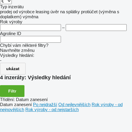
Typ inzerátu
prodej
od výrobce
leasing
úvěr
na splátky
protiúčet (výměna s
doplatkem)
výměna
Rok výroby
–
Agroline ID
Chybí vám některé filtry?
Navrhněte změnu
Výsledky hledání:
-
ukázat
4 inzeráty:
Výsledky hledání
Filtr
Třídění
:
Datum zanesení
Datum zanesení
Po nejdražší
Od nejlevnějších
Rok výroby - od
nejnovějších
Rok výroby - od nejstarších