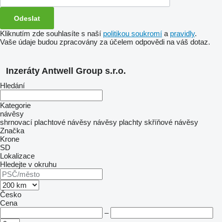
Kliknutím zde souhlasíte s naší
politikou soukromí
a
pravidly
.
Vaše údaje budou zpracovány za účelem odpovědi na váš dotaz.
Inzeráty Antwell Group s.r.o.
Hledání
Kategorie
návěsy
shrnovací plachtové návěsy
návěsy plachty
skříňové návěsy
Značka
Krone
SD
Lokalizace
Hledejte v okruhu
Česko
Cena
–