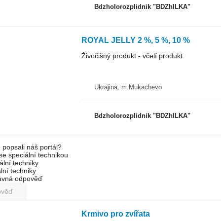
Bdzholorozplidnik "BDZhILKA"
ROYAL JELLY 2 %, 5 %, 10 %
Živočišný produkt - včelí produkt
Ukrajina, m.Mukachevo
Bdzholorozplidnik "BDZhILKA"
 popsali náš portál?
 se speciální technikou
ální techniky
lní techniky
rávná odpověď
ověď
Krmivo pro zvířata