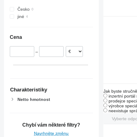
Česko
jiné
Ukrajina
Cena
–
Charakteristiky
Jak byste stručně
inzertní portál
Netto hmotnost
prodejce speci
výrobce speciá
neexistuje sp
Vyberte odp
Chybí vám některé filtry?
Navrhněte změnu