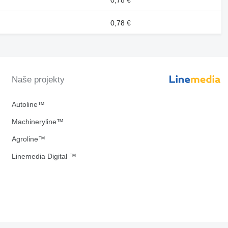
0,78 €
Naše projekty
Autoline™
Machineryline™
Agroline™
Linemedia Digital ™