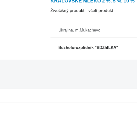
KRÁLOVSKÉ MLÉKO 2 %, 5 %, 10 %
Živočišný produkt - včelí produkt
Ukrajina, m.Mukachevo
Bdzholorozplidnik "BDZhILKA"