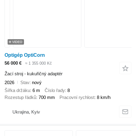
VIDEO
Optigép OptiCorn
56 000 €
≈ 1 355 000 Kč
Žací stroj - kukuřičný adaptér
2026
Stav
nový
Šířka držáku
6 m
Číslo řady
8
Rozestup řádků
700 mm
Pracovní rychlost
8 km/h
Ukrajina, Kyiv