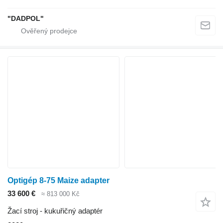
"DADPOL"
Optigép 8-75 Maize adapter
33 600 €
≈ 813 000 Kč
Žací stroj - kukuřičný adaptér