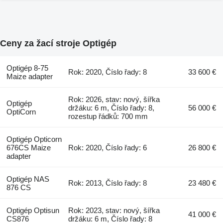
Ceny za žací stroje Optigép
Optigép 8-75
Rok: 2020, Číslo řady: 8
33 600 €
Maize adapter
Rok: 2026, stav: nový, šířka
Optigép
držáku: 6 m, Číslo řady: 8,
56 000 €
OptiCorn
rozestup řádků: 700 mm
Optigép Opticorn
676CS Maize
Rok: 2020, Číslo řady: 6
26 800 €
adapter
Optigép NAS
Rok: 2013, Číslo řady: 8
23 480 €
876 CS
Optigép Optisun
Rok: 2023, stav: nový, šířka
41 000 €
CS876
držáku: 6 m, Číslo řady: 8