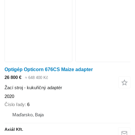
Optigép Opticorn 676CS Maize adapter
26 800 €
≈ 648 400 Kč
Žací stroj - kukuřičný adaptér
2020
Číslo řady
6
Maďarsko, Baja
Axiál Kft.