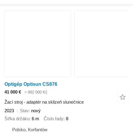
Optigép Optisun CS876
41 000 €
≈ 992 000 Kč
Žací stroj - adaptér na sklizeň slunečnice
2023
Stav
nový
Šířka držáku
6 m
Číslo řady
8
Polsko, Korfantów