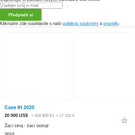
Předplatit si
Kliknutím zde souhlasíte s naší
politikou soukromí
a
pravidly
.
Case IH 2020
20 000 US$
≈ 418 800 Kč
≈ 17 310 €
Žací stroj - žací ústrojí
2010