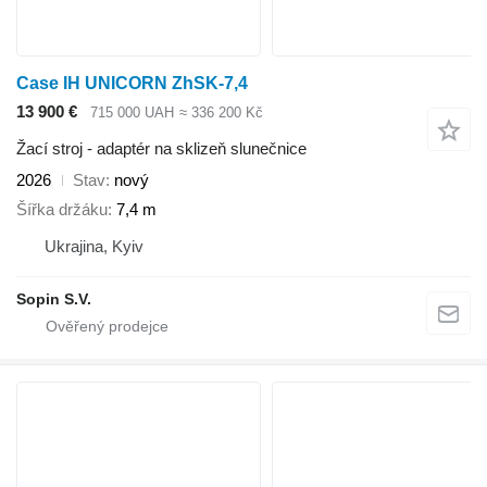
Case IH UNICORN ZhSK-7,4
13 900 €
715 000 UAH
≈ 336 200 Kč
Žací stroj - adaptér na sklizeň slunečnice
2026
Stav
nový
Šířka držáku
7,4 m
Ukrajina, Kyiv
Sopin S.V.