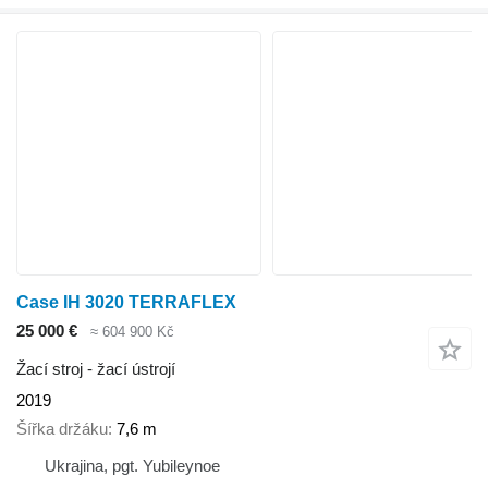
Case IH 3020 TERRAFLEX
25 000 €
≈ 604 900 Kč
Žací stroj - žací ústrojí
2019
Šířka držáku
7,6 m
Ukrajina, pgt. Yubileynoe