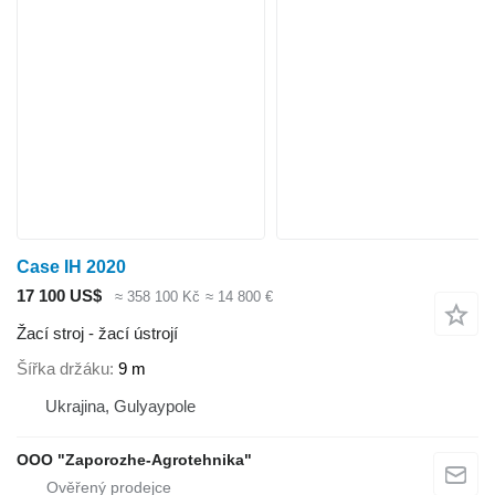
Case IH 2020
17 100 US$
≈ 358 100 Kč
≈ 14 800 €
Žací stroj - žací ústrojí
Šířka držáku
9 m
Ukrajina, Gulyaypole
OOO "Zaporozhe-Agrotehnika"