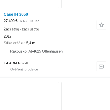
Case IH 3050
27 490 €
≈ 665 100 Kč
Žací stroj - žací ústrojí
2017
Šířka držáku
5,4 m
Rakousko, At-4625 Offenhausen
E-FARM GmbH