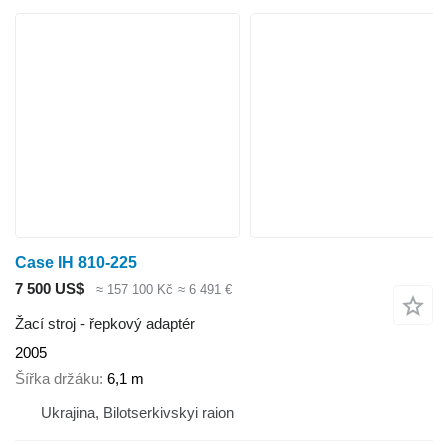
Case IH 810-225
7 500 US$
≈ 157 100 Kč
≈ 6 491 €
Žací stroj - řepkový adaptér
2005
Šířka držáku
6,1 m
Ukrajina, Bilotserkivskyi raion