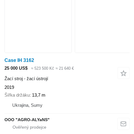
Case IH 3162
25 000 US$
≈ 523 500 Kč
≈ 21 640 €
Žací stroj - žací ústrojí
2019
Šířka držáku
13,7 m
Ukrajina, Sumy
OOO "AGRO-ALYaNS"