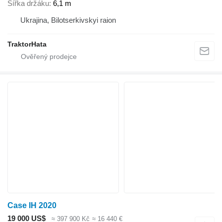
Šířka držáku
6,1 m
Ukrajina, Bilotserkivskyi raion
TraktorHata
Case IH 2020
19 000 US$
≈ 397 900 Kč
≈ 16 440 €