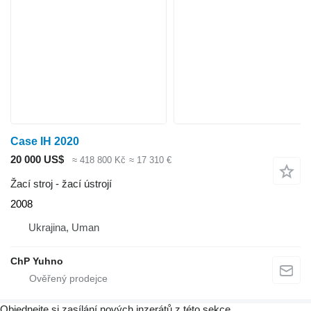
Case IH 2020
20 000 US$
≈ 418 800 Kč
≈ 17 310 €
Žací stroj - žací ústrojí
2008
Ukrajina, Uman
ChP Yuhno
Objednejte si zasílání nových inzerátů z této sekce