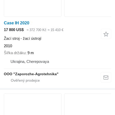
Case IH 2020
17 800 US$
≈ 372 700 Kč
≈ 15 410 €
Žací stroj - žací ústrojí
2010
Šířka držáku
9 m
Ukrajina, Cherepovaya
OOO "Zaporozhe-Agrotehnika"