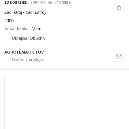
12 000 US$
≈ 251 300 Kč
≈ 10 390 €
Žací stroj - žací ústrojí
2000
Šířka držáku
7,6 m
Ukrajina, Obukhiv
AGROTEMATIK TOV