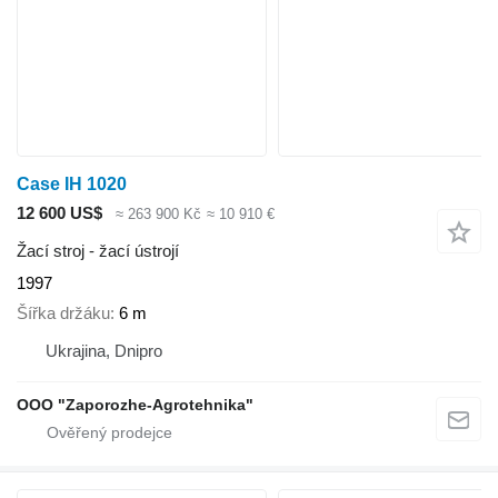
Case IH 1020
12 600 US$
≈ 263 900 Kč
≈ 10 910 €
Žací stroj - žací ústrojí
1997
Šířka držáku
6 m
Ukrajina, Dnipro
OOO "Zaporozhe-Agrotehnika"