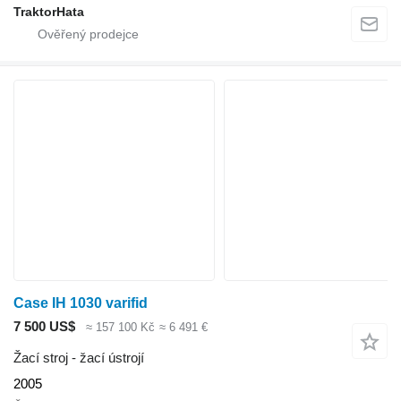
TraktorHata
Case IH 1030 varifid
7 500 US$
≈ 157 100 Kč
≈ 6 491 €
Žací stroj - žací ústrojí
2005