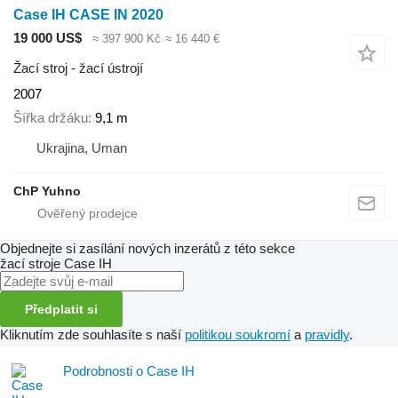
Case IH CASE IN 2020
19 000 US$
≈ 397 900 Kč
≈ 16 440 €
Žací stroj - žací ústrojí
2007
Šířka držáku
9,1 m
Ukrajina, Uman
ChP Yuhno
Objednejte si zasílání nových inzerátů z této sekce
žací stroje
Case IH
Předplatit si
Kliknutím zde souhlasíte s naší
politikou soukromí
a
pravidly
.
Podrobnosti o Case IH