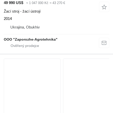
49 990 US$
≈ 1 047 000 Kč
≈ 43 270 €
Žací stroj - žací ústrojí
2014
Ukrajina, Obukhiv
OOO "Zaporozhe-Agrotehnika"