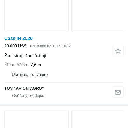
Case IH 2020
20 000 US$
≈ 418 800 Kč
≈ 17 310 €
Žací stroj - žací ústrojí
Šířka držáku
7,6 m
Ukrajina, m. Dnipro
TOV "ARION-AGRO"