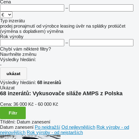
Cena
–
Typ inzerátu
prodej
pronajmutí
od výrobce
leasing
úvěr
na splátky
protiúčet
(výměna s doplatkem)
výměna
Rok výroby
–
Chybí vám některé filtry?
Navrhněte změnu
Výsledky hledání:
-
ukázat
Výsledky hledání:
68 inzerátů
Ukázat
68 inzerátů:
Vykusovače siláže AMPS z Polska
Cena:
36 000 Kč - 60 000 Kč
Filtr
Třídění
:
Datum zanesení
Datum zanesení
Po nejdražší
Od nejlevnějších
Rok výroby - od
nejnovějších
Rok výroby - od nejstarších