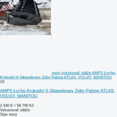
nový vykusovač siláže AMPS Łycho-
Krokodyl II-Siłownikowy Zęby Palone ATLAS, VOLVO, MANITOU
19
AMPS Łycho-Krokodyl II-Siłownikowy Zęby Palone ATLAS,
VOLVO, MANITOU
2 430 €
≈ 58 790 Kč
Vykusovač siláže
Stav
nový