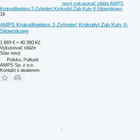
nový vykusovač siláže AMPS
Krokodilgebiss 2-Zylinder/ Krokodyl Ząb Kuty II-Siłownikowy
16
AMPS Krokodilgebiss 2-Zylinder/ Krokodyl Ząb Kuty II-
Siłownikowy
1 669 €
≈ 40 380 Kč
Vykusovač siláže
Stav
nový
Polsko, Pułtusk
AMPS Sp. z o.o.
Kontakt s dealerem