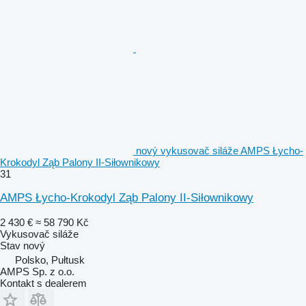
nový vykusovač siláže AMPS Łycho-
Krokodyl Ząb Palony II-Siłownikowy
31
AMPS Łycho-Krokodyl Ząb Palony II-Siłownikowy
2 430 €
≈ 58 790 Kč
Vykusovač siláže
Stav
nový
Polsko, Pułtusk
AMPS Sp. z o.o.
Kontakt s dealerem