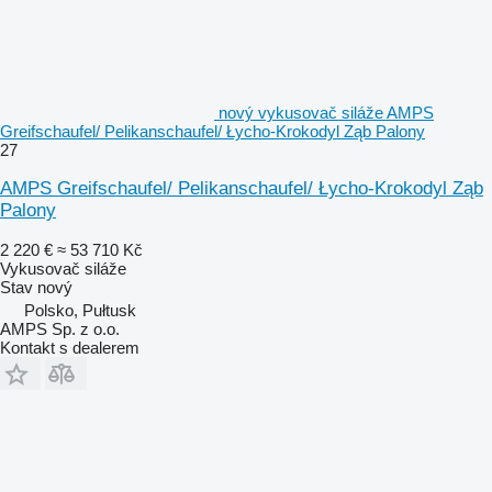
nový vykusovač siláže AMPS
Greifschaufel/ Pelikanschaufel/ Łycho-Krokodyl Ząb Palony
27
AMPS Greifschaufel/ Pelikanschaufel/ Łycho-Krokodyl Ząb
Palony
2 220 €
≈ 53 710 Kč
Vykusovač siláže
Stav
nový
Polsko, Pułtusk
AMPS Sp. z o.o.
Kontakt s dealerem