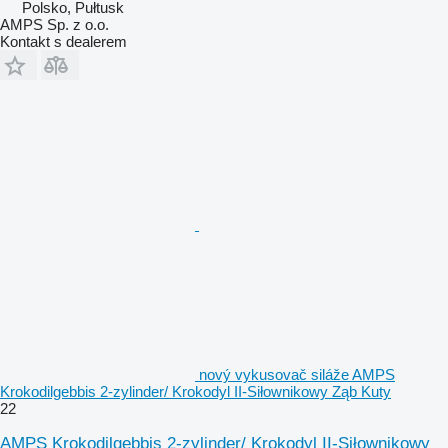
Polsko, Pułtusk
AMPS Sp. z o.o.
Kontakt s dealerem
nový vykusovač siláže AMPS
Krokodilgebbis 2-zylinder/ Krokodyl II-Siłownikowy Ząb Kuty
22
AMPS Krokodilgebbis 2-zylinder/ Krokodyl II-Siłownikowy