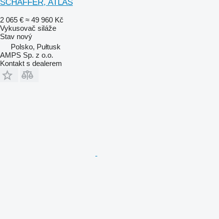
SCHAFFER, ATLAS
2 065 €
≈ 49 960 Kč
Vykusovač siláže
Stav
nový
Polsko, Pułtusk
AMPS Sp. z o.o.
Kontakt s dealerem