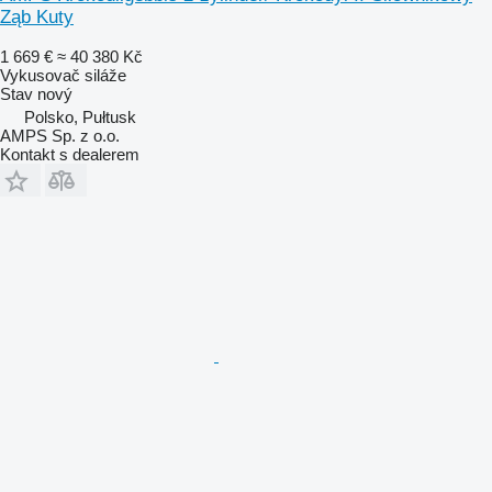
Ząb Kuty
1 669 €
≈ 40 380 Kč
Vykusovač siláže
Stav
nový
Polsko, Pułtusk
AMPS Sp. z o.o.
Kontakt s dealerem