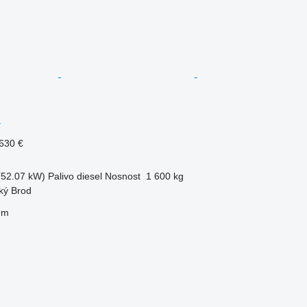
c
630 €
(52.07 kW)
Palivo
diesel
Nosnost
1 600 kg
ký Brod
em