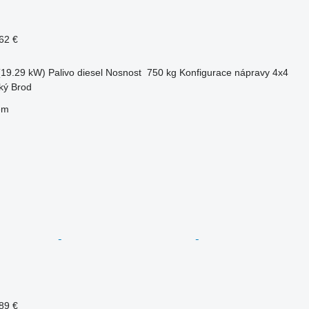
62 €
(19.29 kW)
Palivo
diesel
Nosnost
750 kg
Konfigurace nápravy
4x4
ký Brod
em
89 €