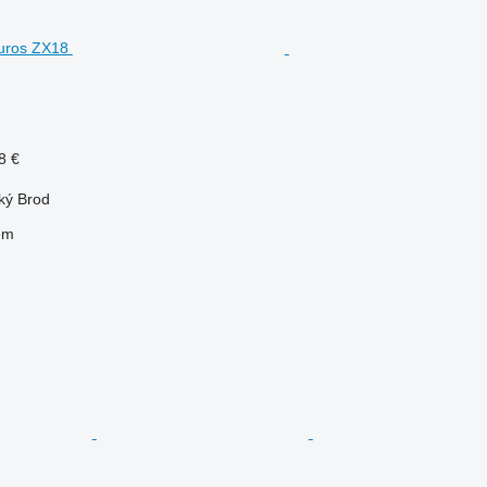
8 €
ký Brod
em