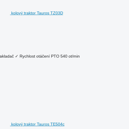
kolový traktor Tauros TZ03D
nakladač
✓
Rychlost otáčení PTO
540 ot/min
kolový traktor Tauros TE504c