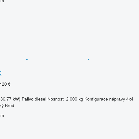
em
C
420 €
(36.77 kW)
Palivo
diesel
Nosnost
2 000 kg
Konfigurace nápravy
4x4
ký Brod
em