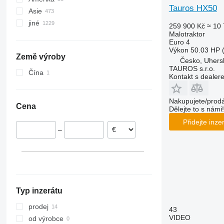
Tauros HX50
Asie
Polsko
Mexiko
jiné
Francie
Kanada
Japonsko
259 900 Kč
≈ 10 
Malotraktor
Nizozemsko
USA
Turecko
Ukrajina
Euro 4
Rakousko
Indie
Chile
Výkon
50.03 HP 
Země výroby
Norsko
Čína
Uruguay
Česko, Uhers
TAUROS s.r.o.
Dánsko
Spojené arabské emiráty
Argentina
Čína
Kontakt s dealer
Rumunsko
Uzbekistán
Peru
ukázat vše
Kyrgyzstán
Brazílie
Nakupujete/prodá
Cena
Gruzie
Moldavsko
Dělejte to s námi!
ukázat vše
Přidejte inze
–
Typ inzerátu
prodej
43
VIDEO
od výrobce