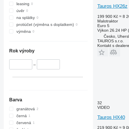
leasing
Tauros HX26z
úvěr
199 900 Kč
≈ 8 2
na splátky
Malotraktor
protiúčet (výměna s doplatkem)
Euro 5
Výkon
26.24 HP 
výměna
Česko, Uhers
TAUROS s.r.o.
Kontakt s dealer
Rok výroby
–
Barva
32
VIDEO
granátová
černá
Tauros HX40
červená
219 900 Kč
≈ 9 0