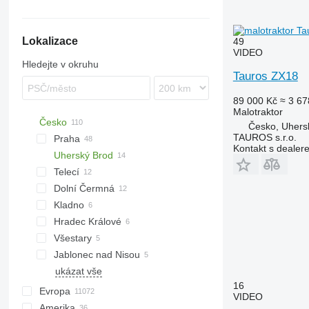
404
NLX 1024
Lokalizace
49
VIDEO
Hledejte v okruhu
Tauros ZX18
89 000 Kč
≈ 3 67
Malotraktor
Česko
Česko, Uhers
TAUROS s.r.o.
Praha
Kontakt s dealer
Uherský Brod
Telecí
Dolní Čermná
Kladno
Hradec Králové
Všestary
Jablonec nad Nisou
ukázat vše
16
Evropa
VIDEO
Amerika
Německo