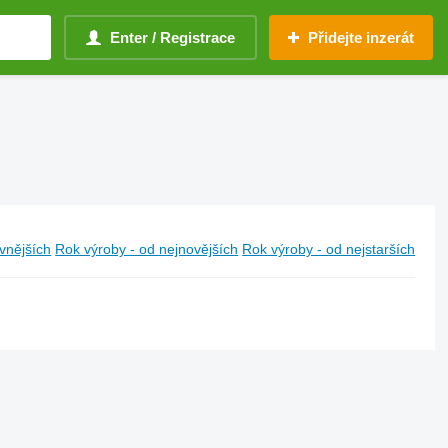
Enter / Registrace
Přidejte inzerát
vnějších
Rok výroby - od nejnovějších
Rok výroby - od nejstarších