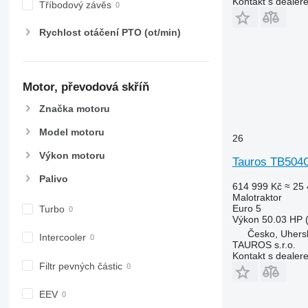
Kontakt s dealer
Tříbodový závěs
Rychlost otáčení PTO (ot/min)
Motor, převodová skříň
Značka motoru
Model motoru
26
Výkon motoru
Tauros TB504
Palivo
614 999 Kč
≈ 25 
Malotraktor
Euro 5
Turbo
Výkon
50.03 HP 
Česko, Uhers
Intercooler
TAUROS s.r.o.
Kontakt s dealer
Filtr pevných částic
EEV