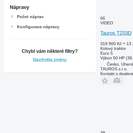
Nápravy
Počet náprav
66
VIDEO
Konfigurace nápravy
Tauros TZ03D
319 900 Kč
≈ 13 
Kolový traktor
Chybí vám některé filtry?
Euro 5
Výkon
50 HP (36
Navrhněte změnu
Česko, Uhers
TAUROS s.r.o.
Kontakt s dealer
39