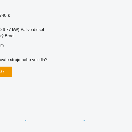
740 €
(36.77 kW)
Palivo
diesel
ký Brod
em
váte stroje nebo vozidla?
rát