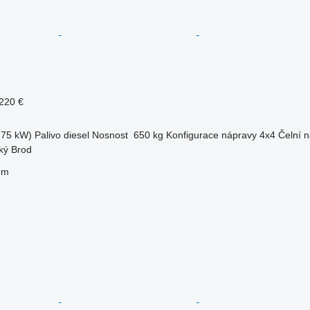
220 €
.75 kW)
Palivo
diesel
Nosnost
650 kg
Konfigurace nápravy
4x4
Čelní 
ký Brod
em