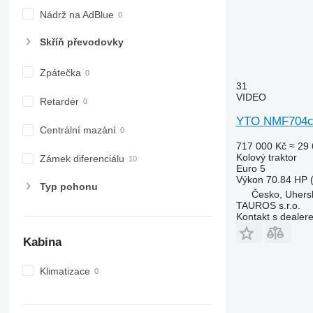
Nádrž na AdBlue
Skříň převodovky
Zpátečka
31
VIDEO
Retardér
YTO NMF704
Centrální mazání
717 000 Kč
≈ 29 
Kolový traktor
Zámek diferenciálu
Euro 5
Výkon
70.84 HP 
Typ pohonu
Česko, Uhers
TAUROS s.r.o.
Kontakt s dealer
Kabina
Klimatizace