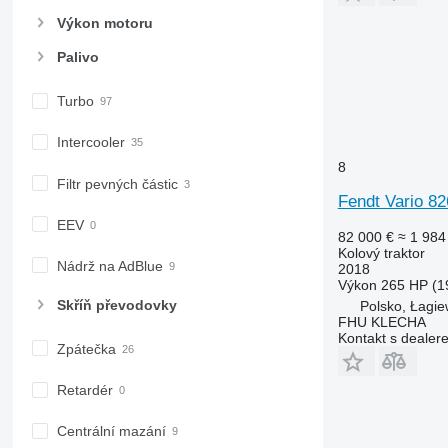
Výkon motoru
Palivo
Turbo
Intercooler
8
Filtr pevných částic
Fendt Vario 82
EEV
82 000 €
≈ 1 984
Kolový traktor
Nádrž na AdBlue
2018
Výkon
265 HP (1
Skříň převodovky
Polsko, Łagie
FHU KLECHA
Kontakt s dealer
Zpátečka
Retardér
Centrální mazání