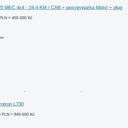
25 MEC 4x4 - 24.4 KM / CAB + posypywarka Motyl + pług
 PLN
≈ 455 000 Kč
em
rotron L730
0 PLN
≈ 949 600 Kč