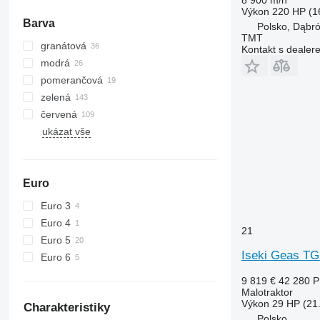
Výkon
220 HP (1
Barva
Polsko, Dąbr
TMT
granátová
Kontakt s dealer
modrá
pomerančová
zelená
červená
ukázat vše
Euro
Euro 3
Euro 4
21
Euro 5
Iseki Geas T
Euro 6
9 819 €
42 280 
Malotraktor
Výkon
29 HP (21
Charakteristiky
Polsko