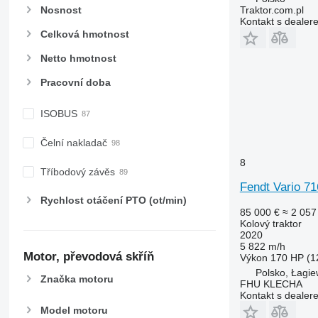
Nosnost
Traktor.com.pl
Kontakt s dealer
Celková hmotnost
Netto hmotnost
Pracovní doba
ISOBUS
Čelní nakladač
8
Tříbodový závěs
Fendt Vario 71
Rychlost otáčení PTO (ot/min)
85 000 €
≈ 2 057
Kolový traktor
2020
5 822 m/h
Motor, převodová skříň
Výkon
170 HP (1
Polsko, Łagie
Značka motoru
FHU KLECHA
Kontakt s dealer
Model motoru