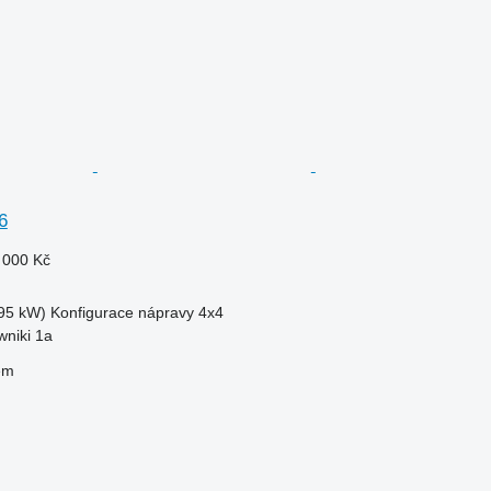
6
 000 Kč
95 kW)
Konfigurace nápravy
4x4
wniki 1a
em