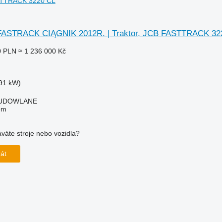
ASTTRACK 3220 CL
FASTRACK CIĄGNIK 2012R. | Traktor, JCB FASTTRACK 32
0 PLN
≈ 1 236 000 Kč
91 kW)
BUDOWLANE
em
váte stroje nebo vozidla?
rát