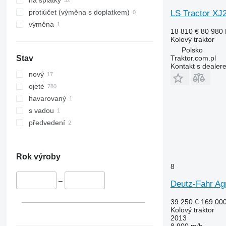
na splátky
protiúčet (výměna s doplatkem)
LS Tractor XJ
výměna
18 810 €
80 980
Kolový traktor
Polsko
Traktor.com.pl
Stav
Kontakt s dealer
nový
ojeté
havarovaný
s vadou
předvedení
Rok výroby
8
–
Deutz-Fahr Ag
39 250 €
169 00
Kolový traktor
2013
8 900 m/h