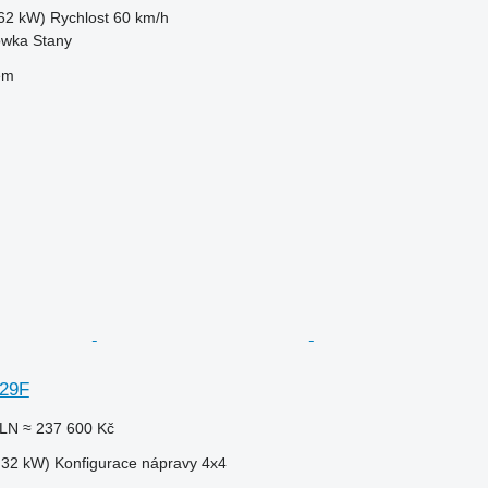
62 kW)
Rychlost
60 km/h
ówka Stany
em
G29F
PLN
≈ 237 600 Kč
.32 kW)
Konfigurace nápravy
4x4