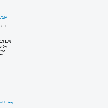
075M
00 Kč
.13 kW)
osiów
owe
em
l + pług