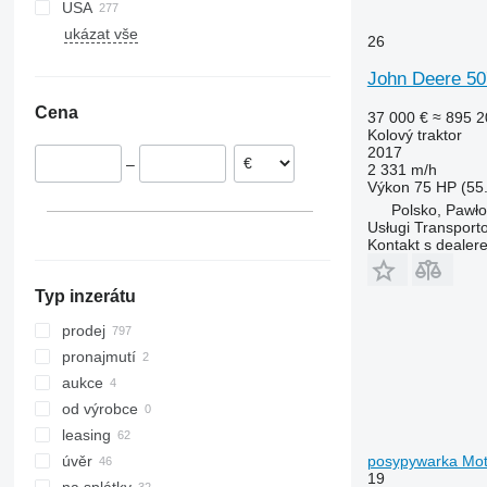
7720
USA
7920
ukázat vše
26
8230
John Deere 5
8260 R
8310
Cena
37 000 €
≈ 895 2
8320
Kolový traktor
2017
8335 R
–
2 331 m/h
8370 R
Výkon
75 HP (55
Polsko, Pawł
8400
Usługi Transport
9620
Kontakt s dealer
H-series
M-series
Typ inzerátu
prodej
pronajmutí
aukce
od výrobce
leasing
posypywarka Moty
úvěr
19