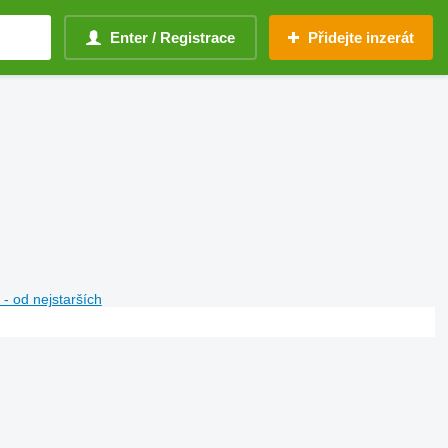
Enter / Registrace
Přidejte inzerát
- od nejstarších