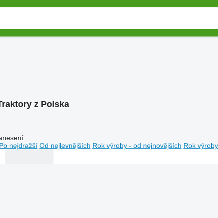
Traktory z Polska
anesení
Po nejdražší
Od nejlevnějších
Rok výroby - od nejnovějších
Rok výroby 