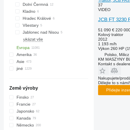
Traktor, JCB F
Dolní Čermná
37
6195 M
VIDEO
Kladno
6210
Hradec Králové
6215
JCB FT 3230 
Všestary
6250
51 090 €
220 00
Jablonec nad Nisou
6330
Kolový traktor
2012
ukázat vše
6430 Premium
1 193 m/h
6510
Evropa
Výkon
260 HP (1
6520
Polsko, Milicz
Amerika
Německo
KM MASZYNY 
6530
Asie
Polsko
Mexiko
Kontakt s dealer
6830
jiné
Poznań
Francie
Kanada
Japonsko
6920
Gdańsk
Nizozemsko
USA
Turecko
Ukrajina
Nakupujete/prodá
6930
Lublin
Rakousko
Indie
Chile
Dělejte to s námi!
Země výroby
7230 R
Główczyce
Norsko
Čína
Uruguay
Přidejte inze
7250
Krakow
Dánsko
Spojené arabské emiráty
Argentina
Finsko
7260 R
Wrocław
Rumunsko
Uzbekistán
Peru
Francie
7280 R
ukázat vše
Kutno
Kyrgyzstán
Brazílie
Japonsko
7290 R
Siedlce
Gruzie
Moldavsko
Kanada
7430
ukázat vše
ukázat vše
Německo