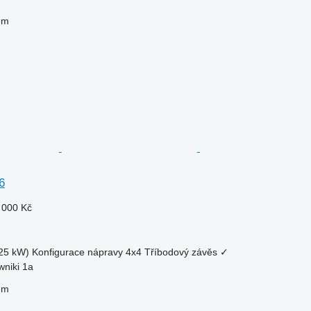
em
6
 000 Kč
25 kW)
Konfigurace nápravy
4x4
Tříbodový závěs
✓
wniki 1a
em