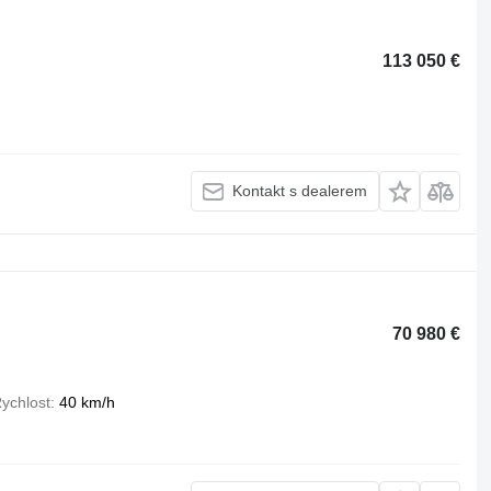
113 050 €
Kontakt s dealerem
70 980 €
ychlost
40 km/h