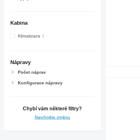
6530
6600
6610
Kabina
6620
6630
Klimatizace
6800
6810
6820
6830
Nápravy
6900
Počet náprav
6910
Konfigurace nápravy
6920
6930
7200
7215 R
Chybí vám některé filtry?
7230 R
Navrhněte změnu
7250
7260 R
7270 R