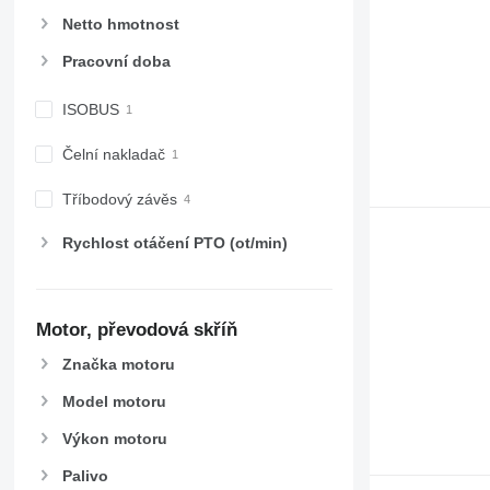
5820
6465
Netto hmotnost
6090
6475
Pracovní doba
6100
6480
6105
6485
ISOBUS
6110 B
6490
6110 M
6495
Čelní nakladač
6110 R
6499
6115
6713
Tříbodový závěs
6120
6715
Rychlost otáčení PTO (ot/min)
6125 M
6716
6125 R
7475
6130
7480
6135
7616
Motor, převodová skříň
6140
7618
Značka motoru
6145
7619
Model motoru
6150 M
7620
6150 R
7624
Výkon motoru
6155
7626
Palivo
6170
7716