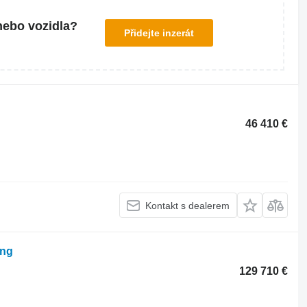
nebo vozidla?
Přidejte inzerát
46 410 €
Kontakt s dealerem
ung
129 710 €