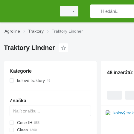
Agroline
Traktory
Traktory Lindner
Traktory Lindner
Kategorie
48 inzerátů
kolové traktory
Značka
Case IH
Challenger
TTR
584
2505
CK
Claas
Tigre
704
310
775
CH
CFG