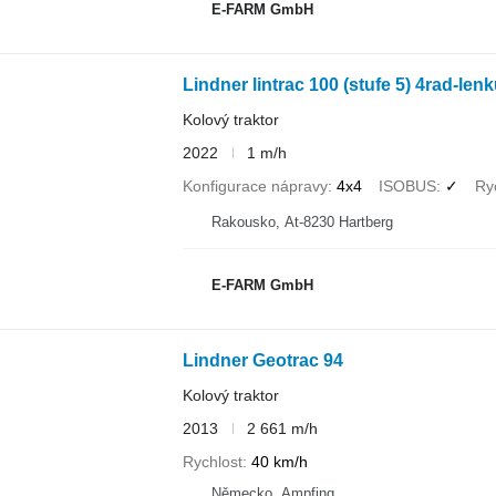
E-FARM GmbH
Lindner lintrac 100 (stufe 5) 4rad-len
Kolový traktor
2022
1 m/h
Konfigurace nápravy
4x4
ISOBUS
✓
Ry
Rakousko, At-8230 Hartberg
E-FARM GmbH
Lindner Geotrac 94
Kolový traktor
2013
2 661 m/h
Rychlost
40 km/h
Německo, Ampfing