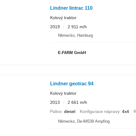
Lindner lintrac 110
Kolový traktor
2019
2 911 m/h
Německo, Hamburg
E-FARM GmbH
Lindner geotrac 94
Kolový traktor
2013
2 661 m/h
Palivo
diesel
Konfigurace nápravy
4x4
R
Německo, De-84539 Ampfing