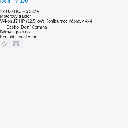
Iseki TM 170
129 000 Kč
≈ 5 332 €
Motorový traktor
Výkon
17 HP (12.5 kW)
Konfigurace nápravy
4x4
Česko, Dolní Čermná
Bárny agro s.r.o.
Kontakt s dealerem