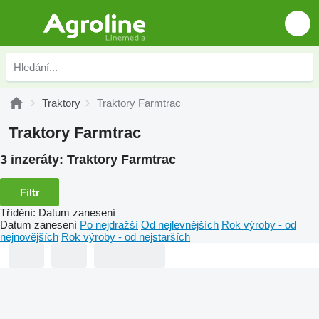
Traktory
Traktory Farmtrac
Traktory Farmtrac
3 inzeráty:
Traktory Farmtrac
Filtr
Třídění
:
Datum zanesení
Datum zanesení
Po nejdražší
Od nejlevnějších
Rok výroby - od
nejnovějších
Rok výroby - od nejstarších