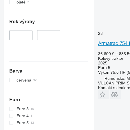
Vestrum
4052 R
4708
ojeté
4066
5435
4430
5445
4520
5455
Rok výroby
4650
5460
23
5050 E
5465
–
5055 E
5610
Armatrac 754 
5058 E
5611
36 600 €
≈ 885 5
5067 E
5612
Kolový traktor
2025
5070 M
5710
Euro 5
5075
5711
Barva
Výkon
75.6 HP (
5080
5713
Rumunsko, 
červená
VULCAN PRIM S
5085 M
6140
Kontakt s dealer
5090
6180
5100
6190
Euro
5105 GN
6260
Euro 3
5115
6270
Euro 4
5210
6290
Euro 5
5615
6455