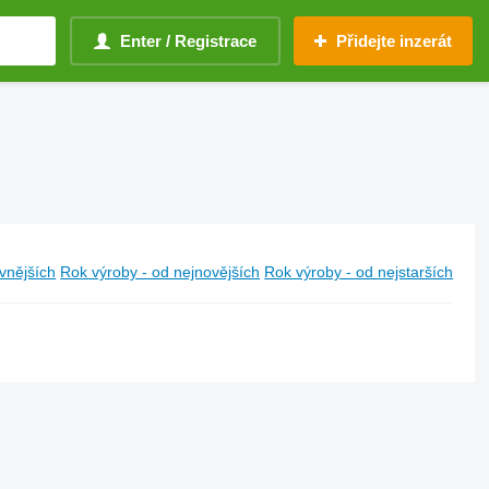
Enter / Registrace
Přidejte inzerát
vnějších
Rok výroby - od nejnovějších
Rok výroby - od nejstarších