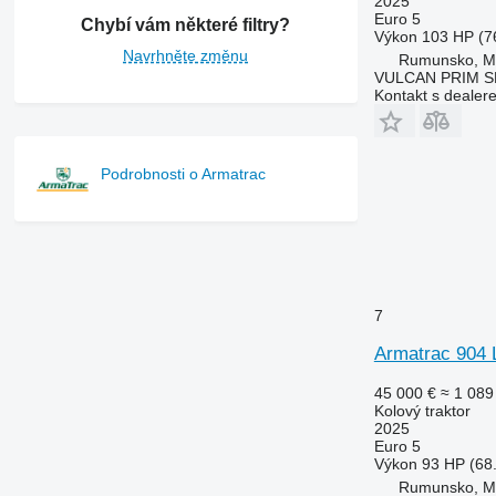
2025
7260 R
Euro 5
Chybí vám některé filtry?
Výkon
103 HP (7
7270 R
Navrhněte změnu
Rumunsko, 
7280 R
VULCAN PRIM S
7290 R
Kontakt s dealer
7310 R
7430
7600
Podrobnosti o Armatrac
7700
7710
7720
7730
7800
7
7810
Armatrac 904 
7820
7830
45 000 €
≈ 1 089
7920
Kolový traktor
2025
7930
Euro 5
8100
Výkon
93 HP (68
Rumunsko, 
8200