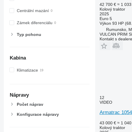
6510
42 700 €
≈ 1 033
6520
Kolový traktor
Centrální mazání
2025
6530
Euro 5
6600
Zámek diferenciálu
Výkon
93 HP (68
6610
Rumunsko, 
VULCAN PRIM S
Typ pohonu
6620
Kontakt s dealer
6630
6800
6810
Kabina
6820
Klimatizace
6830
6900
6910
6920
Nápravy
12
6930
VIDEO
Počet náprav
7200
Armatrac 105
7215 R
Konfigurace nápravy
7230 R
43 000 €
≈ 1 040
Kolový traktor
7250