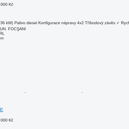
 000 Kč
.36 kW)
Palivo
diesel
Konfigurace nápravy
4x2
Tříbodový závěs
✓
Rych
MUN. FOCŞANI
RL
em
4E
 000 Kč