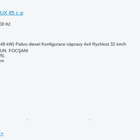
UX 85 c.p
00 Kč
.48 kW)
Palivo
diesel
Konfigurace nápravy
4x4
Rychlost
32 km/h
MUN. FOCŞANI
RL
em
E+