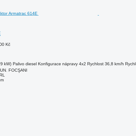
E
00 Kč
.9 kW)
Palivo
diesel
Konfigurace nápravy
4x2
Rychlost
36,8 km/h
Rychl
MUN. FOCŞANI
RL
em