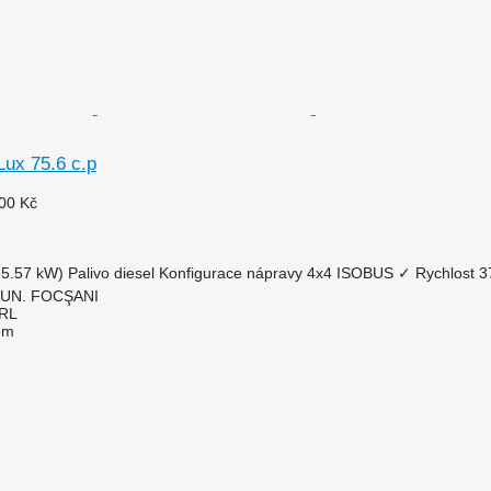
Lux 75.6 c.p
00 Kč
55.57 kW)
Palivo
diesel
Konfigurace nápravy
4x4
ISOBUS
✓
Rychlost
3
MUN. FOCŞANI
RL
em