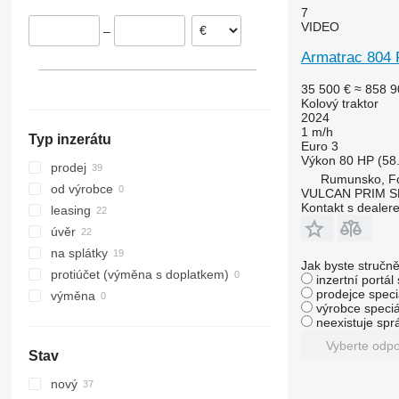
7
7240
TW
2130
290
TS
VIDEO
–
CS
2140
362
TVT
Armatrac 804
CVX
2520
375
Farmall
2650
390
35 500 €
≈ 858 9
International
2850
399
Kolový traktor
2024
JX
3025
550
1 m/h
Typ inzerátu
Luxxum
3036 E
575
Euro 3
Výkon
80 HP (58
MX
3038 E
590
prodej
Rumunsko, F
MXM
3040
675
od výrobce
VULCAN PRIM S
Kontakt s dealer
MXU
3045 R
690
leasing
Magnum
3046 R
698
úvěr
Maxxum
3050
3060
na splátky
Jak byste stručně
Optum
3140
3080
protiúčet (výměna s doplatkem)
inzertní portál
Puma
3320
3085
prodejce speci
výměna
výrobce speciá
Quadtrac
3340
3640
neexistuje sp
Quantum
3350
4235
Vyberte odp
Stav
STX
3640
4255
Steiger
3720
4345
nový