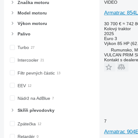
VIDEO
Značka motoru
6155
7716
Armatrac 854L
Model motoru
6170
7718
6175
7719
Výkon motoru
30 700 €
≈ 742 8
6190
7720
Kolový traktor
2025
Palivo
6195 M
7722
Euro 3
6195 R
7724
Výkon
85 HP (62
Turbo
6200
7726
Rumunsko, 
VULCAN PRIM S
6210
8220
Kontakt s dealer
Intercooler
6215
8240
6220
8250
Filtr pevných částic
6230
8650
EEV
6250
8660
6300
8670
Nádrž na AdBlue
6310
8690
6320
8727
Skříň převodovky
6330
8732
7
Zpátečka
6410
8737
6430 Premium
8740
Armatrac 904
Retardér