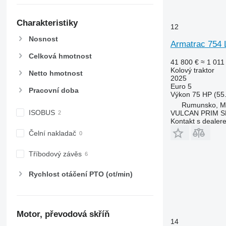
5620
6460
5720
6465
Charakteristiky
12
5820
6475
Nosnost
6090
6480
Armatrac 754 
6100
6485
Celková hmotnost
41 800 €
≈ 1 011
6105
6490
Kolový traktor
Netto hmotnost
6110 B
6495
2025
Euro 5
6110 M
6499
Pracovní doba
Výkon
75 HP (55
6110 R
6713
Rumunsko, 
ISOBUS
VULCAN PRIM S
6115
6715
Kontakt s dealer
6120
6716
Čelní nakladač
6125 M
7475
6125 R
7480
Tříbodový závěs
6130
7616
Rychlost otáčení PTO (ot/min)
6135
7618
6140
7619
6145
7620
6150 M
7624
Motor, převodová skříň
14
6150 R
7626