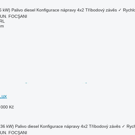
6 kW)
Palivo
diesel
Konfigurace nápravy
4x2
Tříbodový závěs
✓
Rychl
MUN. FOCŞANI
RL
em
Lux
 000 Kč
.36 kW)
Palivo
diesel
Konfigurace nápravy
4x2
Tříbodový závěs
✓
Rych
MUN. FOCŞANI