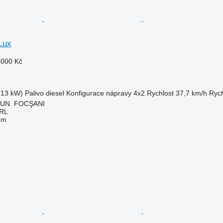
Lux
 000 Kč
.13 kW)
Palivo
diesel
Konfigurace nápravy
4x2
Rychlost
37,7 km/h
Rych
MUN. FOCŞANI
RL
em