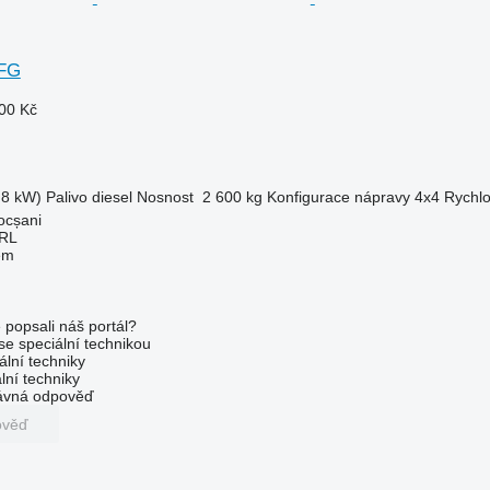
 FG
00 Kč
.8 kW)
Palivo
diesel
Nosnost
2 600 kg
Konfigurace nápravy
4x4
Rychlo
ocșani
RL
em
 popsali náš portál?
 se speciální technikou
ální techniky
lní techniky
rávná odpověď
ověď