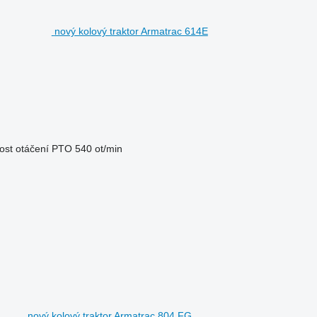
nový kolový traktor Armatrac 614E
ost otáčení PTO
540 ot/min
nový kolový traktor Armatrac 804 FG