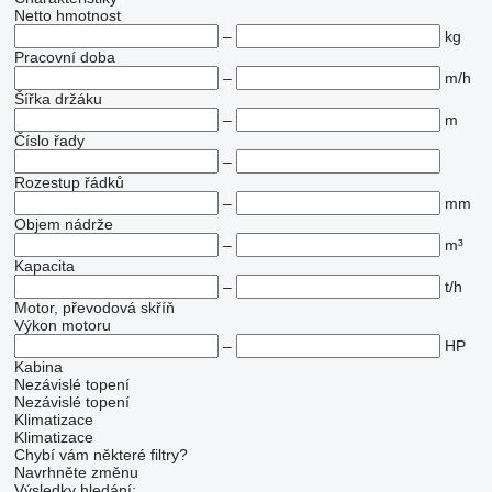
Netto hmotnost
–
kg
Pracovní doba
–
m/h
Šířka držáku
–
m
Číslo řady
–
Rozestup řádků
–
mm
Objem nádrže
–
m³
Kapacita
–
t/h
Motor, převodová skříň
Výkon motoru
–
HP
Kabina
Nezávislé topení
Nezávislé topení
Klimatizace
Klimatizace
Chybí vám některé filtry?
Navrhněte změnu
Výsledky hledání: