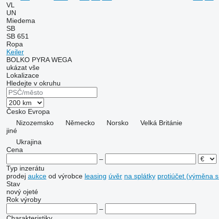
VL
UN
Miedema
SB
SB 651
Ropa
Keiler
BOLKO
PYRA
WEGA
ukázat vše
Lokalizace
Hledejte v okruhu
Česko
Evropa
Nizozemsko
Německo
Norsko
Velká Británie
jiné
Ukrajina
Cena
–
Typ inzerátu
prodej
aukce
od výrobce
leasing
úvěr
na splátky
protiúčet (výměna 
Stav
nový
ojeté
Rok výroby
–
Charakteristiky