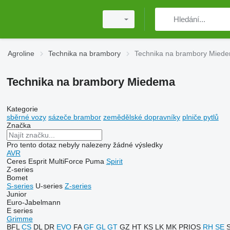
Agroline
Technika na brambory
Technika na brambory Mied
Technika na brambory Miedema
Kategorie
sběrné vozy
sázeče brambor
zemědělské dopravníky
plniče pytlů
Značka
Pro tento dotaz nebyly nalezeny žádné výsledky
AVR
Ceres
Esprit
MultiForce
Puma
Spirit
Z-series
Bomet
S-series
U-series
Z-series
Junior
Euro-Jabelmann
E series
Grimme
BFL
CS
DL
DR
EVO
FA
GF
GL
GT
GZ
HT
KS
LK
MK
PRIOS
RH
SE