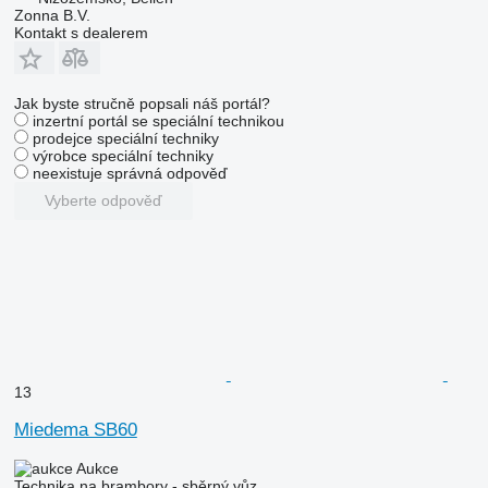
Zonna B.V.
Kontakt s dealerem
Jak byste stručně popsali náš portál?
inzertní portál se speciální technikou
prodejce speciální techniky
výrobce speciální techniky
neexistuje správná odpověď
Vyberte odpověď
13
Miedema SB60
Aukce
Technika na brambory - sběrný vůz