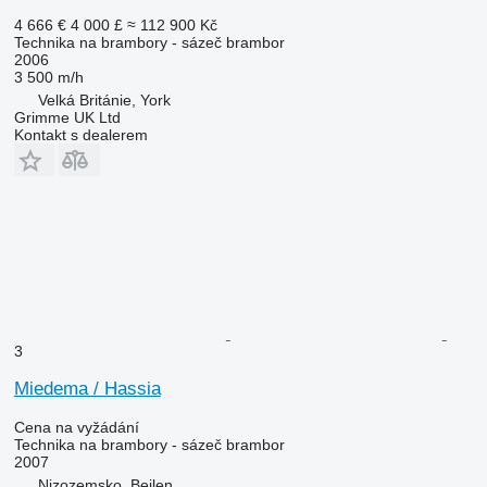
4 666 €
4 000 £
≈ 112 900 Kč
Technika na brambory - sázeč brambor
2006
3 500 m/h
Velká Británie, York
Grimme UK Ltd
Kontakt s dealerem
3
Miedema / Hassia
Cena na vyžádání
Technika na brambory - sázeč brambor
2007
Nizozemsko, Beilen