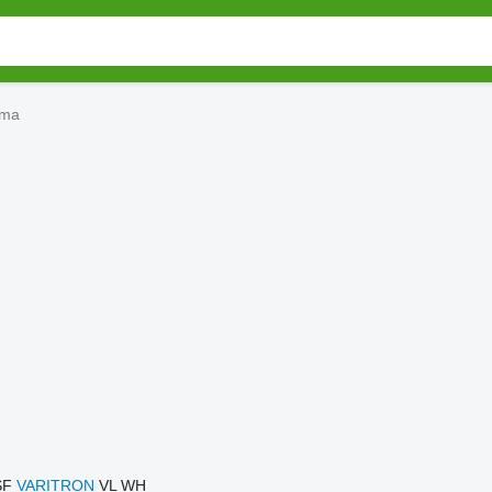
ema
SF
VARITRON
VL
WH