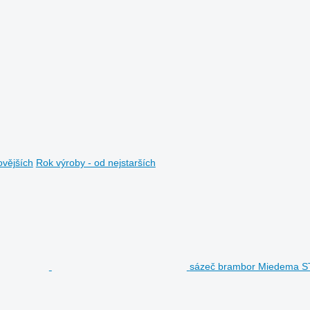
ovějších
Rok výroby - od nejstarších
sázeč brambor Miedema 