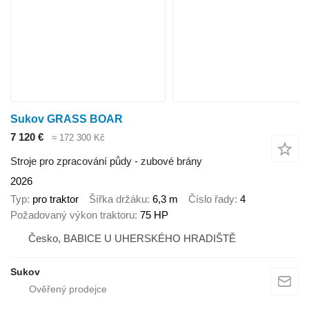
Sukov GRASS BOAR
7 120 €
≈ 172 300 Kč
Stroje pro zpracování půdy - zubové brány
2026
Typ
pro traktor
Šířka držáku
6,3 m
Číslo řady
4
Požadovaný výkon traktoru
75 HP
Česko, BABICE U UHERSKÉHO HRADIŠTĚ
Sukov