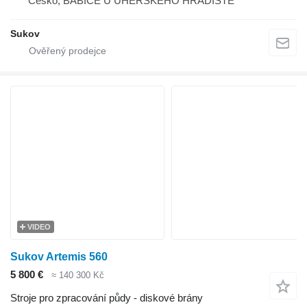
Česko, BABICE U UHERSKÉHO HRADIŠTĚ
Sukov
VIDEO
Sukov Artemis 560
5 800 €
≈ 140 300 Kč
Stroje pro zpracování půdy - diskové brány