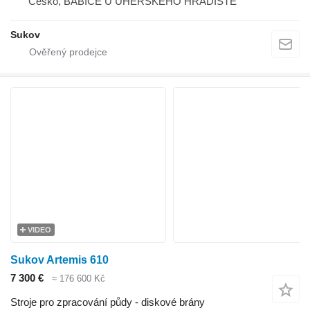
Česko, BABICE U UHERSKÉHO HRADIŠTĚ
Sukov
VIDEO
Sukov Artemis 610
7 300 €
≈ 176 600 Kč
Stroje pro zpracování půdy - diskové brány