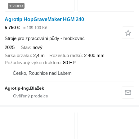
VIDEO
Agrotip HopGraveMaker HGM 240
5 750 €
≈ 139 100 Kč
Stroje pro zpracování půdy - hrobkovač
2025
Stav
nový
Šířka držáku
2,4 m
Rozestup řádků
2 400 mm
Požadovaný výkon traktoru
80 HP
Česko, Roudnice nad Labem
Agrotip-Ing.Blažek