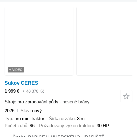
VIDEO
Sukov CERES
1 999 €
≈ 48 370 Kč
Stroje pro zpracování půdy - nesené brány
2026
Stav
nový
Typ
pro mini traktor
Šířka držáku
3 m
Počet zubů
96
Požadovaný výkon traktoru
30 HP