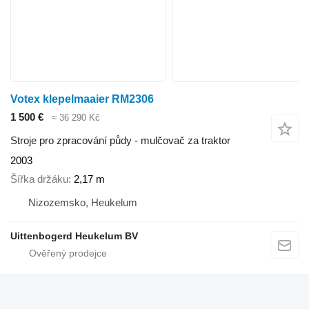
Votex klepelmaaier RM2306
1 500 €
≈ 36 290 Kč
Stroje pro zpracování půdy - mulčovač za traktor
2003
Šířka držáku
2,17 m
Nizozemsko, Heukelum
Uittenbogerd Heukelum BV