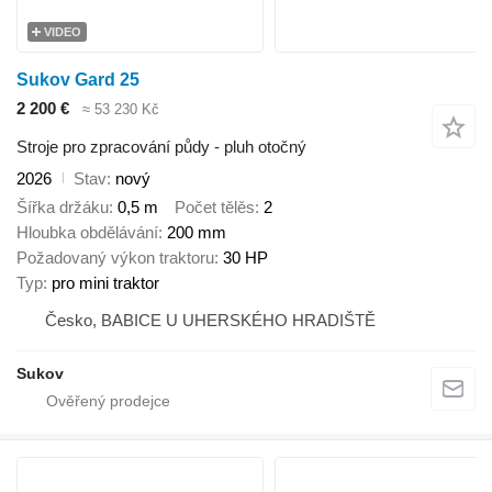
VIDEO
Sukov Gard 25
2 200 €
≈ 53 230 Kč
Stroje pro zpracování půdy - pluh otočný
2026
Stav
nový
Šířka držáku
0,5 m
Počet tělěs
2
Hloubka obdělávání
200 mm
Požadovaný výkon traktoru
30 HP
Typ
pro mini traktor
Česko, BABICE U UHERSKÉHO HRADIŠTĚ
Sukov