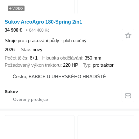
VIDEO
Sukov ArcoAgro 180-Spring 2in1
34 900 €
≈ 844 400 Kč
Stroje pro zpracování půdy - pluh otočný
2026
Stav
nový
Počet tělěs
6+1
Hloubka obdělávání
350 mm
Požadovaný výkon traktoru
220 HP
Typ
pro traktor
Česko, BABICE U UHERSKÉHO HRADIŠTĚ
Sukov