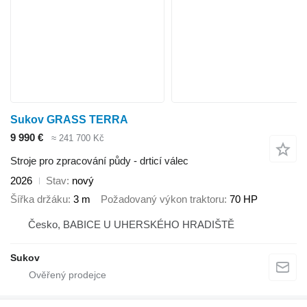
Sukov GRASS TERRA
9 990 €
≈ 241 700 Kč
Stroje pro zpracování půdy - drticí válec
2026
Stav
nový
Šířka držáku
3 m
Požadovaný výkon traktoru
70 HP
Česko, BABICE U UHERSKÉHO HRADIŠTĚ
Sukov