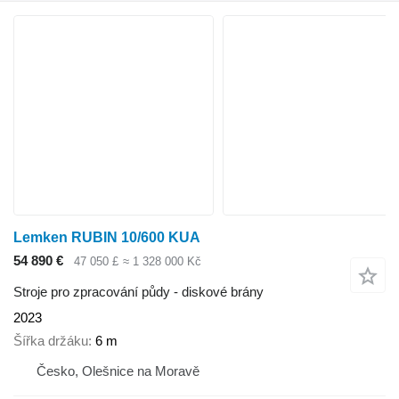
Lemken RUBIN 10/600 KUA
54 890 €
47 050 £
≈ 1 328 000 Kč
Stroje pro zpracování půdy - diskové brány
2023
Šířka držáku
6 m
Česko, Olešnice na Moravě