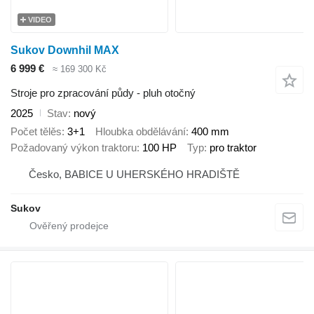
VIDEO
Sukov Downhil MAX
6 999 €
≈ 169 300 Kč
Stroje pro zpracování půdy - pluh otočný
2025
Stav
nový
Počet tělěs
3+1
Hloubka obdělávání
400 mm
Požadovaný výkon traktoru
100 HP
Typ
pro traktor
Česko, BABICE U UHERSKÉHO HRADIŠTĚ
Sukov