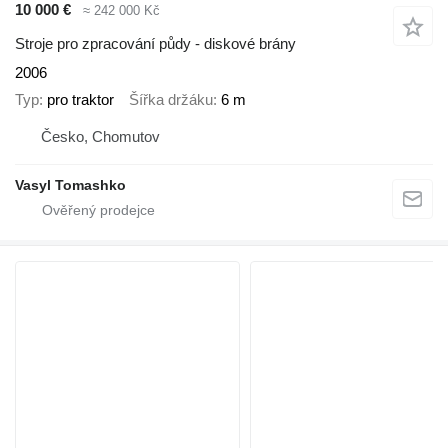
10 000 €
≈ 242 000 Kč
Stroje pro zpracování půdy - diskové brány
2006
Typ
pro traktor
Šířka držáku
6 m
Česko, Chomutov
Vasyl Tomashko