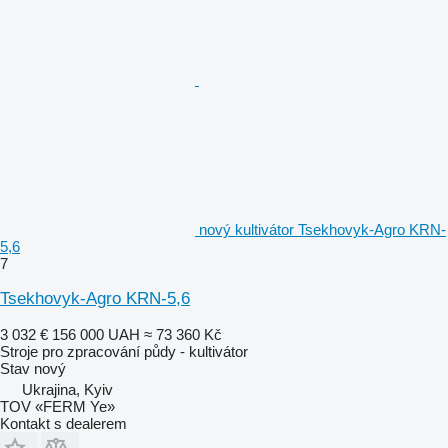
nový kultivátor Tsekhovyk-Agro KRN-
5,6
7
Tsekhovyk-Agro KRN-5,6
3 032 €
156 000 UAH
≈ 73 360 Kč
Stroje pro zpracování půdy - kultivátor
Stav
nový
Ukrajina, Kyiv
TOV «FERM Ye»
Kontakt s dealerem