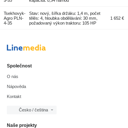
3-35
kapacita: 0,94 ha/hod
Tsekhovyk-
Stav: nový, šířka držáku: 1,4 m, počet
Agro PLN-
tělěs: 4, hloubka obdělávání: 30 mm,
1 652 €
4-35
požadovaný výkon traktoru: 105 HP
Společnost
O nás
Nápověda
Kontakt
Česko / čeština
Naše projekty