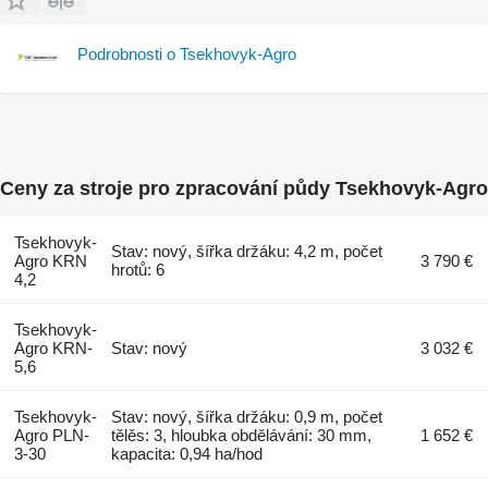
Podrobnosti o Tsekhovyk-Agro
Ceny za stroje pro zpracování půdy Tsekhovyk-Agro
Tsekhovyk-
Stav: nový, šířka držáku: 4,2 m, počet
Agro KRN
3 790 €
hrotů: 6
4,2
Tsekhovyk-
Agro KRN-
Stav: nový
3 032 €
5,6
Tsekhovyk-
Stav: nový, šířka držáku: 0,9 m, počet
Agro PLN-
tělěs: 3, hloubka obdělávání: 30 mm,
1 652 €
3-30
kapacita: 0,94 ha/hod