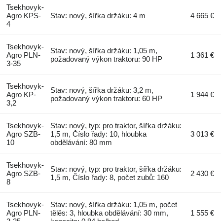
Tsekhovyk-
Agro KPS-
Stav: nový, šířka držáku: 4 m
4 665 €
4
Tsekhovyk-
Stav: nový, šířka držáku: 1,05 m,
Agro PLN-
1 361 €
požadovaný výkon traktoru: 90 HP
3-35
Tsekhovyk-
Stav: nový, šířka držáku: 3,2 m,
Agro KP-
1 944 €
požadovaný výkon traktoru: 60 HP
3,2
Tsekhovyk-
Stav: nový, typ: pro traktor, šířka držáku:
Agro SZB-
1,5 m, Číslo řady: 10, hloubka
3 013 €
10
obdělávání: 80 mm
Tsekhovyk-
Stav: nový, typ: pro traktor, šířka držáku:
Agro SZB-
2 430 €
1,5 m, Číslo řady: 8, počet zubů: 160
8
Tsekhovyk-
Stav: nový, šířka držáku: 1,05 m, počet
Agro PLN-
tělěs: 3, hloubka obdělávání: 30 mm,
1 555 €