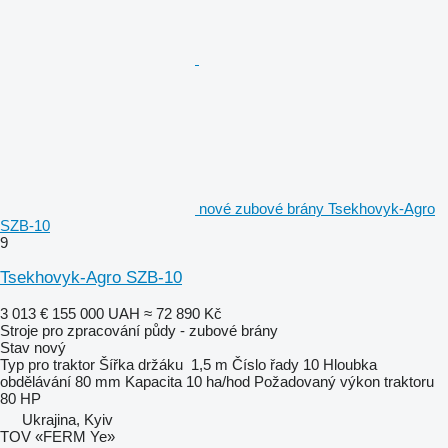
nové zubové brány Tsekhovyk-Agro
SZB-10
9
Tsekhovyk-Agro SZB-10
3 013 €
155 000 UAH
≈ 72 890 Kč
Stroje pro zpracování půdy - zubové brány
Stav
nový
Typ
pro traktor
Šířka držáku
1,5 m
Číslo řady
10
Hloubka
obdělávání
80 mm
Kapacita
10 ha/hod
Požadovaný výkon traktoru
80 HP
Ukrajina, Kyiv
TOV «FERM Ye»