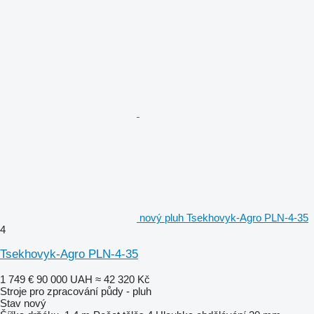
nový pluh Tsekhovyk-Agro PLN-4-35
4
Tsekhovyk-Agro PLN-4-35
1 749 €
90 000 UAH
≈ 42 320 Kč
Stroje pro zpracování půdy - pluh
Stav
nový