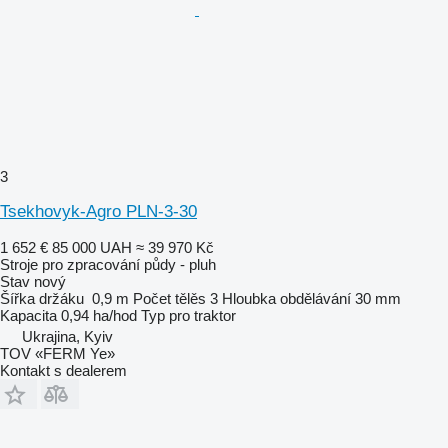
3
Tsekhovyk-Agro PLN-3-30
1 652 €
85 000 UAH
≈ 39 970 Kč
Stroje pro zpracování půdy - pluh
Stav
nový
Šířka držáku
0,9 m
Počet tělěs
3
Hloubka obdělávání
30 mm
Kapacita
0,94 ha/hod
Typ
pro traktor
Ukrajina, Kyiv
TOV «FERM Ye»
Kontakt s dealerem