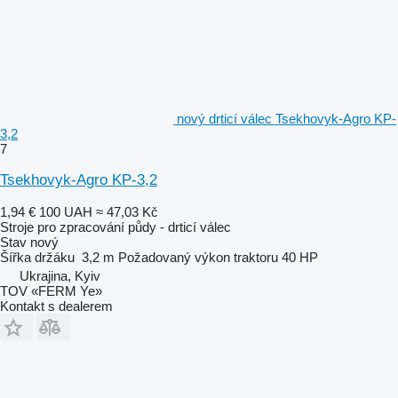
nový drticí válec Tsekhovyk-Agro KP-
3,2
7
Tsekhovyk-Agro KP-3,2
1,94 €
100 UAH
≈ 47,03 Kč
Stroje pro zpracování půdy - drticí válec
Stav
nový
Šířka držáku
3,2 m
Požadovaný výkon traktoru
40 HP
Ukrajina, Kyiv
TOV «FERM Ye»
Kontakt s dealerem