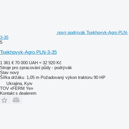
nový podrývák Tsekhovyk-Agro PLN-
3-35
5
Tsekhovyk-Agro PLN-3-35
1 361 €
70 000 UAH
≈ 32 920 Kč
Stroje pro zpracování půdy - podrývák
Stav
nový
Šířka držáku
1,05 m
Požadovaný výkon traktoru
90 HP
Ukrajina, Kyiv
TOV «FERM Ye»
Kontakt s dealerem