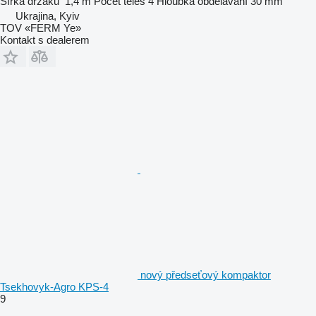
Šířka držáku
1,4 m
Počet tělěs
4
Hloubka obdělávání
30 mm
Ukrajina, Kyiv
TOV «FERM Ye»
Kontakt s dealerem
nový předseťový kompaktor
Tsekhovyk-Agro KPS-4
9