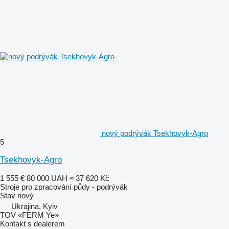
nový podrývák Tsekhovyk-Agro
5
Tsekhovyk-Agro
1 555 €
80 000 UAH
≈ 37 620 Kč
Stroje pro zpracování půdy - podrývák
Stav
nový
Ukrajina, Kyiv
TOV «FERM Ye»
Kontakt s dealerem