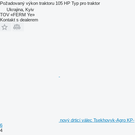
Požadovaný výkon traktoru
105 HP
Typ
pro traktor
Ukrajina, Kyiv
TOV «FERM Ye»
Kontakt s dealerem
nový drticí válec Tsekhovyk-Agro KP-
6
4