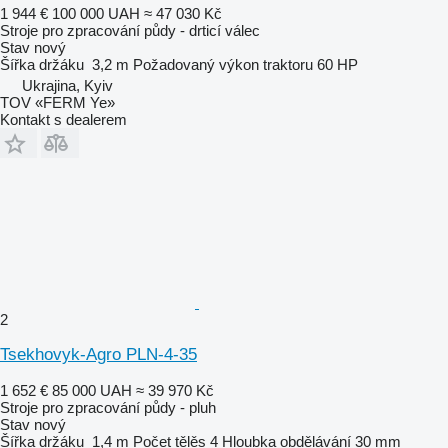
1 944 €
100 000 UAH
≈ 47 030 Kč
Stroje pro zpracování půdy - drticí válec
Stav
nový
Šířka držáku
3,2 m
Požadovaný výkon traktoru
60 HP
Ukrajina, Kyiv
TOV «FERM Ye»
Kontakt s dealerem
2
Tsekhovyk-Agro PLN-4-35
1 652 €
85 000 UAH
≈ 39 970 Kč
Stroje pro zpracování půdy - pluh
Stav
nový
Šířka držáku
1,4 m
Počet tělěs
4
Hloubka obdělávání
30 mm