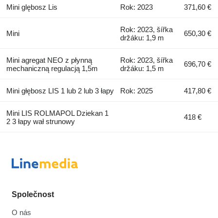
Mini glębosz Lis
Rok: 2023
371,60 €
Rok: 2023, šířka
Mini
650,30 €
držáku: 1,9 m
Mini agregat NEO z płynną
Rok: 2023, šířka
696,70 €
mechaniczną regulacją 1,5m
držáku: 1,5 m
Mini głębosz LIS 1 lub 2 lub 3 łapy
Rok: 2025
417,80 €
Mini LIS ROLMAPOL Dziekan 1
418 €
2 3 łapy wał strunowy
Společnost
O nás