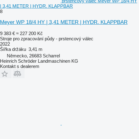
prstencový válec Meyer WP 18/4 HY
| 3,41 METER | HYDR. KLAPPBAR
8
Meyer WP 18/4 HY | 3,41 METER | HYDR. KLAPPBAR
9 383 €
≈ 227 200 Kč
Stroje pro zpracování půdy - prstencový válec
2022
Šířka držáku
3,41 m
Německo, 26683 Scharrel
Heinrich Schröder Landmaschinen KG
Kontakt s dealerem