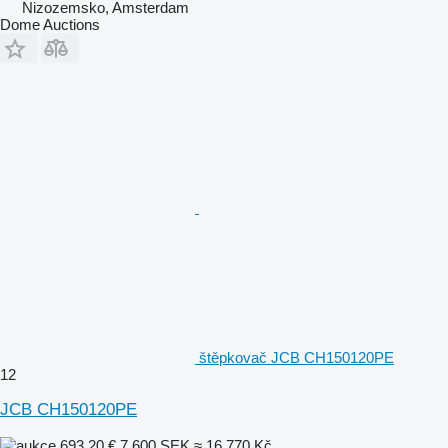
Nizozemsko, Amsterdam
Dome Auctions
štěpkovač JCB CH150120PE
12
JCB CH150120PE
693,20 €
7 600 SEK
≈ 16 770 Kč