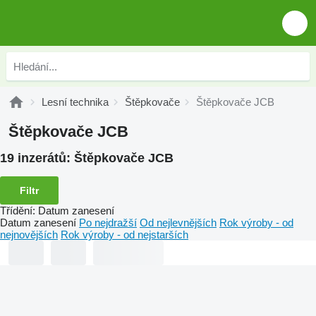
Lesní technika
Štěpkovače
Štěpkovače JCB
Štěpkovače JCB
19 inzerátů:
Štěpkovače JCB
Filtr
Třídění
:
Datum zanesení
Datum zanesení
Po nejdražší
Od nejlevnějších
Rok výroby - od
nejnovějších
Rok výroby - od nejstarších