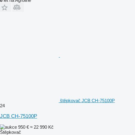
8
let na Agroline
štěpkovač JCB CH-75100P
24
JCB CH-75100P
950 €
≈ 22 990 Kč
Štěpkovač