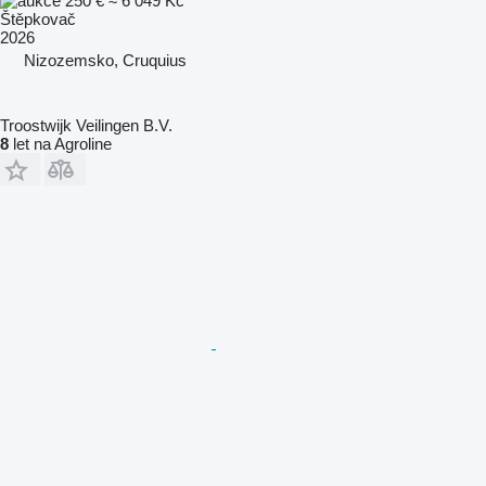
250 €
≈ 6 049 Kč
Štěpkovač
2026
Nizozemsko, Cruquius
Troostwijk Veilingen B.V.
8
let na Agroline