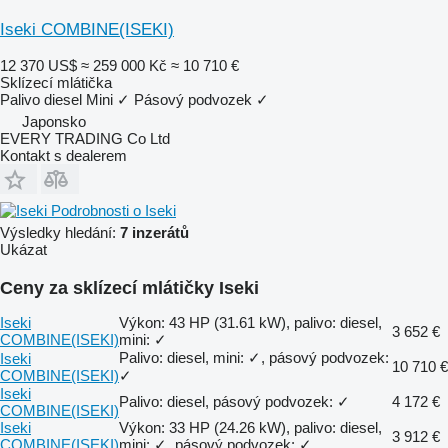
Iseki COMBINE(ISEKI)
12 370 US$
≈ 259 000 Kč
≈ 10 710 €
Sklízecí mlátička
Palivo
diesel
Mini
✓
Pásový podvozek
✓
Japonsko
EVERY TRADING Co Ltd
Kontakt s dealerem
Podrobnosti o Iseki
Výsledky hledání:
7 inzerátů
Ukázat
Ceny za sklízecí mlátičky Iseki
Iseki
Výkon: 43 HP (31.61 kW), palivo: diesel,
3 652 €
COMBINE(ISEKI)
mini: ✓
Palivo: diesel, mini: ✓, pásový podvozek:
Iseki
10 710 €
COMBINE(ISEKI)
✓
Iseki
Palivo: diesel, pásový podvozek: ✓
4 172 €
COMBINE(ISEKI)
Iseki
Výkon: 33 HP (24.26 kW), palivo: diesel,
3 912 €
COMBINE(ISEKI)
mini: ✓, pásový podvozek: ✓