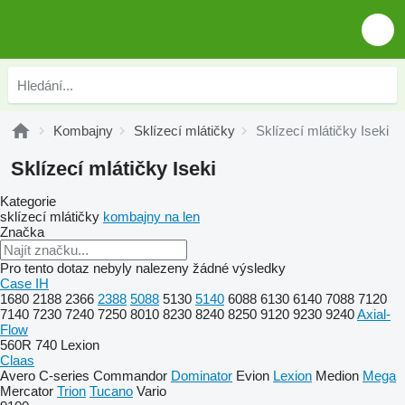
Kombajny
Sklízecí mlátičky
Sklízecí mlátičky Iseki
Sklízecí mlátičky Iseki
Kategorie
sklízecí mlátičky
kombajny na len
Značka
Pro tento dotaz nebyly nalezeny žádné výsledky
Case IH
1680
2188
2366
2388
5088
5130
5140
6088
6130
6140
7088
7120
7140
7230
7240
7250
8010
8230
8240
8250
9120
9230
9240
Axial-
Flow
560R
740
Lexion
Claas
Avero
C-series
Commandor
Dominator
Evion
Lexion
Medion
Mega
Mercator
Trion
Tucano
Vario