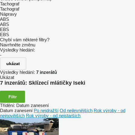
Tachograf
Tachograf
Nápravy
ABS
ABS
EBS
EBS
Chybí vám některé filtry?
Navrhněte změnu
Výsledky hledání:
-
ukázat
Výsledky hledání:
7 inzerátů
Ukázat
7 inzerátů:
Sklízecí mlátičky Iseki
Filtr
Třídění
:
Datum zanesení
Datum zanesení
Po nejdražší
Od nejlevnějších
Rok výroby - od
nejnovějších
Rok výroby - od nejstarších