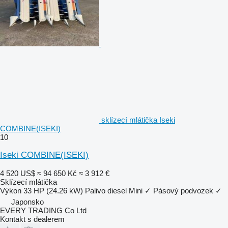
sklízecí mlátička Iseki
COMBINE(ISEKI)
10
Iseki COMBINE(ISEKI)
4 520 US$
≈ 94 650 Kč
≈ 3 912 €
Sklízecí mlátička
Výkon
33 HP (24.26 kW)
Palivo
diesel
Mini
✓
Pásový podvozek
✓
Japonsko
EVERY TRADING Co Ltd
Kontakt s dealerem