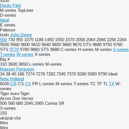
9100
Deutz-Fahr
M series
TopLiner
D-series
Ideal
E series
Palesse
Iseki
John Deere
550
730
955
1075
1188
1450
1550
1570
2058
2064
2066
2256
2264
9500
9560
9600
9610
9640
9650
9660
9670 STS
9680
9750
9760
STS
9770
9780
9860 STS
9880
C-series
H-series
M-series
S-series
T-series
W-series
X-series
Big X
310
3600
3650
L-series
M-series
Massey Ferguson
34
38
40
186
7274
7278
7282
7345
7370
9280
9380
9790
Ideal
New Holland
8030
CR
CS
CX
FR
L-series
M-series
T-series
TC
TF
TL
TX
W-
series
Tiger
euro-Tiger
Acros
Don
Vector
500
580
680
2045
2065
Comia
SR
S-series
150
ukázat vše
Mini
Mini