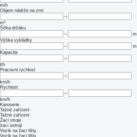
m/h
Objem nádrže na zrní
–
m³
Šířka držáku
–
m
Výška vykládky
–
m
Kapacita
–
t/h
Pracovní rychlost
–
km/h
Rychlost
–
km/h
Karoserie
Tažné zařízení
Tažné zařízení
Žací stroje
žací ústrojí
Vozík na žací lišty
Vozík na žací lišty