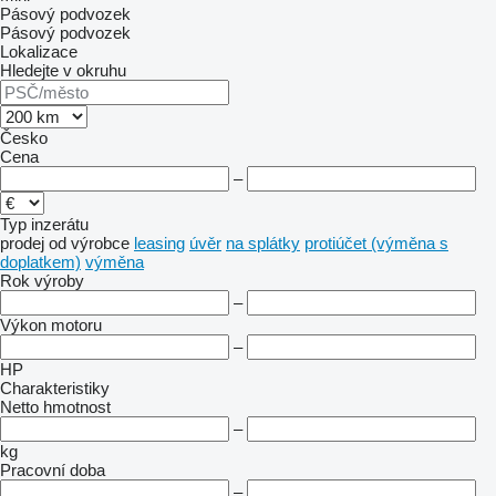
Pásový podvozek
Pásový podvozek
Lokalizace
Hledejte v okruhu
Česko
Cena
–
Typ inzerátu
prodej
od výrobce
leasing
úvěr
na splátky
protiúčet (výměna s
doplatkem)
výměna
Rok výroby
–
Výkon motoru
–
HP
Charakteristiky
Netto hmotnost
–
kg
Pracovní doba
–