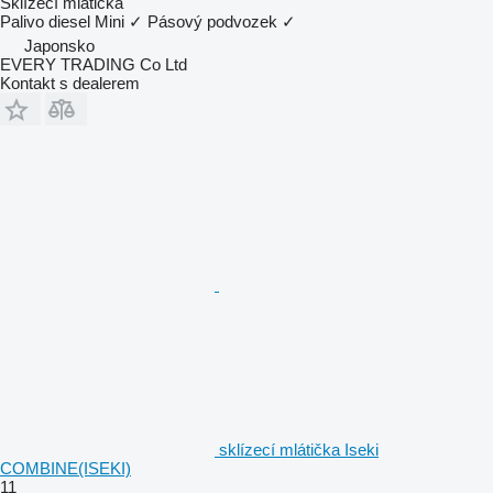
Sklízecí mlátička
Palivo
diesel
Mini
✓
Pásový podvozek
✓
Japonsko
EVERY TRADING Co Ltd
Kontakt s dealerem
sklízecí mlátička Iseki
COMBINE(ISEKI)
11