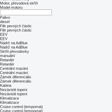
Motor, převodová skříň
Model motoru
Palivo
diesel
Filtr pevných částic
Filtr pevných částic
EEV
EEV
Nádrž na AdBlue
Nádrž na AdBlue
Skříň převodovky
manuální
Retardér
Retardér
Centrální mazání
Centrální mazání
Zámek diferenciálu
Zámek diferenciálu
Kabina
Nezávislé topení
Nezávislé topení
Klimatizace
Klimatizace
Cruise control (tempomat)
Cruise control (tempomat)