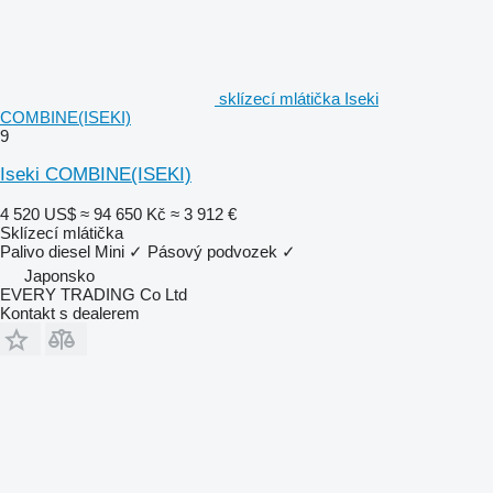
sklízecí mlátička Iseki
COMBINE(ISEKI)
9
Iseki COMBINE(ISEKI)
4 520 US$
≈ 94 650 Kč
≈ 3 912 €
Sklízecí mlátička
Palivo
diesel
Mini
✓
Pásový podvozek
✓
Japonsko
EVERY TRADING Co Ltd
Kontakt s dealerem