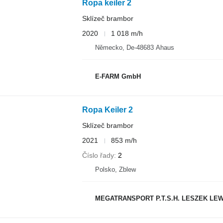
Ropa keiler 2
Sklízeč brambor
2020
1 018 m/h
Německo, De-48683 Ahaus
E-FARM GmbH
Ropa Keiler 2
Sklízeč brambor
2021
853 m/h
Číslo řady
2
Polsko, Zblew
MEGATRANSPORT P.T.S.H. LESZEK LEW