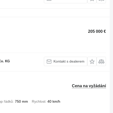
205 000 €
Co. KG
Kontakt s dealerem
Cena na vyžádání
up řádků
750 mm
Rychlost
40 km/h