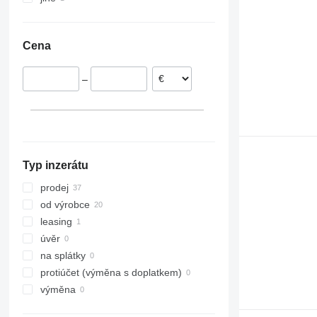
Polsko
Ukrajina
Švédsko
Cena
Nizozemsko
–
Typ inzerátu
prodej
od výrobce
leasing
úvěr
na splátky
protiúčet (výměna s doplatkem)
výměna