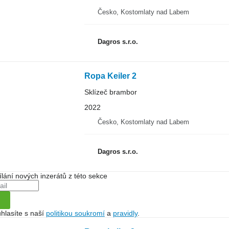
Česko, Kostomlaty nad Labem
Dagros s.r.o.
Ropa Keiler 2
Sklízeč brambor
2022
Česko, Kostomlaty nad Labem
Dagros s.r.o.
ílání nových inzerátů z této sekce
hlasíte s naší
politikou soukromí
a
pravidly
.