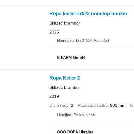
Ropa keiler ii rk22 nonstop bunker
Sklízeč brambor
2025
Německo, De-27330 Asendorf
E-FARM GmbH
Ropa Keiler 2
Sklízeč brambor
2019
Číslo řady
2
Rozestup řádků
900 mm
O
Ukrajina, Polkovniche
OOO ROPA Ukraina