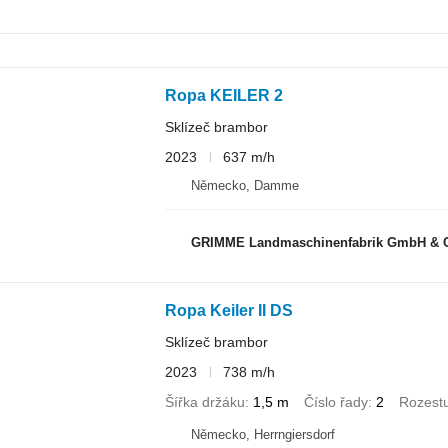
Ropa KEILER 2
Sklízeč brambor
2023
637 m/h
Německo, Damme
GRIMME Landmaschinenfabrik GmbH & 
Ropa Keiler II DS
Sklízeč brambor
2023
738 m/h
Šířka držáku
1,5 m
Číslo řady
2
Rozest
Německo, Herrngiersdorf