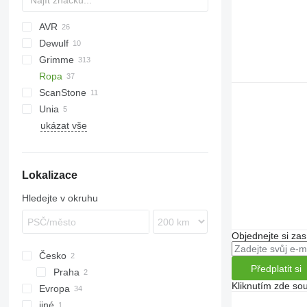
AVR
Dewulf
Esprit
Grimme
Puma
E series
Ropa
Spirit
CS
UN
ScanStone
DL
Keiler
Unia
DR
Keiler 2
ukázat vše
EVO
BOLKO
GT
PYRA
GZ
WEGA
Lokalizace
HT
LK
Hledejte v okruhu
MK
SE
Objednejte si zas
SF
Česko
VARITRON
Předplatit si
Praha
WH
Kliknutím zde sou
Evropa
jiné
Německo