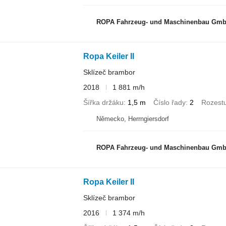
ROPA Fahrzeug- und Maschinenbau Gm
Ropa Keiler II
Sklízeč brambor
2018
1 881 m/h
Šířka držáku
1,5 m
Číslo řady
2
Rozest
Německo, Herrngiersdorf
ROPA Fahrzeug- und Maschinenbau Gm
Ropa Keiler II
Sklízeč brambor
2016
1 374 m/h