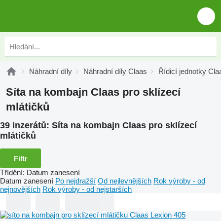
Náhradní díly
Náhradní díly Claas
Řídicí jednotky Cla
Síta na kombajn Claas pro sklízecí
mlátičků
39 inzerátů:
Síta na kombajn Claas pro sklízecí
mlátičků
Filtr
Třídění
:
Datum zanesení
Datum zanesení
Po nejdražší
Od nejlevnějších
Rok výroby - od
nejnovějších
Rok výroby - od nejstarších