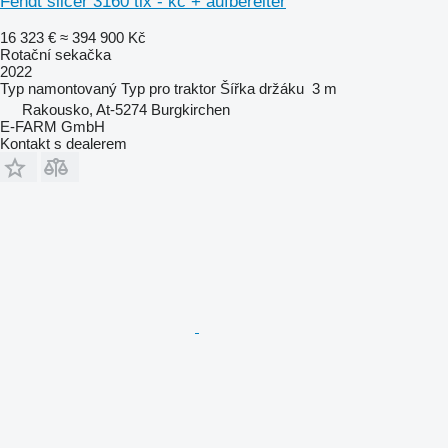
Fendt slicer 3160 tlx - kc + aufbereiter
16 323 €
≈ 394 900 Kč
Rotační sekačka
2022
Typ
namontovaný
Typ
pro traktor
Šířka držáku
3 m
Rakousko, At-5274 Burgkirchen
E-FARM GmbH
Kontakt s dealerem