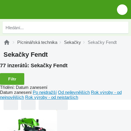
Pícninářská technika
Sekačky
Sekačky Fendt
Sekačky Fendt
77 inzerátů:
Sekačky Fendt
Filtr
Třídění
:
Datum zanesení
Datum zanesení
Po nejdražší
Od nejlevnějších
Rok výroby - od
nejnovějších
Rok výroby - od nejstarších