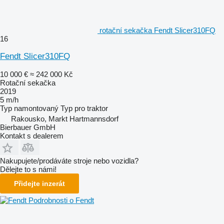
rotační sekačka Fendt Slicer310FQ
16
Fendt Slicer310FQ
10 000 €
≈ 242 000 Kč
Rotační sekačka
2019
5 m/h
Typ
namontovaný
Typ
pro traktor
Rakousko, Markt Hartmannsdorf
Bierbauer GmbH
Kontakt s dealerem
Nakupujete/prodáváte stroje nebo vozidla?
Dělejte to s námi!
Přidejte inzerát
Podrobnosti o Fendt