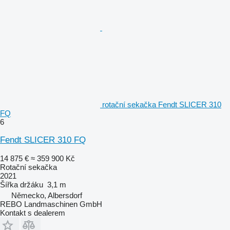
rotační sekačka Fendt SLICER 310
FQ
6
Fendt SLICER 310 FQ
14 875 €
≈ 359 900 Kč
Rotační sekačka
2021
Šířka držáku
3,1 m
Německo, Albersdorf
REBO Landmaschinen GmbH
Kontakt s dealerem