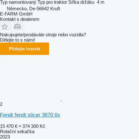
Typ
namontovaný
Typ
pro traktor
Šířka držáku
4 m
Německo, De-56642 Kruft
E-FARM GmbH
Kontakt s dealerem
Nakupujete/prodáváte stroje nebo vozidla?
Dělejte to s námi!
Přidejte inzerát
2
Fendt fendt slicer 3670 tlx
15 470 €
≈ 374 300 Kč
Rotační sekačka
2023