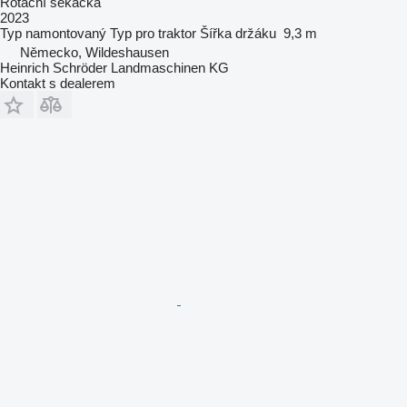
Rotační sekačka
2023
Typ
namontovaný
Typ
pro traktor
Šířka držáku
9,3 m
Německo, Wildeshausen
Heinrich Schröder Landmaschinen KG
Kontakt s dealerem