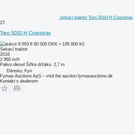
sekací traktor Toro 5010 H Crosstrax
27
Toro 5010 H Crosstrax
8 093 €
60 500 DKK
≈ 195 800 Kč
Sekací traktor
2016
2 960 m/h
Palivo
diesel
Šířka držáku
2,7 m
Dánsko, Fyn
Fymas Auctions ApS – visit the auction fymasauctions.dk
Kontakt s dealerem