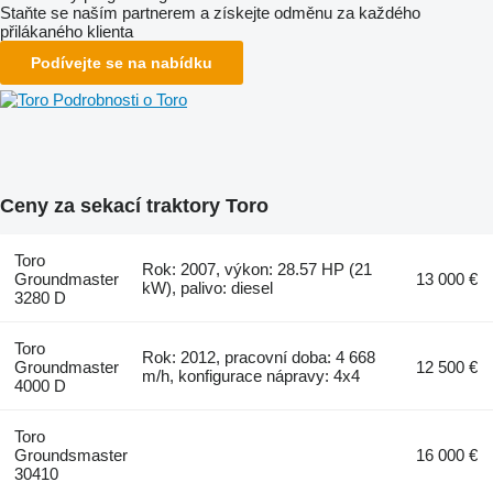
Staňte se naším partnerem a získejte odměnu za každého
přilákaného klienta
Podívejte se na nabídku
Podrobnosti o Toro
Ceny za sekací traktory Toro
Toro
Rok: 2007, výkon: 28.57 HP (21
Groundmaster
13 000 €
kW), palivo: diesel
3280 D
Toro
Rok: 2012, pracovní doba: 4 668
Groundmaster
12 500 €
m/h, konfigurace nápravy: 4x4
4000 D
Toro
Groundsmaster
16 000 €
30410