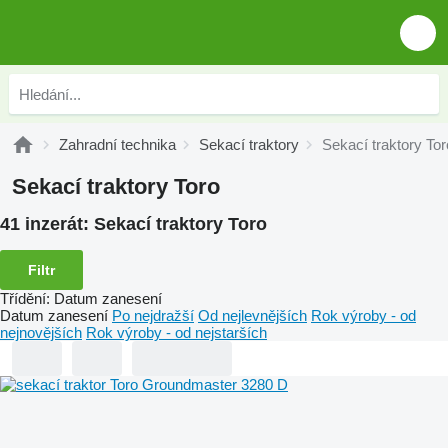
Zahradní technika
Sekací traktory
Sekací traktory Tor
Sekací traktory Toro
41 inzerát:
Sekací traktory Toro
Filtr
Třídění
:
Datum zanesení
Datum zanesení
Po nejdražší
Od nejlevnějších
Rok výroby - od
nejnovějších
Rok výroby - od nejstarších