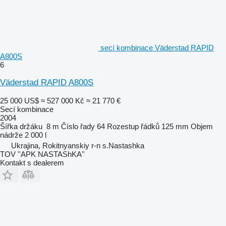
secí kombinace Väderstad RAPID
A800S
6
Väderstad RAPID A800S
25 000 US$
≈ 527 000 Kč
≈ 21 770 €
Secí kombinace
2004
Šířka držáku
8 m
Číslo řady
64
Rozestup řádků
125 mm
Objem
nádrže
2 000 l
Ukrajina, Rokitnyanskiy r-n s.Nastashka
TOV ''APK NASTAShKA''
Kontakt s dealerem