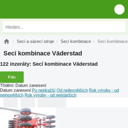
Secí a sázecí stroje
Secí kombinace
Secí kombinace
Secí kombinace Väderstad
122 inzeráty:
Secí kombinace Väderstad
Filtr
Třídění
:
Datum zanesení
Datum zanesení
Po nejdražší
Od nejlevnějších
Rok výroby - od
nejnovějších
Rok výroby - od nejstarších