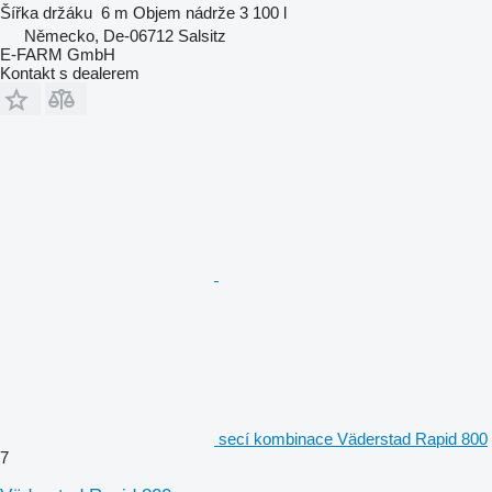
Šířka držáku
6 m
Objem nádrže
3 100 l
Německo, De-06712 Salsitz
E-FARM GmbH
Kontakt s dealerem
secí kombinace Väderstad Rapid 800
7