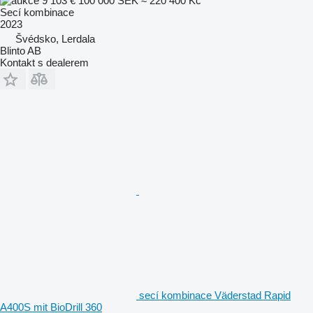
9 103 €
100 000 SEK
≈ 220 400 Kč
Secí kombinace
2023
Švédsko, Lerdala
Blinto AB
Kontakt s dealerem
secí kombinace Väderstad Rapid
A400S mit BioDrill 360