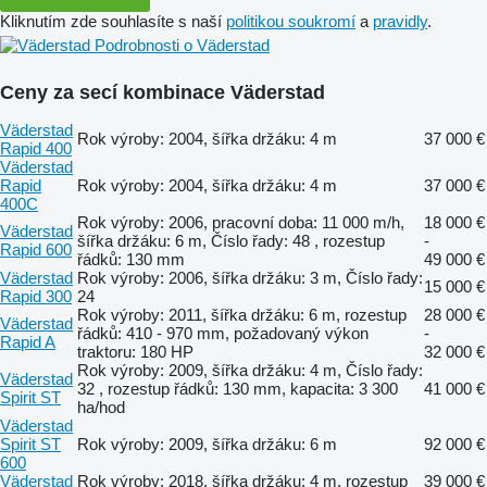
Kliknutím zde souhlasíte s naší
politikou soukromí
a
pravidly
.
Podrobnosti o Väderstad
Ceny za secí kombinace Väderstad
Väderstad
Rok výroby: 2004, šířka držáku: 4 m
37 000 €
Rapid 400
Väderstad
Rapid
Rok výroby: 2004, šířka držáku: 4 m
37 000 €
400C
Rok výroby: 2006, pracovní doba: 11 000 m/h,
18 000 €
Väderstad
šířka držáku: 6 m, Číslo řady: 48 , rozestup
-
Rapid 600
řádků: 130 mm
49 000 €
Väderstad
Rok výroby: 2006, šířka držáku: 3 m, Číslo řady:
15 000 €
Rapid 300
24
Rok výroby: 2011, šířka držáku: 6 m, rozestup
28 000 €
Väderstad
řádků: 410 - 970 mm, požadovaný výkon
-
Rapid A
traktoru: 180 HP
32 000 €
Rok výroby: 2009, šířka držáku: 4 m, Číslo řady:
Väderstad
32 , rozestup řádků: 130 mm, kapacita: 3 300
41 000 €
Spirit ST
ha/hod
Väderstad
Spirit ST
Rok výroby: 2009, šířka držáku: 6 m
92 000 €
600
Väderstad
Rok výroby: 2018, šířka držáku: 4 m, rozestup
39 000 €