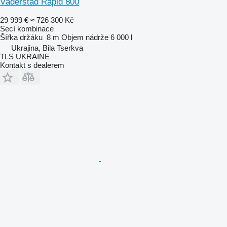
Väderstad Rapid 800
29 999 €
≈ 726 300 Kč
Secí kombinace
Šířka držáku
8 m
Objem nádrže
6 000 l
Ukrajina, Bila Tserkva
TLS UKRAINE
Kontakt s dealerem