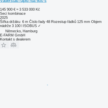
Väderstad rapid rda 600 s
145 900 €
≈ 3 533 000 Kč
Secí kombinace
2025
Šířka držáku
6 m
Číslo řady
48
Rozestup řádků
125 mm
Objem
nádrže
3 100 l
ISOBUS
✓
Německo, Hamburg
E-FARM GmbH
Kontakt s dealerem