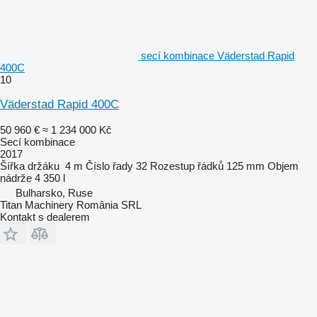
secí kombinace Väderstad Rapid
400C
10
Väderstad Rapid 400C
50 960 €
≈ 1 234 000 Kč
Secí kombinace
2017
Šířka držáku
4 m
Číslo řady
32
Rozestup řádků
125 mm
Objem
nádrže
4 350 l
Bulharsko, Ruse
Titan Machinery România SRL
Kontakt s dealerem