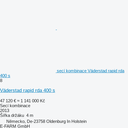
secí kombinace Väderstad rapid rda
400 s
8
Väderstad rapid rda 400 s
47 120 €
≈ 1 141 000 Kč
Secí kombinace
2013
Šířka držáku
4 m
Německo, De-23758 Oldenburg In Holstein
E-FARM GmbH