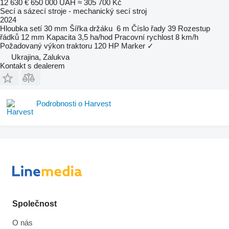
12 630 €
650 000 UAH
≈ 305 700 Kč
Secí a sázecí stroje - mechanický secí stroj
2024
Hloubka setí
30 mm
Šířka držáku
6 m
Číslo řady
39
Rozestup
řádků
12 mm
Kapacita
3,5 ha/hod
Pracovní rychlost
8 km/h
Požadovaný výkon traktoru
120 HP
Marker
✓
Ukrajina, Zalukva
Kontakt s dealerem
Podrobnosti o Harvest
Společnost
O nás