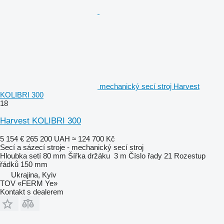
mechanický secí stroj Harvest
KOLIBRI 300
18
Harvest KOLIBRI 300
5 154 €
265 200 UAH
≈ 124 700 Kč
Secí a sázecí stroje - mechanický secí stroj
Hloubka setí
80 mm
Šířka držáku
3 m
Číslo řady
21
Rozestup
řádků
150 mm
Ukrajina, Kyiv
TOV «FERM Ye»
Kontakt s dealerem