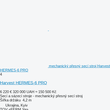
mechanický přesný secí stroj Harvest
HERMES-6 PRO
4
Harvest HERMES-6 PRO
6 220 €
320 000 UAH
≈ 150 500 Kč
Secí a sázecí stroje - mechanický přesný secí stroj
Šířka držáku
4,2 m
Ukrajina, Kyiv
TOV «FERM Ye»