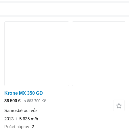
Krone MX 350 GD
36 500 €
≈ 883 700 Kč
Samosběrací vůz
2013
5 635 m/h
Počet náprav
2