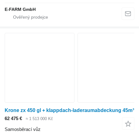
E-FARM GmbH
Krone zx 450 gl + klappdach-laderaumabdeckung 45m³
62 475 €
≈ 1 513 000 Kč
Samosběrací vůz