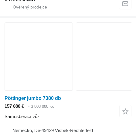
Pöttinger jumbo 7380 db
157 080 €
≈ 3 803 000 Kč
Samosběrací vůz
Německo, De-49429 Visbek-Rechterfeld