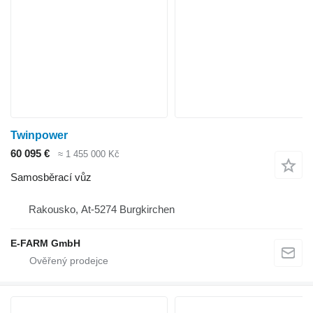
Twinpower
60 095 €
≈ 1 455 000 Kč
Samosběrací vůz
Rakousko, At-5274 Burgkirchen
E-FARM GmbH