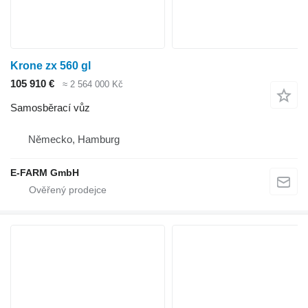
Krone zx 560 gl
105 910 €
≈ 2 564 000 Kč
Samosběrací vůz
Německo, Hamburg
E-FARM GmbH