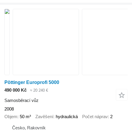
Pöttinger Europrofi 5000
490 000 Kč
≈ 20 240 €
Samosběrací vůz
2008
Objem
50 m³
Zavěšení
hydraulická
Počet náprav
2
Česko, Rakovník