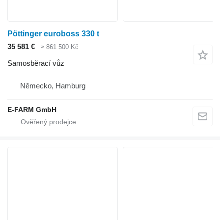
Pöttinger euroboss 330 t
35 581 €
≈ 861 500 Kč
Samosběrací vůz
Německo, Hamburg
E-FARM GmbH