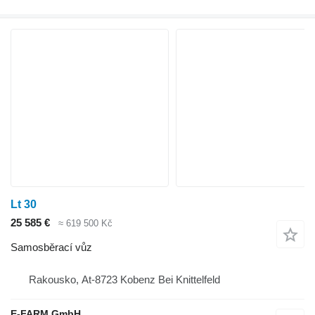
Lt 30
25 585 €
≈ 619 500 Kč
Samosběrací vůz
Rakousko, At-8723 Kobenz Bei Knittelfeld
E-FARM GmbH