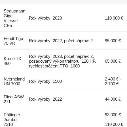
Strautmann
Giga-
Rok výroby: 2023
110 000 €
Vitesse
CFS
Fendt Tigo
Rok výroby: 2022, počet náprav: 2
95 000 €
75 VR
Rok výroby: 2023, počet náprav: 2,
Krone TX
požadovaný výkon traktoru: 120 HP,
65 000 €
460
rychlost otáčení PTO: 1000
Kverneland
2 400 € -
Rok výroby: 1900
UN 7000
2 700 €
Fliegl ASW
Rok výroby: 2022
44 000 €
271
Pöttinger
93 000 €
Jumbo
-
7210
110 000 €