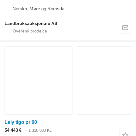
Norsko, Møre og Romsdal
Landbruksauksjon.no AS
Lely tigo pr 60
54 443 €
≈ 1 318 000 Kč