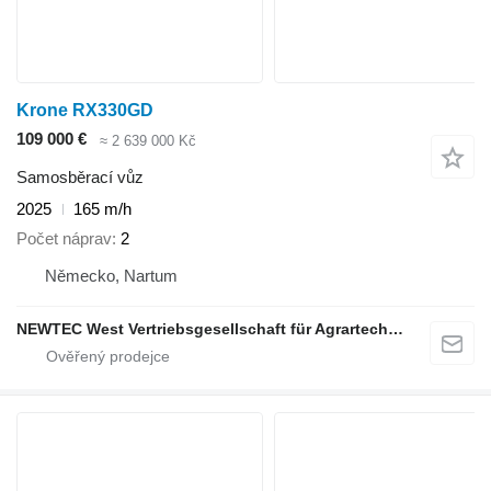
Krone RX330GD
109 000 €
≈ 2 639 000 Kč
Samosběrací vůz
2025
165 m/h
Počet náprav
2
Německo, Nartum
NEWTEC West Vertriebsgesellschaft für Agrartechnik mbH