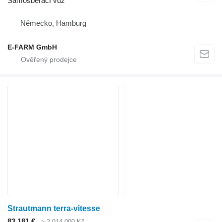
Samosběrací vůz
Německo, Hamburg
E-FARM GmbH
Strautmann terra-vitesse
83 181 €
≈ 2 014 000 Kč