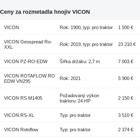
Ceny za rozmetadla hnojiv VICON
VICON
Rok: 1900, typ: pro traktor
1 500 €
VICON Geospread Ro-
Rok: 2019, typ: pro traktor
23 210 €
XXL
VICON PZ-RO-EDW
Šířka držáku: 2,7 m
7 003 €
VICON ROTAFLOW RO
Rok: 2021
5 900 €
EDW VN295
Požadovaný výkon
VICON RS M1405
2 150 €
traktoru: 24 HP
VICON RS-XL
Typ: pro traktor
3 510 €
VICON Rotoflow
Typ: pro traktor
2 374 €