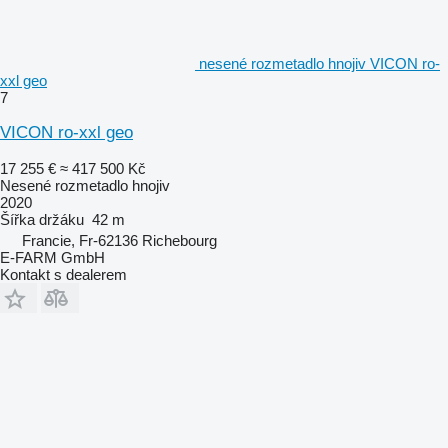
nesené rozmetadlo hnojiv VICON ro-
xxl geo
7
VICON ro-xxl geo
17 255 €
≈ 417 500 Kč
Nesené rozmetadlo hnojiv
2020
Šířka držáku
42 m
Francie, Fr-62136 Richebourg
E-FARM GmbH
Kontakt s dealerem