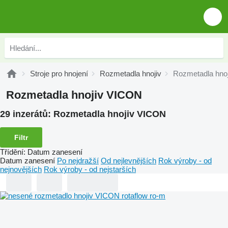
Stroje pro hnojení
Rozmetadla hnojiv
Rozmetadla hno
Rozmetadla hnojiv VICON
29 inzerátů:
Rozmetadla hnojiv VICON
Filtr
Třídění
:
Datum zanesení
Datum zanesení
Po nejdražší
Od nejlevnějších
Rok výroby - od
nejnovějších
Rok výroby - od nejstarších