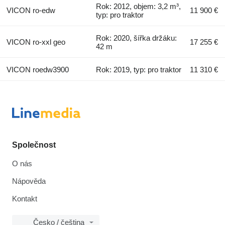
Rok: 2012, objem: 3,2 m³,
VICON ro-edw
11 900 €
typ: pro traktor
Rok: 2020, šířka držáku:
VICON ro-xxl geo
17 255 €
42 m
VICON roedw3900
Rok: 2019, typ: pro traktor
11 310 €
Společnost
O nás
Nápověda
Kontakt
Česko / čeština