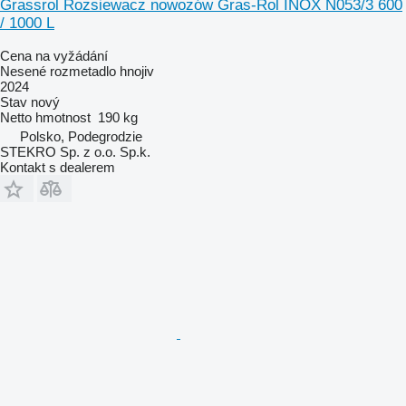
Grassrol Rozsiewacz nowozów Gras-Rol INOX N053/3 600
/ 1000 L
Cena na vyžádání
Nesené rozmetadlo hnojiv
2024
Stav
nový
Netto hmotnost
190 kg
Polsko, Podegrodzie
STEKRO Sp. z o.o. Sp.k.
Kontakt s dealerem