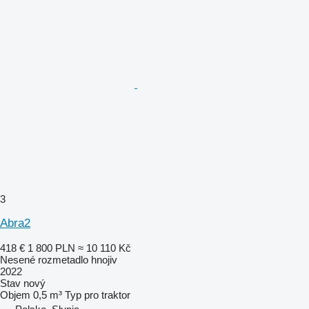
3
Abra2
418 €
1 800 PLN
≈ 10 110 Kč
Nesené rozmetadlo hnojiv
2022
Stav
nový
Objem
0,5 m³
Typ
pro traktor