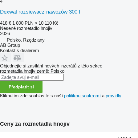
4
Dexwal rozsiewacz nawozów 300 l
418 €
1 800 PLN
≈ 10 110 Kč
Nesené rozmetadlo hnojiv
2026
Polsko, Rzędziany
AB Group
Kontakt s dealerem
Objednejte si zasílání nových inzerátů z této sekce
rozmetadla hnojiv
země: Polsko
Předplatit si
Kliknutím zde souhlasíte s naší
politikou soukromí
a
pravidly
.
Ceny za rozmetadla hnojiv