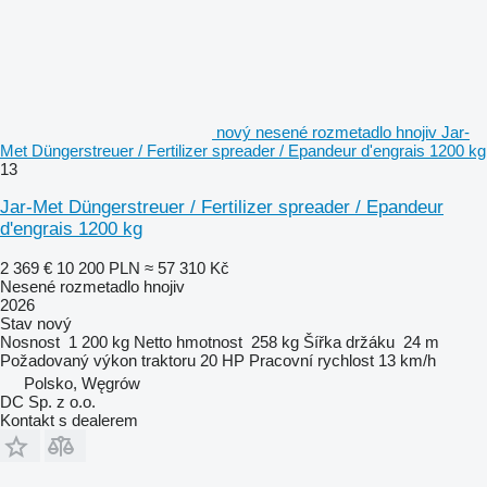
nový nesené rozmetadlo hnojiv Jar-
Met Düngerstreuer / Fertilizer spreader / Epandeur d'engrais 1200 kg
13
Jar-Met Düngerstreuer / Fertilizer spreader / Epandeur
d'engrais 1200 kg
2 369 €
10 200 PLN
≈ 57 310 Kč
Nesené rozmetadlo hnojiv
2026
Stav
nový
Nosnost
1 200 kg
Netto hmotnost
258 kg
Šířka držáku
24 m
Požadovaný výkon traktoru
20 HP
Pracovní rychlost
13 km/h
Polsko, Węgrów
DC Sp. z o.o.
Kontakt s dealerem