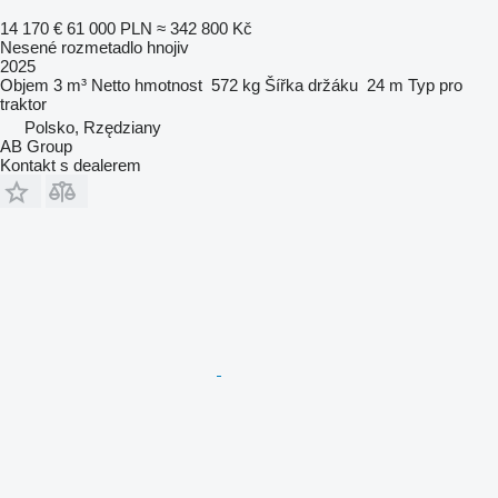
14 170 €
61 000 PLN
≈ 342 800 Kč
Nesené rozmetadlo hnojiv
2025
Objem
3 m³
Netto hmotnost
572 kg
Šířka držáku
24 m
Typ
pro
traktor
Polsko, Rzędziany
AB Group
Kontakt s dealerem