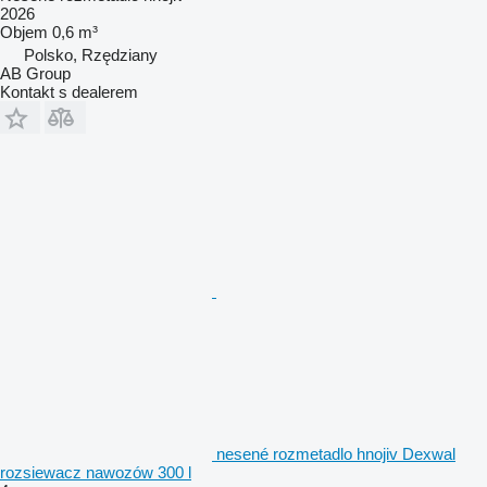
2026
Objem
0,6 m³
Polsko, Rzędziany
AB Group
Kontakt s dealerem
nesené rozmetadlo hnojiv Dexwal
rozsiewacz nawozów 300 l