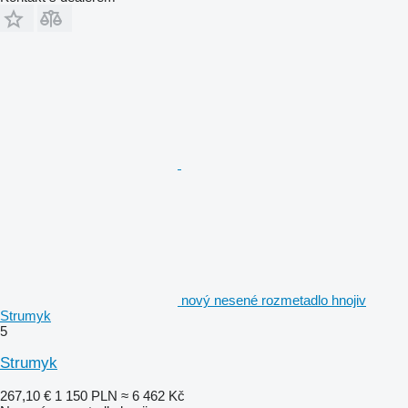
nový nesené rozmetadlo hnojiv
Strumyk
5
Strumyk
267,10 €
1 150 PLN
≈ 6 462 Kč