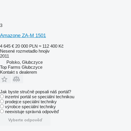
3
Amazone ZA-M 1501
4 645 €
20 000 PLN
≈ 112 400 Kč
Nesené rozmetadlo hnojiv
2011
Polsko, Głubczyce
Top Farms Głubczyce
Kontakt s dealerem
Jak byste stručně popsali náš portál?
inzertní portál se speciální technikou
prodejce speciální techniky
výrobce speciální techniky
neexistuje správná odpověď
Vyberte odpověď