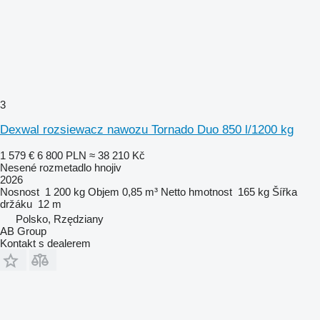
3
Dexwal rozsiewacz nawozu Tornado Duo 850 l/1200 kg
1 579 €
6 800 PLN
≈ 38 210 Kč
Nesené rozmetadlo hnojiv
2026
Nosnost
1 200 kg
Objem
0,85 m³
Netto hmotnost
165 kg
Šířka
držáku
12 m
Polsko, Rzędziany
AB Group
Kontakt s dealerem