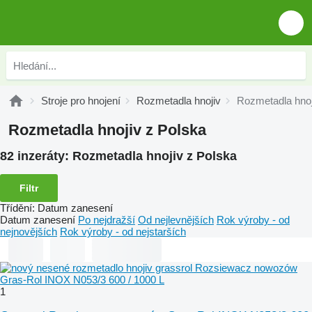
Stroje pro hnojení
Rozmetadla hnojiv
Rozmetadla hnoj
Rozmetadla hnojiv z Polska
82 inzeráty:
Rozmetadla hnojiv z Polska
Filtr
Třídění
:
Datum zanesení
Datum zanesení
Po nejdražší
Od nejlevnějších
Rok výroby - od
nejnovějších
Rok výroby - od nejstarších
1