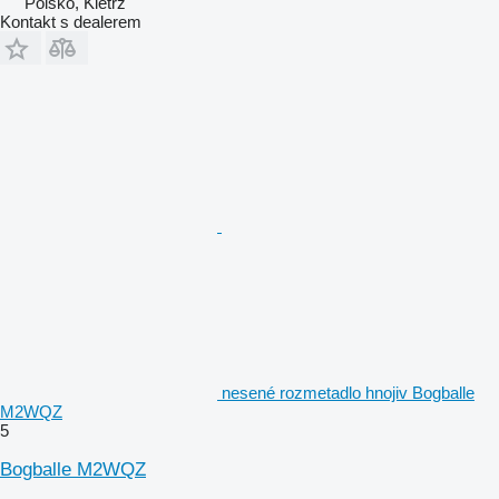
Polsko, Kietrz
Kontakt s dealerem
nesené rozmetadlo hnojiv Bogballe
M2WQZ
5
Bogballe M2WQZ