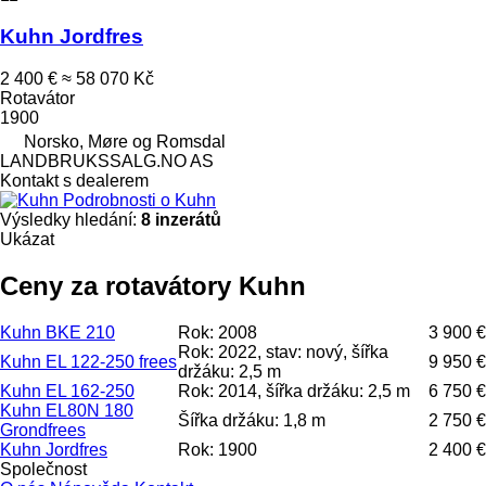
Kuhn Jordfres
2 400 €
≈ 58 070 Kč
Rotavátor
1900
Norsko, Møre og Romsdal
LANDBRUKSSALG.NO AS
Kontakt s dealerem
Podrobnosti o Kuhn
Výsledky hledání:
8 inzerátů
Ukázat
Ceny za rotavátory Kuhn
Kuhn BKE 210
Rok: 2008
3 900 €
Rok: 2022, stav: nový, šířka
Kuhn EL 122-250 frees
9 950 €
držáku: 2,5 m
Kuhn EL 162-250
Rok: 2014, šířka držáku: 2,5 m
6 750 €
Kuhn EL80N 180
Šířka držáku: 1,8 m
2 750 €
Grondfrees
Kuhn Jordfres
Rok: 1900
2 400 €
Společnost