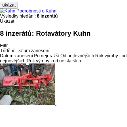
ukázat
Podrobnosti o Kuhn
Výsledky hledání:
8 inzerátů
Ukázat
8 inzerátů:
Rotavátory Kuhn
Filtr
Třídění
:
Datum zanesení
Datum zanesení
Po nejdražší
Od nejlevnějších
Rok výroby - od
nejnovějších
Rok výroby - od nejstarších