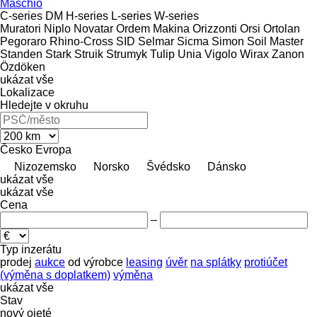
Maschio
C-series
DM
H-series
L-series
W-series
Muratori
Niplo
Novatar
Ordem Makina
Orizzonti
Orsi
Ortolan
Pegoraro
Rhino-Cross
SID
Selmar
Sicma
Simon
Soil Master
Standen
Stark
Struik
Strumyk
Tulip
Unia
Vigolo
Wirax
Zanon
Özdöken
ukázat vše
Lokalizace
Hledejte v okruhu
Česko
Evropa
Nizozemsko
Norsko
Švédsko
Dánsko
ukázat vše
ukázat vše
Cena
–
Typ inzerátu
prodej
aukce
od výrobce
leasing
úvěr
na splátky
protiúčet
(výměna s doplatkem)
výměna
ukázat vše
Stav
nový
ojeté