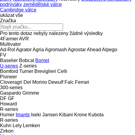
podrýváky
zemědělské válce
Cambridge válce
ukázat vše
Značka
Pro tento dotaz nebyly nalezeny žádné výsledky
4Farmer
AVR
Multivator
Ad-Rol
Agrator
Agria
Agromash
Agrostar
Ahead
Alpego
FV
Baselier
Bobcat
Bomet
U-series
Z-series
Bomford Turner
Breviglieri
Celli
Pioneer
Cloveragri
Del Morino
Dewulf
Falc
Ferrari
300-series
Gaspardo
Grimme
DF
GF
Howard
R-series
Humer
Imants
Iseki
Jansen
Kibani
Krone
Kubota
R-series
Kuhn
Lely
Lemken
Zirkon