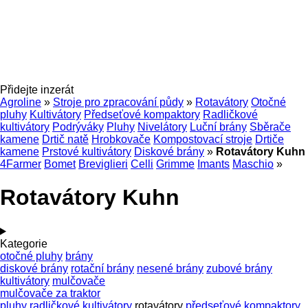
Přidejte inzerát
Agroline
»
Stroje pro zpracování půdy
»
Rotavátory
Otočné
pluhy
Kultivátory
Předseťové kompaktory
Radličkové
kultivátory
Podrýváky
Pluhy
Nivelátory
Luční brány
Sběrače
kamene
Drtič natě
Hrobkovače
Kompostovací stroje
Drtiče
kamene
Prstové kultivátory
Diskové brány
»
Rotavátory Kuhn
4Farmer
Bomet
Breviglieri
Celli
Grimme
Imants
Maschio
»
Rotavátory Kuhn
Kategorie
otočné pluhy
brány
diskové brány
rotační brány
nesené brány
zubové brány
kultivátory
mulčovače
mulčovače za traktor
pluhy
radličkové kultivátory
rotavátory
předseťové kompaktory