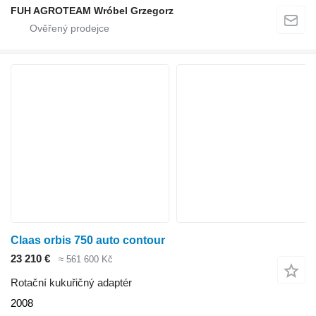
FUH AGROTEAM Wróbel Grzegorz
Claas orbis 750 auto contour
23 210 €
≈ 561 600 Kč
Rotační kukuřičný adaptér
2008