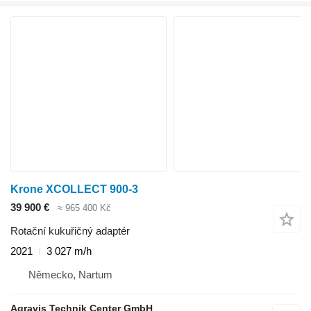
Krone XCOLLECT 900-3
39 900 €
≈ 965 400 Kč
Rotační kukuřičný adaptér
2021
3 027 m/h
Německo, Nartum
Agravis Technik Center GmbH