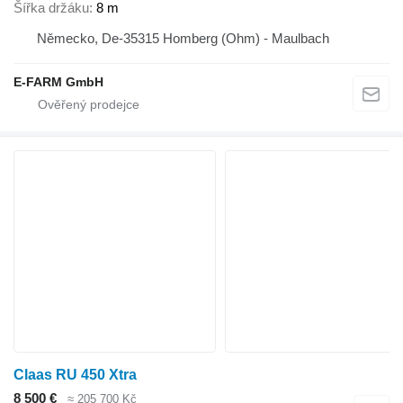
Šířka držáku
8 m
Německo, De-35315 Homberg (Ohm) - Maulbach
E-FARM GmbH
Claas RU 450 Xtra
8 500 €
≈ 205 700 Kč