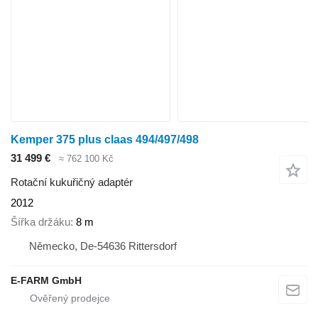
Kemper 375 plus claas 494/497/498
31 499 €
≈ 762 100 Kč
Rotační kukuřičný adaptér
2012
Šířka držáku
8 m
Německo, De-54636 Rittersdorf
E-FARM GmbH