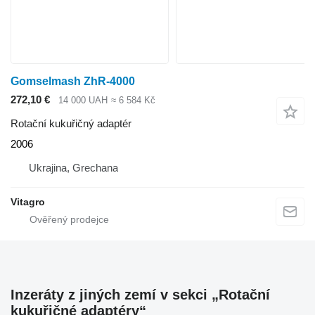
Gomselmash ZhR-4000
272,10 €
14 000 UAH
≈ 6 584 Kč
Rotační kukuřičný adaptér
2006
Ukrajina, Grechana
Vitagro
Inzeráty z jiných zemí v sekci „Rotační
kukuřičné adaptéry“