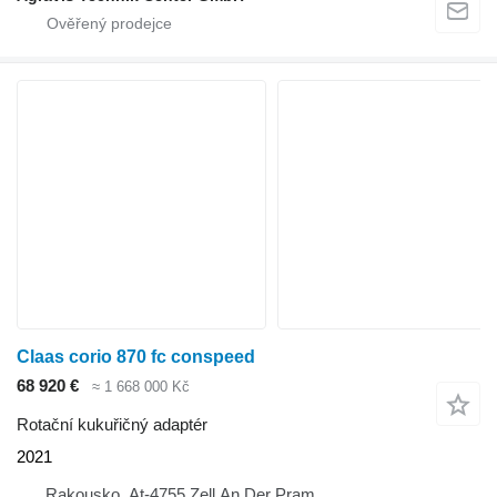
Claas corio 870 fc conspeed
68 920 €
≈ 1 668 000 Kč
Rotační kukuřičný adaptér
2021
Rakousko, At-4755 Zell An Der Pram