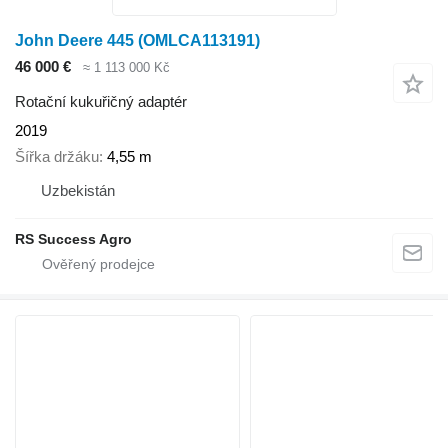
John Deere 445 (OMLCA113191)
46 000 €
≈ 1 113 000 Kč
Rotační kukuřičný adaptér
2019
Šířka držáku
4,55 m
Uzbekistán
RS Success Agro