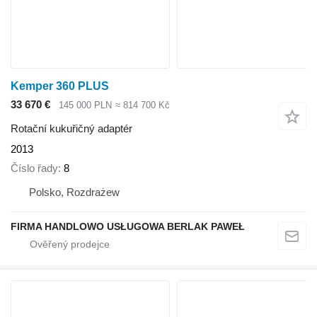
Kemper 360 PLUS
33 670 €
145 000 PLN
≈ 814 700 Kč
Rotační kukuřičný adaptér
2013
Číslo řady
8
Polsko, Rozdrażew
FIRMA HANDLOWO USŁUGOWA BERLAK PAWEŁ