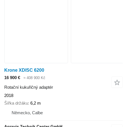
Krone XDISC 6200
16 900 €
≈ 408 900 Kč
Rotační kukuřičný adaptér
2018
Šířka držáku
6,2 m
Německo, Calbe
Agravis Technik Center GmbH