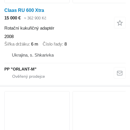
Claas RU 600 Xtra
15 000 €
≈ 362 900 Kč
Rotační kukuřičný adaptér
2008
Šířka držáku
6 m
Číslo řady
8
Ukrajina, s. Shkarivka
PP "ORLANT-M"