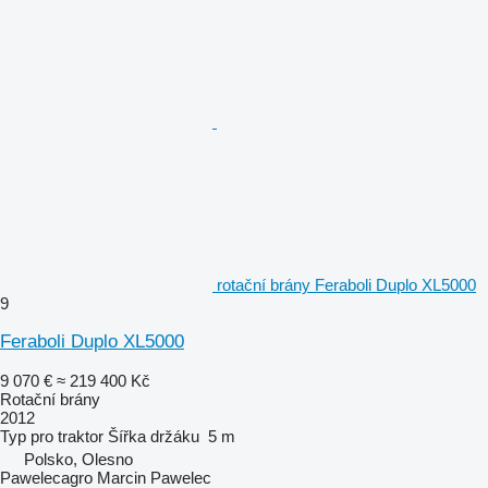
rotační brány Feraboli Duplo XL5000
9
Feraboli Duplo XL5000
9 070 €
≈ 219 400 Kč
Rotační brány
2012
Typ
pro traktor
Šířka držáku
5 m
Polsko, Olesno
Pawelecagro Marcin Pawelec