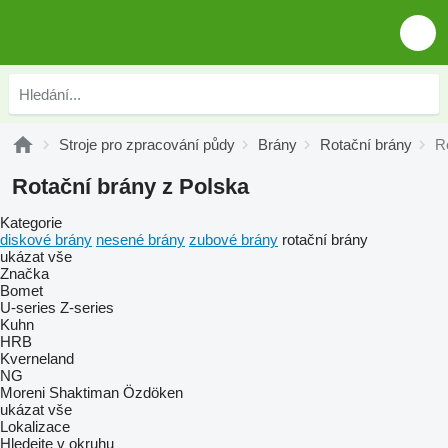
Stroje pro zpracování půdy
Brány
Rotační brány
R
Rotační brány z Polska
Kategorie
diskové brány
nesené brány
zubové brány
rotační brány
ukázat vše
Značka
Bomet
U-series
Z-series
Kuhn
HRB
Kverneland
NG
Moreni
Shaktiman
Özdöken
ukázat vše
Lokalizace
Hledejte v okruhu