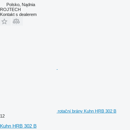
Polsko, Nądnia
ROJTECH
Kontakt s dealerem
rotační brány Kuhn HRB 302 B
12
Kuhn HRB 302 B