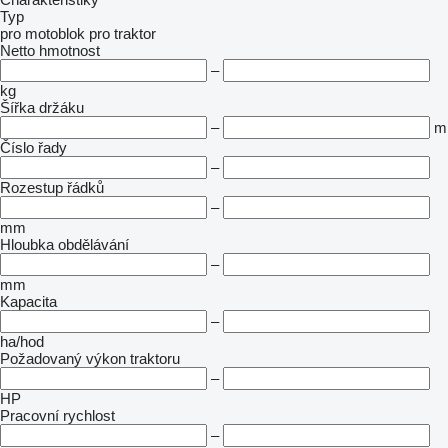
Typ
pro motoblok
pro traktor
Netto hmotnost
–
kg
Šířka držáku
–
m
Číslo řady
–
Rozestup řádků
–
mm
Hloubka obdělávání
–
mm
Kapacita
–
ha/hod
Požadovaný výkon traktoru
–
HP
Pracovní rychlost
–