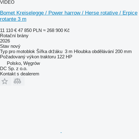
VIDEO
Bomet Kreiselegge / Power harrow / Herse rotative / Erpice
rotante 3 m
11 110 €
47 850 PLN
≈ 268 900 Kč
Rotační brány
2026
Stav
nový
Typ
pro motoblok
Šířka držáku
3 m
Hloubka obdělávání
200 mm
Požadovaný výkon traktoru
122 HP
Polsko, Węgrów
DC Sp. z o.o.
Kontakt s dealerem