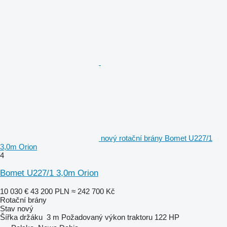
nový rotační brány Bomet U227/1
3,0m Orion
4
Bomet U227/1 3,0m Orion
10 030 €
43 200 PLN
≈ 242 700 Kč
Rotační brány
Stav
nový
Šířka držáku
3 m
Požadovaný výkon traktoru
122 HP