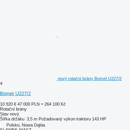
nový rotační brány Bomet U227/2
4
Bomet U227/2
10 920 €
47 000 PLN
≈ 264 100 Kč
Rotační brány
Stav
nový
Šířka držáku
3,5 m
Požadovaný výkon traktoru
143 HP
Polsko, Nowa Dąbia
SLAWEK-MASZ