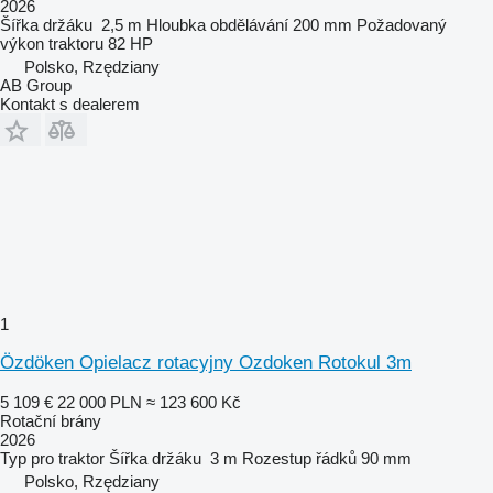
2026
Šířka držáku
2,5 m
Hloubka obdělávání
200 mm
Požadovaný
výkon traktoru
82 HP
Polsko, Rzędziany
AB Group
Kontakt s dealerem
1
Özdöken Opielacz rotacyjny Ozdoken Rotokul 3m
5 109 €
22 000 PLN
≈ 123 600 Kč
Rotační brány
2026
Typ
pro traktor
Šířka držáku
3 m
Rozestup řádků
90 mm
Polsko, Rzędziany