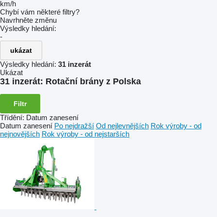
km/h
Chybí vám některé filtry?
Navrhněte změnu
Výsledky hledání:
-
ukázat
Výsledky hledání:
31 inzerát
Ukázat
31 inzerát:
Rotační brány z Polska
Filtr
Třídění
:
Datum zanesení
Datum zanesení
Po nejdražší
Od nejlevnějších
Rok výroby - od
nejnovějších
Rok výroby - od nejstarších