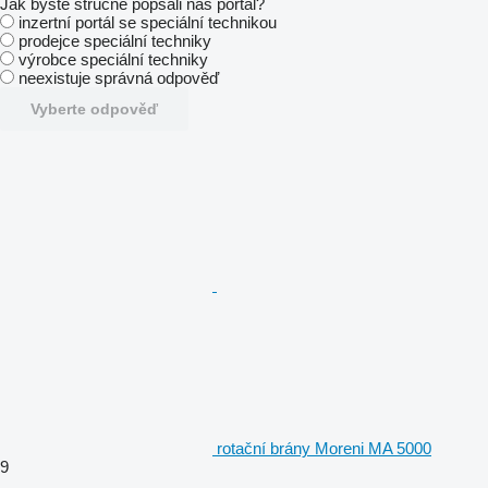
Jak byste stručně popsali náš portál?
inzertní portál se speciální technikou
prodejce speciální techniky
výrobce speciální techniky
neexistuje správná odpověď
Vyberte odpověď
rotační brány Moreni MA 5000
9