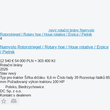
nový rotační brány Namyslo
Rotorstriegel / Rotary hoe / Houe rotative / Erpice / Pielnik
4
Namyslo Rotorstriegel / Rotary hoe / Houe rotative / Erpice
/ Pielnik
12 540 €
54 000 PLN
≈ 303 400 Kč
Rotační brány
2026
Stav
nový
Typ
pro traktor
Šířka držáku
6,6 m
Číslo řady
39
Rozestup řádků
85
mm
Požadovaný výkon traktoru
100 HP
Polsko, Biedrzychowice
DC Sp. z o.o.
Kontakt s dealerem