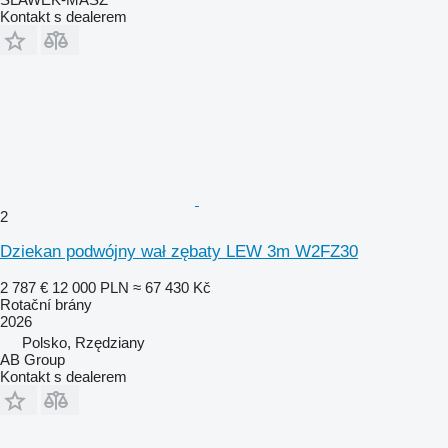
Kontakt s dealerem
2
Dziekan podwójny wał zębaty LEW 3m W2FZ30
2 787 €
12 000 PLN
≈ 67 430 Kč
Rotační brány
2026
Polsko, Rzędziany
AB Group
Kontakt s dealerem