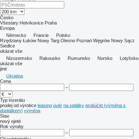
Česko
Všestary
Helvíkovice
Praha
Evropa
Německo
Francie
Polsko
Rzędziany
Łuków
Nowy Targ
Olesno
Poznań
Węgrów
Nowy Sącz
Siedlce
ukázat vše
Nizozemsko
Rakousko
Rumunsko
Norsko
Lotyšsko
ukázat vše
jiné
Ukrajina
Cena
–
Typ inzerátu
prodej
od výrobce
leasing
úvěr
na splátky
protiúčet (výměna s
doplatkem)
výměna
Stav
nový
ojeté
Rok výroby
–
Charakteristiky