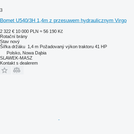
3
Bomet U540/3H 1,4m z przesuwem hydraulicznym Virgo
2 322 €
10 000 PLN
≈ 56 190 Kč
Rotační brány
Stav
nový
Šířka držáku
1,4 m
Požadovaný výkon traktoru
41 HP
Polsko, Nowa Dąbia
SLAWEK-MASZ
Kontakt s dealerem