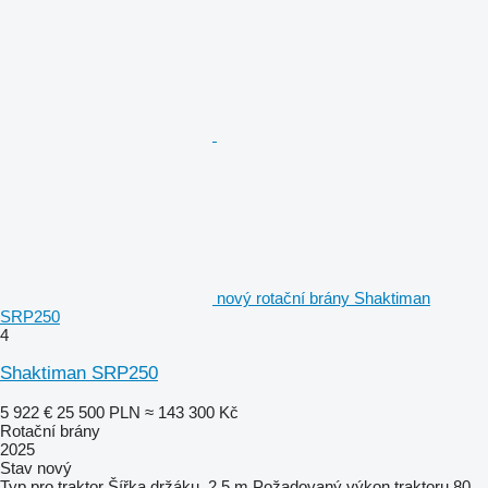
nový rotační brány Shaktiman
SRP250
4
Shaktiman SRP250
5 922 €
25 500 PLN
≈ 143 300 Kč
Rotační brány
2025
Stav
nový
Typ
pro traktor
Šířka držáku
2,5 m
Požadovaný výkon traktoru
80