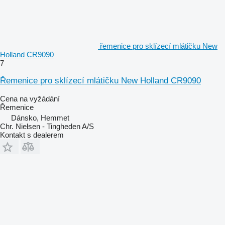
řemenice pro sklízecí mlátičku New
Holland CR9090
7
Řemenice pro sklízecí mlátičku New Holland CR9090
Cena na vyžádání
Řemenice
Dánsko, Hemmet
Chr. Nielsen - Tingheden A/S
Kontakt s dealerem