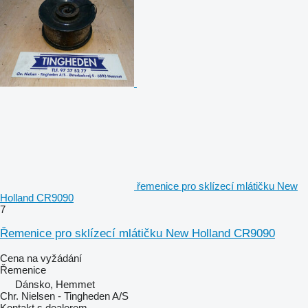
řemenice pro sklízecí mlátičku New
Holland CR9090
7
Řemenice pro sklízecí mlátičku New Holland CR9090
Cena na vyžádání
Řemenice
Dánsko, Hemmet
Chr. Nielsen - Tingheden A/S
Kontakt s dealerem