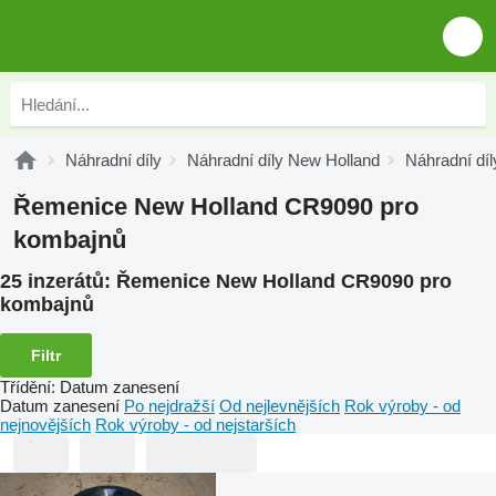
Náhradní díly
Náhradní díly New Holland
Náhradní dí
Řemenice New Holland CR9090 pro
kombajnů
25 inzerátů:
Řemenice New Holland CR9090 pro
kombajnů
Filtr
Třídění
:
Datum zanesení
Datum zanesení
Po nejdražší
Od nejlevnějších
Rok výroby - od
nejnovějších
Rok výroby - od nejstarších