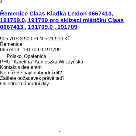
4
Řemenice Claas Kladka Lexion 0667413,
191709.0, 191709 pro sklízecí mlátičku Claas
0667413 , 191709.0 , 191709
905,70 €
3 900 PLN
≈ 21 910 Kč
Řemenice
0667413 , 191709.0 191709
Polsko, Opalenica
PHU "Karetina" Agnieszka Wilczyńska
Kontakt s dealerem
Nemůžete najít náhradní díl?
Zašlete požadavek právě teď!
Objednat náhradní díly