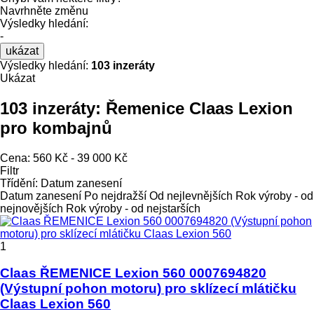
Navrhněte změnu
Výsledky hledání:
-
ukázat
Výsledky hledání:
103 inzeráty
Ukázat
103 inzeráty:
Řemenice Claas Lexion
pro kombajnů
Cena:
560 Kč - 39 000 Kč
Filtr
Třídění
:
Datum zanesení
Datum zanesení
Po nejdražší
Od nejlevnějších
Rok výroby - od
nejnovějších
Rok výroby - od nejstarších
1
Claas ŘEMENICE Lexion 560 0007694820
(Výstupní pohon motoru) pro sklízecí mlátičku
Claas Lexion 560