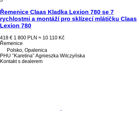
Řemenice Claas Kladka Lexion 780 se 7
rychlostmi a montáží pro sklízecí mlátičku Claas
Lexion 780
418 €
1 800 PLN
≈ 10 110 Kč
Řemenice
Polsko, Opalenica
PHU "Karetina" Agnieszka Wilczyńska
Kontakt s dealerem