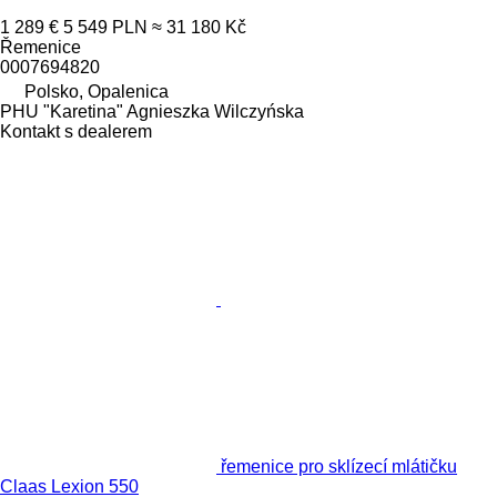
1 289 €
5 549 PLN
≈ 31 180 Kč
Řemenice
0007694820
Polsko, Opalenica
PHU "Karetina" Agnieszka Wilczyńska
Kontakt s dealerem
řemenice pro sklízecí mlátičku
Claas Lexion 550