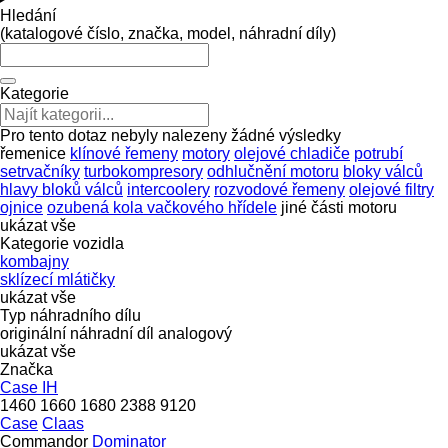
Hledání
(katalogové číslo, značka, model, náhradní díly)
Kategorie
Pro tento dotaz nebyly nalezeny žádné výsledky
řemenice
klínové řemeny
motory
olejové chladiče
potrubí
setrvačníky
turbokompresory
odhlučnění motoru
bloky válců
hlavy bloků válců
intercoolery
rozvodové řemeny
olejové filtry
ojnice
ozubená kola vačkového hřídele
jiné části motoru
ukázat vše
Kategorie vozidla
kombajny
sklízecí mlátičky
ukázat vše
Typ náhradního dílu
originální náhradní díl
analogový
ukázat vše
Značka
Case IH
1460
1660
1680
2388
9120
Case
Claas
Commandor
Dominator