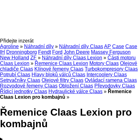
Přidejte inzerát
Agroline
»
Náhradní díly
»
Náhradní díly Claas
AP
Case
Case
IH
Dronningborg
Fendt
Ford
John Deere
Massey Ferguson
New Holland
ZF
»
Náhradní díly Claas Lexion
»
Části motoru
Claas Lexion
»
Řemenice Claas Lexion
Motory Claas
Olejové
chladiče Claas
Klínové řemeny Claas
Turbokompresory Claas
Potrubí Claas
Hlavy bloků válců Claas
Intercoolery Claas
Setrvačníky Claas
Olejové filtry Claas
Ovládací ramena Claas
Rozvodové řemeny Claas
Obložení Claas
Převodovky Claas
Řídicí jednotky Claas
Hydraulické válce Claas
»
Řemenice
Claas Lexion pro kombajnů
»
Řemenice Claas Lexion pro
kombajnů