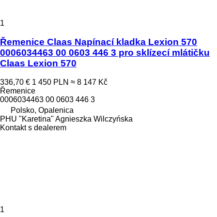
1
Řemenice Claas Napínací kladka Lexion 570
0006034463 00 0603 446 3 pro sklízecí mlátičku
Claas Lexion 570
336,70 €
1 450 PLN
≈ 8 147 Kč
Řemenice
0006034463 00 0603 446 3
Polsko, Opalenica
PHU "Karetina" Agnieszka Wilczyńska
Kontakt s dealerem
1