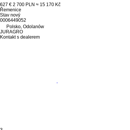
627 €
2 700 PLN
≈ 15 170 Kč
Řemenice
Stav
nový
0006449052
Polsko, Odolanów
JURAGRO
Kontakt s dealerem
3