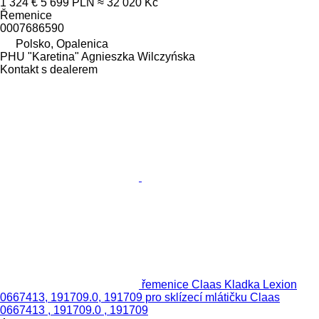
1 324 €
5 699 PLN
≈ 32 020 Kč
Řemenice
0007686590
Polsko, Opalenica
PHU "Karetina" Agnieszka Wilczyńska
Kontakt s dealerem
řemenice Claas Kladka Lexion
0667413, 191709.0, 191709 pro sklízecí mlátičku Claas
0667413 , 191709.0 , 191709