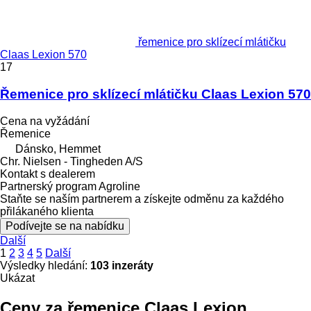
řemenice pro sklízecí mlátičku
Claas Lexion 570
17
Řemenice pro sklízecí mlátičku Claas Lexion 570
Cena na vyžádání
Řemenice
Dánsko, Hemmet
Chr. Nielsen - Tingheden A/S
Kontakt s dealerem
Partnerský program Agroline
Staňte se naším partnerem a získejte odměnu za každého
přilákaného klienta
Podívejte se na nabídku
Další
1
2
3
4
5
Další
Výsledky hledání:
103 inzeráty
Ukázat
Ceny za řemenice Claas Lexion