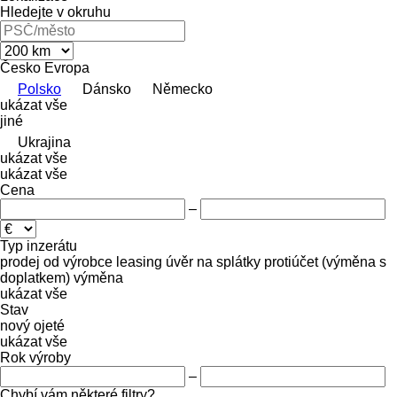
Hledejte v okruhu
Česko
Evropa
Polsko
Dánsko
Německo
ukázat vše
jiné
Ukrajina
ukázat vše
ukázat vše
Cena
–
Typ inzerátu
prodej
od výrobce
leasing
úvěr
na splátky
protiúčet (výměna s
doplatkem)
výměna
ukázat vše
Stav
nový
ojeté
ukázat vše
Rok výroby
–
Chybí vám některé filtry?