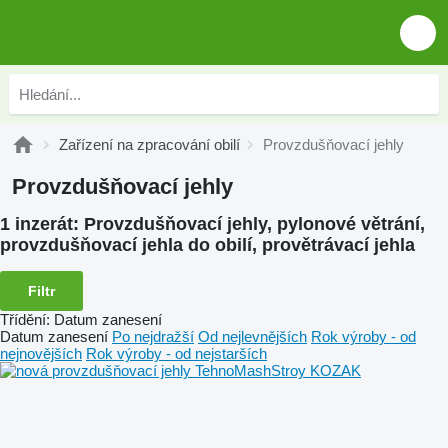
Zařízení na zpracování obilí
Provzdušňovací jehly
Provzdušňovací jehly
1 inzerát:
Provzdušňovací jehly, pylonové větrání,
provzdušňovací jehla do obilí, provětrávací jehla
Filtr
Třídění
:
Datum zanesení
Datum zanesení
Po nejdražší
Od nejlevnějších
Rok výroby - od
nejnovějších
Rok výroby - od nejstarších