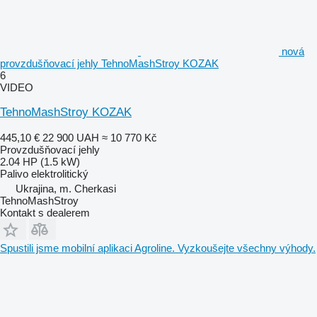
nová
provzdušňovací jehly TehnoMashStroy KOZAK
6
VIDEO
TehnoMashStroy KOZAK
445,10 €
22 900 UAH
≈ 10 770 Kč
Provzdušňovací jehly
2.04 HP (1.5 kW)
Palivo
elektrolitický
Ukrajina, m. Cherkasi
TehnoMashStroy
Kontakt s dealerem
Spustili jsme mobilní aplikaci Agroline. Vyzkoušejte všechny výhody.