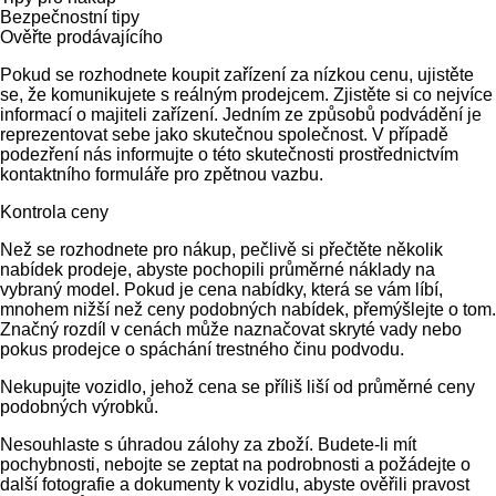
Bezpečnostní tipy
Ověřte prodávajícího
Pokud se rozhodnete koupit zařízení za nízkou cenu, ujistěte
se, že komunikujete s reálným prodejcem. Zjistěte si co nejvíce
informací o majiteli zařízení. Jedním ze způsobů podvádění je
reprezentovat sebe jako skutečnou společnost. V případě
podezření nás informujte o této skutečnosti prostřednictvím
kontaktního formuláře pro zpětnou vazbu.
Kontrola ceny
Než se rozhodnete pro nákup, pečlivě si přečtěte několik
nabídek prodeje, abyste pochopili průměrné náklady na
vybraný model. Pokud je cena nabídky, která se vám líbí,
mnohem nižší než ceny podobných nabídek, přemýšlejte o tom.
Značný rozdíl v cenách může naznačovat skryté vady nebo
pokus prodejce o spáchání trestného činu podvodu.
Nekupujte vozidlo, jehož cena se příliš liší od průměrné ceny
podobných výrobků.
Nesouhlaste s úhradou zálohy za zboží. Budete-li mít
pochybnosti, nebojte se zeptat na podrobnosti a požádejte o
další fotografie a dokumenty k vozidlu, abyste ověřili pravost