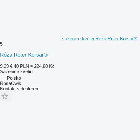
sazenice květin Róża Roter Korsar®
5
Róża Roter Korsar®
9,29 €
40 PLN
≈ 224,80 Kč
Sazenice květin
Polsko
RosaĆwik
Kontakt s dealerem