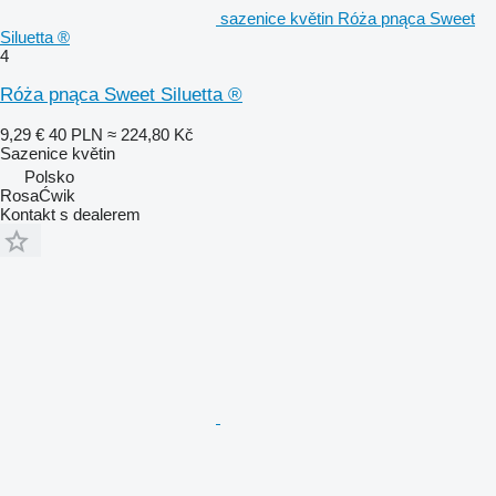
sazenice květin Róża pnąca Sweet
Siluetta ®
4
Róża pnąca Sweet Siluetta ®
9,29 €
40 PLN
≈ 224,80 Kč
Sazenice květin
Polsko
RosaĆwik
Kontakt s dealerem