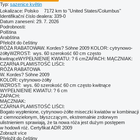
Typ:
sazenice květin
Lokalizace:
Polsko
7172 km to "United States/Columbus"
Identifikační číslo dealera:
339-0
Datum zanesení:
29. 7. 2026
Podrobnosti:
Polština
Arabština
Přeložit do češtiny
RÓŻA RABATOWAW. Kordes? Söhne 2009 KOLOR: cytrynowo-
żółtyWZROST: wys. 60 szerokość 60 cm często
kwitnąceWYPEŁNIENIE KWIATU: ? 6 cmZAPACH: MĄCZNIAK:
CZARNA PLAMISTOŚĆ LIŚCI:
RÓŻA RABATOWA
W. Kordes? Söhne 2009
KOLOR: cytrynowo-żółty
WZROST: wys. 60 szerokość 60 cm często kwitnące
WYPEŁNIENIE KWIATU: ? 6 cm
ZAPACH:
MĄCZNIAK:
CZARNA PLAMISTOŚĆ LIŚCI:
Bogato wypłenione, cytrynowo-żółte miseczki kwiatów w kombinacji
z ciemnozielonym, błyszczącym, ekstremalnie zrdorwym
ulistnieniem sprawiają, że ta nowa róża jest dużym postępem
w hodowli róż. Certyfikat ADR 2009
Zobrazit více
Přeložit do češtiny