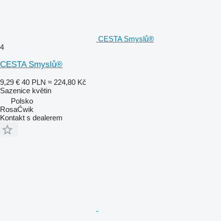
CESTA Smyslů®
4
CESTA Smyslů®
9,29 €
40 PLN
≈ 224,80 Kč
Sazenice květin
Polsko
RosaĆwik
Kontakt s dealerem