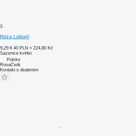
3
Róża Lolita®
9,29 €
40 PLN
≈ 224,80 Kč
Sazenice květin
Polsko
RosaĆwik
Kontakt s dealerem