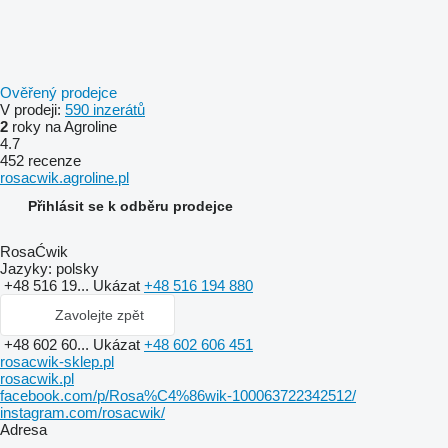
Ověřený prodejce
V prodeji:
590 inzerátů
2
roky na Agroline
4.7
452 recenze
rosacwik.agroline.pl
Přihlásit se k odběru prodejce
RosaĆwik
Jazyky:
polsky
+48 516 19...
Ukázat
+48 516 194 880
Zavolejte zpět
+48 602 60...
Ukázat
+48 602 606 451
rosacwik-sklep.pl
rosacwik.pl
facebook.com/p/Rosa%C4%86wik-100063722342512/
instagram.com/rosacwik/
Adresa