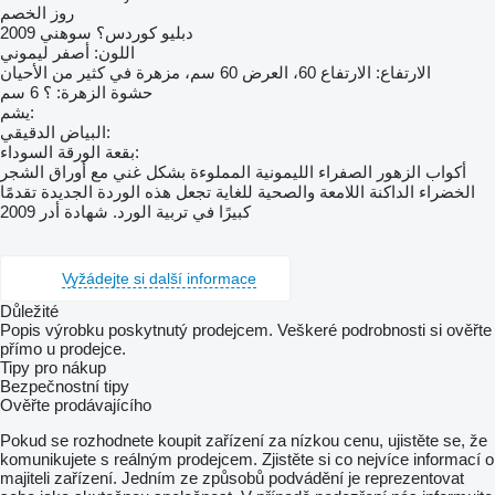
روز الخصم
دبليو كوردس؟ سوهني 2009
اللون: أصفر ليموني
الارتفاع: الارتفاع 60، العرض 60 سم، مزهرة في كثير من الأحيان
حشوة الزهرة: ؟ 6 سم
يشم:
البياض الدقيقي:
بقعة الورقة السوداء:
أكواب الزهور الصفراء الليمونية المملوءة بشكل غني مع أوراق الشجر
الخضراء الداكنة اللامعة والصحية للغاية تجعل هذه الوردة الجديدة تقدمًا
كبيرًا في تربية الورد. شهادة أدر 2009
Vyžádejte si další informace
Důležité
Popis výrobku poskytnutý prodejcem. Veškeré podrobnosti si ověřte
přímo u prodejce.
Tipy pro nákup
Bezpečnostní tipy
Ověřte prodávajícího
Pokud se rozhodnete koupit zařízení za nízkou cenu, ujistěte se, že
komunikujete s reálným prodejcem. Zjistěte si co nejvíce informací o
majiteli zařízení. Jedním ze způsobů podvádění je reprezentovat