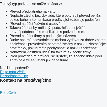
Takový typ podvodu se může skládat z:
Převod předplatného na kartu
Neplaťte zálohu bez dokladů, které potvrzují převod peněz,
pokud během komunikace prodávající vzbuzuje podezření.
Převod na účet "důvěrné osoby"
Taková žádost by měla být podezřelá, s největší
pravděpodobností komunikujete s podvodníkem.
Převod na účet firmy s podobným názvem
Buďte opatrní, podvodníci se mohou vydávat za dobře známé
společnosti provedením nepatrné změny v názvu. Nezasílejte
prostředky, pokud máte pochybnosti o názvu společnosti.
Nahrazení vlastních údajů na faktuře skutečné firmy
Před provedením převodu se ujistěte, že zadané údaje jsou
správné a že se vztahují k dané firmě.
Našli jste podvod?
Dejte nám vědět
Bezpečnostní tipy
Kontakt na prodávajícího
RosaĆwik