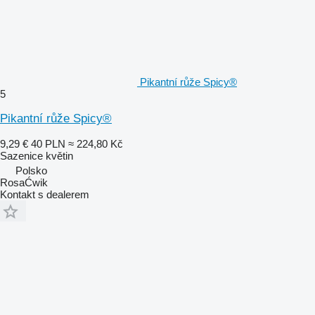
Pikantní růže Spicy®
5
Pikantní růže Spicy®
9,29 €
40 PLN
≈ 224,80 Kč
Sazenice květin
Polsko
RosaĆwik
Kontakt s dealerem