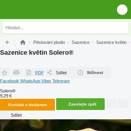
Pěstování plodin
Sazenice
Sazenice květin
Sazenice květin Solero®
PDF
Sdílet
Stížnost
Facebook
WhatsApp
Viber
Telegram
Solero®
9,29 €
Zavolejte zpět
Kontakt s dealerem
Sdílet