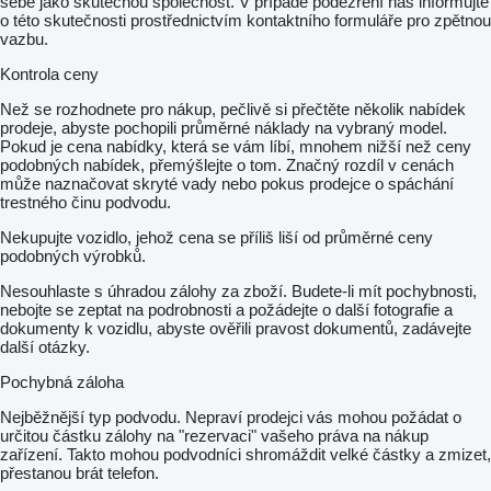
sebe jako skutečnou společnost. V případě podezření nás informujte
o této skutečnosti prostřednictvím kontaktního formuláře pro zpětnou
vazbu.
Kontrola ceny
Než se rozhodnete pro nákup, pečlivě si přečtěte několik nabídek
prodeje, abyste pochopili průměrné náklady na vybraný model.
Pokud je cena nabídky, která se vám líbí, mnohem nižší než ceny
podobných nabídek, přemýšlejte o tom. Značný rozdíl v cenách
může naznačovat skryté vady nebo pokus prodejce o spáchání
trestného činu podvodu.
Nekupujte vozidlo, jehož cena se příliš liší od průměrné ceny
podobných výrobků.
Nesouhlaste s úhradou zálohy za zboží. Budete-li mít pochybnosti,
nebojte se zeptat na podrobnosti a požádejte o další fotografie a
dokumenty k vozidlu, abyste ověřili pravost dokumentů, zadávejte
další otázky.
Pochybná záloha
Nejběžnější typ podvodu. Nepraví prodejci vás mohou požádat o
určitou částku zálohy na "rezervaci" vašeho práva na nákup
zařízení. Takto mohou podvodníci shromáždit velké částky a zmizet,
přestanou brát telefon.