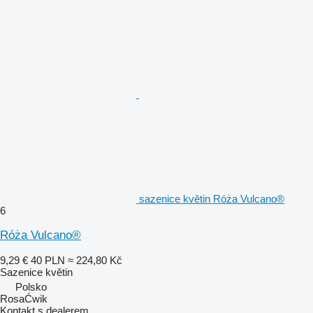
sazenice květin Róża Vulcano®
6
Róża Vulcano®
9,29 €
40 PLN
≈ 224,80 Kč
Sazenice květin
Polsko
RosaĆwik
Kontakt s dealerem