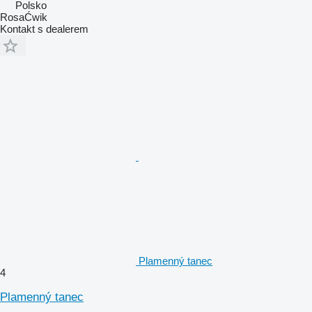
Polsko
RosaĆwik
Kontakt s dealerem
Plamenný tanec
4
Plamenný tanec