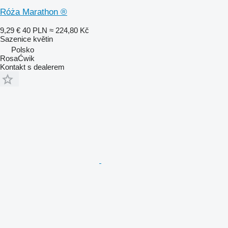
Róża Marathon ®
9,29 €
40 PLN
≈ 224,80 Kč
Sazenice květin
Polsko
RosaĆwik
Kontakt s dealerem