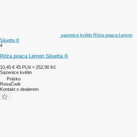
sazenice květin Róża pnąca Lemon
Siluetta ®
4
Róża pnąca Lemon Siluetta ®
10,45 €
45 PLN
≈ 252,90 Kč
Sazenice květin
Polsko
RosaĆwik
Kontakt s dealerem