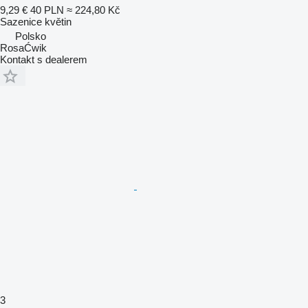
9,29 €
40 PLN
≈ 224,80 Kč
Sazenice květin
Polsko
RosaĆwik
Kontakt s dealerem
3