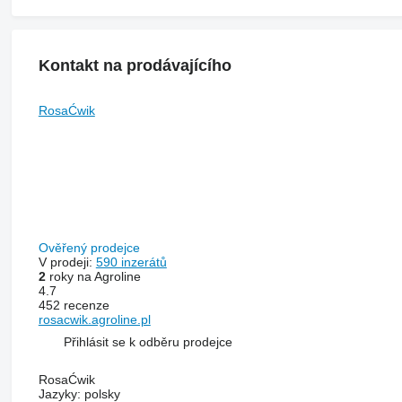
Kontakt na prodávajícího
RosaĆwik
Ověřený prodejce
V prodeji:
590 inzerátů
2
roky na Agroline
4.7
452 recenze
rosacwik.agroline.pl
Přihlásit se k odběru prodejce
RosaĆwik
Jazyky:
polsky