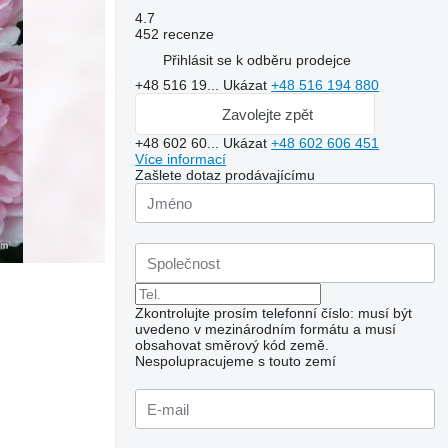
4.7
452 recenze
Přihlásit se k odběru prodejce
+48 516 19...
Ukázat
+48 516 194 880
Zavolejte zpět
+48 602 60...
Ukázat
+48 602 606 451
Více informací
Zašlete dotaz prodávajícímu
Zkontrolujte prosím telefonní číslo: musí být
uvedeno v mezinárodním formátu a musí
obsahovat směrový kód země.
Nespolupracujeme s touto zemí