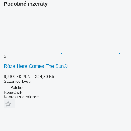
Podobné inzeráty
5
Róża Here Comes The Sun®
9,29 €
40 PLN
≈ 224,80 Kč
Sazenice květin
Polsko
RosaĆwik
Kontakt s dealerem