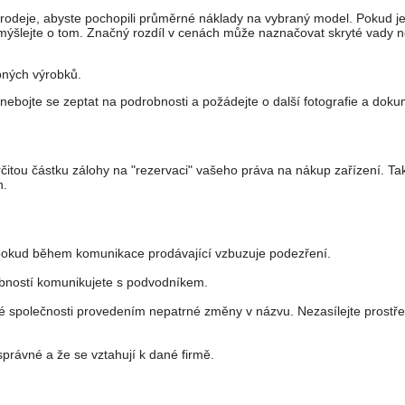
prodeje, abyste pochopili průměrné náklady na vybraný model. Pokud j
mýšlejte o tom. Značný rozdíl v cenách může naznačovat skryté vady 
bných výrobků.
nebojte se zeptat na podrobnosti a požádejte o další fotografie a doku
čitou částku zálohy na "rezervaci" vašeho práva na nákup zařízení. T
n.
, pokud během komunikace prodávající vzbuzuje podezření.
obností komunikujete s podvodníkem.
 společnosti provedením nepatrné změny v názvu. Nezasílejte prostř
právné a že se vztahují k dané firmě.