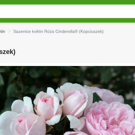
tin
Sazenice květin Róża Cinderella® (Kopciuszek)
szek)