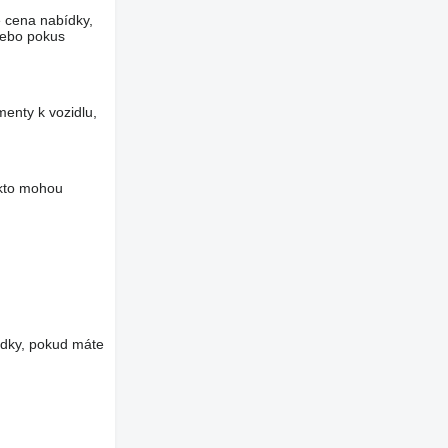
e cena nabídky,
nebo pokus
menty k vozidlu,
akto mohou
edky, pokud máte