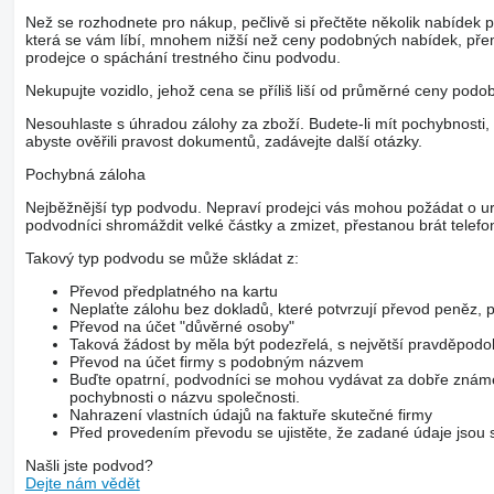
Než se rozhodnete pro nákup, pečlivě si přečtěte několik nabídek 
která se vám líbí, mnohem nižší než ceny podobných nabídek, pře
prodejce o spáchání trestného činu podvodu.
Nekupujte vozidlo, jehož cena se příliš liší od průměrné ceny podo
Nesouhlaste s úhradou zálohy za zboží. Budete-li mít pochybnosti, 
abyste ověřili pravost dokumentů, zadávejte další otázky.
Pochybná záloha
Nejběžnější typ podvodu. Nepraví prodejci vás mohou požádat o ur
podvodníci shromáždit velké částky a zmizet, přestanou brát telefo
Takový typ podvodu se může skládat z:
Převod předplatného na kartu
Neplaťte zálohu bez dokladů, které potvrzují převod peněz
Převod na účet "důvěrné osoby"
Taková žádost by měla být podezřelá, s největší pravděpod
Převod na účet firmy s podobným názvem
Buďte opatrní, podvodníci se mohou vydávat za dobře známé
pochybnosti o názvu společnosti.
Nahrazení vlastních údajů na faktuře skutečné firmy
Před provedením převodu se ujistěte, že zadané údaje jsou s
Našli jste podvod?
Dejte nám vědět