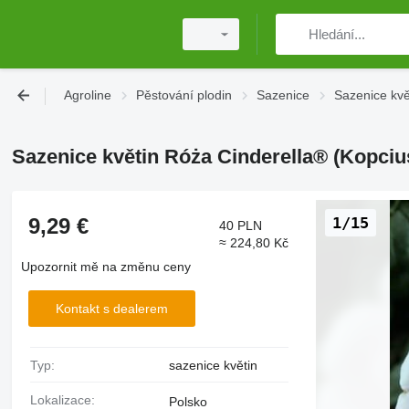
Agroline
Pěstování plodin
Sazenice
Sazenice kvě
Sazenice květin Róża Cinderella® (Kopciu
9,29 €
1/15
40 PLN
≈ 224,80 Kč
Upozornit mě na změnu ceny
Kontakt s dealerem
Typ:
sazenice květin
Lokalizace:
Polsko