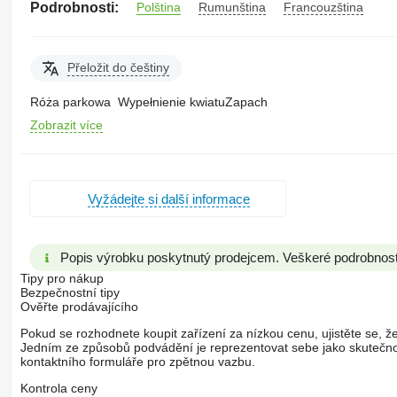
Podrobnosti:
Polština
Rumunština
Francouzština
Přeložit do češtiny
Róża parkowa Wypełnienie kwiatuZapach
Zobrazit více
Vyžádejte si další informace
Popis výrobku poskytnutý prodejcem. Veškeré podrobnosti 
Tipy pro nákup
Bezpečnostní tipy
Ověřte prodávajícího
Pokud se rozhodnete koupit zařízení za nízkou cenu, ujistěte se, že
Jedním ze způsobů podvádění je reprezentovat sebe jako skutečnou
kontaktního formuláře pro zpětnou vazbu.
Kontrola ceny