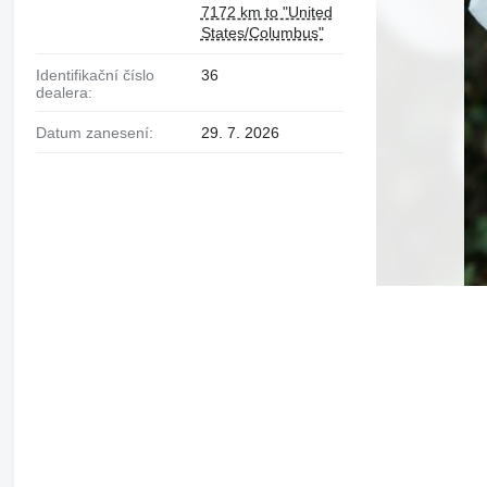
7172 km to "United
States/Columbus"
Identifikační číslo
36
dealera:
Datum zanesení:
29. 7. 2026