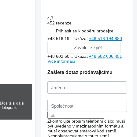
4.7
452 recenze
Přihlásit se k odběru prodejce
+48 516 19...
Ukázat
+48 516 194 880
Zavolejte zpět
+48 602 60...
Ukázat
+48 602 606 451
Více informací
Zašlete dotaz prodávajícímu
ádejte si další
fotografie
Zkontrolujte prosím telefonní číslo: musí
být uvedeno v mezinárodním formátu a
musí obsahovat směrový kód země.
Nespolupracujeme s touto zemí