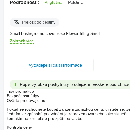
Podrobnosti:
Angličtina
Polština
Přeložit do češtiny
Small bush/ground cover rose Flower filling Smell
Zobrazit více
Vyžádejte si další informace
Popis výrobku poskytnutý prodejcem. Veškeré podrobnosti 
Tipy pro nákup
Bezpečnostní tipy
Ověřte prodávajícího
Pokud se rozhodnete koupit zařízení za nízkou cenu, ujistěte se, že
Jedním ze způsobů podvádění je reprezentovat sebe jako skutečnou
kontaktního formuláře pro zpětnou vazbu.
Kontrola ceny