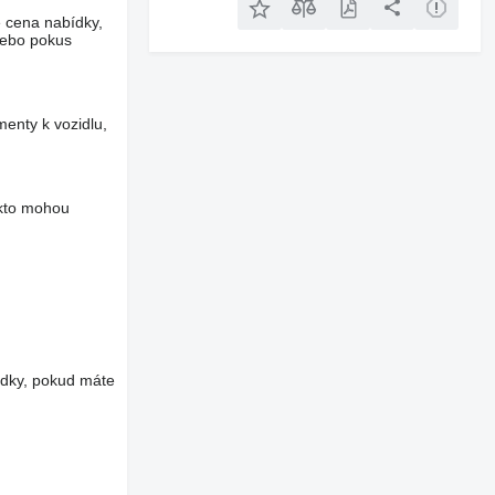
e cena nabídky,
nebo pokus
menty k vozidlu,
akto mohou
edky, pokud máte