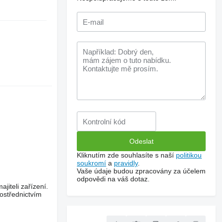
Kliknutím zde souhlasíte s naší
politikou
soukromí
a
pravidly
.
Vaše údaje budou zpracovány za účelem
odpovědi na váš dotaz.
jiteli zařízení.
ostřednictvím