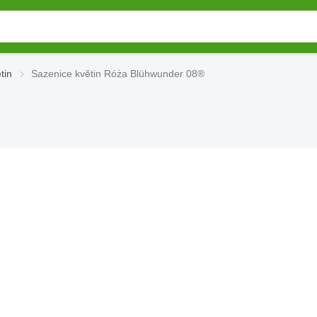
tin
Sazenice květin Róża Blühwunder 08®