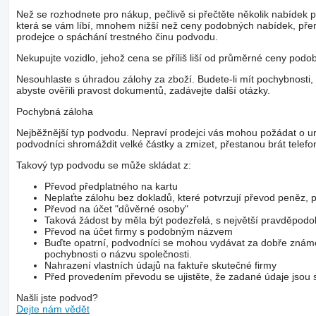
Než se rozhodnete pro nákup, pečlivě si přečtěte několik nabídek 
která se vám líbí, mnohem nižší než ceny podobných nabídek, pře
prodejce o spáchání trestného činu podvodu.
Nekupujte vozidlo, jehož cena se příliš liší od průměrné ceny podo
Nesouhlaste s úhradou zálohy za zboží. Budete-li mít pochybnosti, 
abyste ověřili pravost dokumentů, zadávejte další otázky.
Pochybná záloha
Nejběžnější typ podvodu. Nepraví prodejci vás mohou požádat o ur
podvodníci shromáždit velké částky a zmizet, přestanou brát telefo
Takový typ podvodu se může skládat z:
Převod předplatného na kartu
Neplaťte zálohu bez dokladů, které potvrzují převod peněz
Převod na účet "důvěrné osoby"
Taková žádost by měla být podezřelá, s největší pravděpod
Převod na účet firmy s podobným názvem
Buďte opatrní, podvodníci se mohou vydávat za dobře známé
pochybnosti o názvu společnosti.
Nahrazení vlastních údajů na faktuře skutečné firmy
Před provedením převodu se ujistěte, že zadané údaje jsou s
Našli jste podvod?
Dejte nám vědět