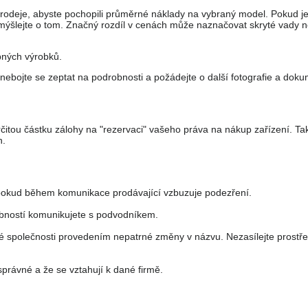
prodeje, abyste pochopili průměrné náklady na vybraný model. Pokud j
mýšlejte o tom. Značný rozdíl v cenách může naznačovat skryté vady 
bných výrobků.
nebojte se zeptat na podrobnosti a požádejte o další fotografie a doku
čitou částku zálohy na "rezervaci" vašeho práva na nákup zařízení. T
n.
, pokud během komunikace prodávající vzbuzuje podezření.
obností komunikujete s podvodníkem.
 společnosti provedením nepatrné změny v názvu. Nezasílejte prostř
právné a že se vztahují k dané firmě.