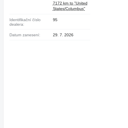
7172 km to "United
States/Columbus"
Identifikační číslo
95
dealera:
Datum zanesení:
29. 7. 2026