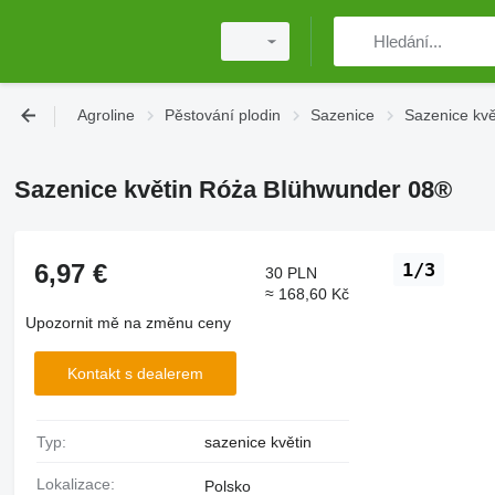
Agroline
Pěstování plodin
Sazenice
Sazenice kvě
Sazenice květin Róża Blühwunder 08®
6,97 €
1/3
30 PLN
≈ 168,60 Kč
Upozornit mě na změnu ceny
Kontakt s dealerem
Typ:
sazenice květin
Lokalizace:
Polsko