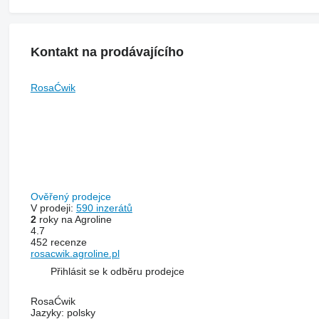
Kontakt na prodávajícího
RosaĆwik
Ověřený prodejce
V prodeji:
590 inzerátů
2
roky na Agroline
4.7
452 recenze
rosacwik.agroline.pl
Přihlásit se k odběru prodejce
RosaĆwik
Jazyky:
polsky