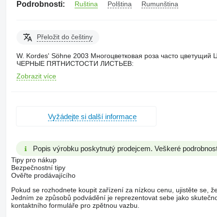
Podrobnosti:
Ruština
Polština
Rumunština
Přeložit do češtiny
W. Kordes' Söhne 2003 Многоцветковая роза часто цветущ
ЧЕРНЫЕ ПЯТНИСТОСТИ ЛИСТЬЕВ:
Zobrazit více
Vyžádejte si další informace
Popis výrobku poskytnutý prodejcem. Veškeré podrobnosti 
Tipy pro nákup
Bezpečnostní tipy
Ověřte prodávajícího
Pokud se rozhodnete koupit zařízení za nízkou cenu, ujistěte se, že
Jedním ze způsobů podvádění je reprezentovat sebe jako skutečnou
kontaktního formuláře pro zpětnou vazbu.