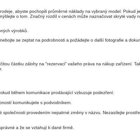
prodeje, abyste pochopili průměrné náklady na vybraný model. Pokud j
mýšlejte o tom. Značný rozdíl v cenách může naznačovat skryté vady 
bných výrobků.
nebojte se zeptat na podrobnosti a požádejte o další fotografie a doku
čitou částku zálohy na "rezervaci" vašeho práva na nákup zařízení. T
n.
, pokud během komunikace prodávající vzbuzuje podezření.
obností komunikujete s podvodníkem.
 společnosti provedením nepatrné změny v názvu. Nezasílejte prostř
právné a že se vztahují k dané firmě.