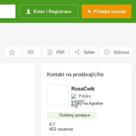
Enter / Registrace
Přidejte inzerát
PDF
Sdílet
Stížnost
Kontakt na prodávajícího
RosaĆwik
Polsko
2 roky na Agroline
Ověřený prodejce
4.7
452 recenze