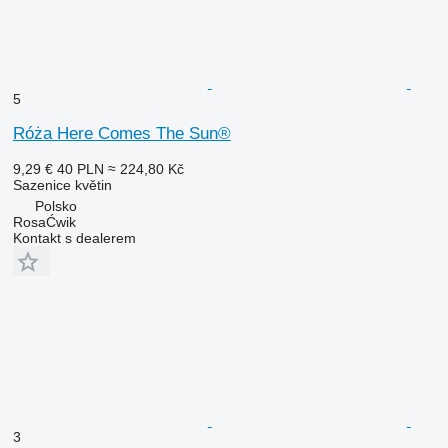
5
Róża Here Comes The Sun®
9,29 €
40 PLN
≈ 224,80 Kč
Sazenice květin
Polsko
RosaĆwik
Kontakt s dealerem
3