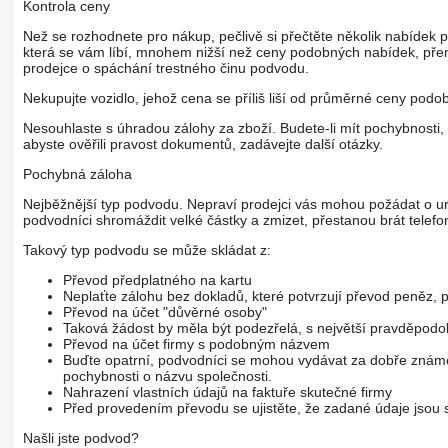
Kontrola ceny
Než se rozhodnete pro nákup, pečlivě si přečtěte několik nabídek 
která se vám líbí, mnohem nižší než ceny podobných nabídek, pře
prodejce o spáchání trestného činu podvodu.
Nekupujte vozidlo, jehož cena se příliš liší od průměrné ceny podo
Nesouhlaste s úhradou zálohy za zboží. Budete-li mít pochybnosti, 
abyste ověřili pravost dokumentů, zadávejte další otázky.
Pochybná záloha
Nejběžnější typ podvodu. Nepraví prodejci vás mohou požádat o ur
podvodníci shromáždit velké částky a zmizet, přestanou brát telefo
Takový typ podvodu se může skládat z:
Převod předplatného na kartu
Neplaťte zálohu bez dokladů, které potvrzují převod peněz
Převod na účet "důvěrné osoby"
Taková žádost by měla být podezřelá, s největší pravděpod
Převod na účet firmy s podobným názvem
Buďte opatrní, podvodníci se mohou vydávat za dobře známé
pochybnosti o názvu společnosti.
Nahrazení vlastních údajů na faktuře skutečné firmy
Před provedením převodu se ujistěte, že zadané údaje jsou s
Našli jste podvod?