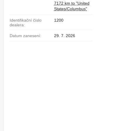
7172 km to "United
States/Columbus"
Identifikační číslo
1200
dealera:
Datum zanesení:
29. 7. 2026