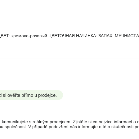
ий ЦВЕТ: кремово-розовый ЦВЕТОЧНАЯ НАЧИНКА: ЗАПАХ: МУЧНИСТ
si ověřte přímo u prodejce.
 komunikujete s reálným prodejcem. Zjistěte si co nejvíce informací o ma
 společnost. V případě podezření nás informujte o této skutečnosti pr