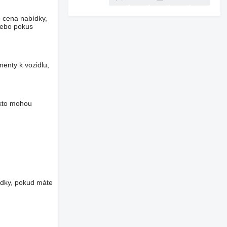
e cena nabídky,
nebo pokus
menty k vozidlu,
akto mohou
edky, pokud máte