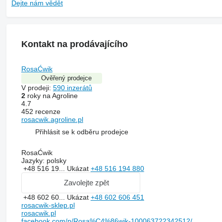
Dejte nám vědět
Kontakt na prodávajícího
RosaĆwik
Ověřený prodejce
V prodeji:
590 inzerátů
2
roky na Agroline
4.7
452 recenze
rosacwik.agroline.pl
Přihlásit se k odběru prodejce
RosaĆwik
Jazyky:
polsky
+48 516 19...
Ukázat
+48 516 194 880
Zavolejte zpět
+48 602 60...
Ukázat
+48 602 606 451
rosacwik-sklep.pl
rosacwik.pl
facebook.com/p/Rosa%C4%86wik-100063722342512/