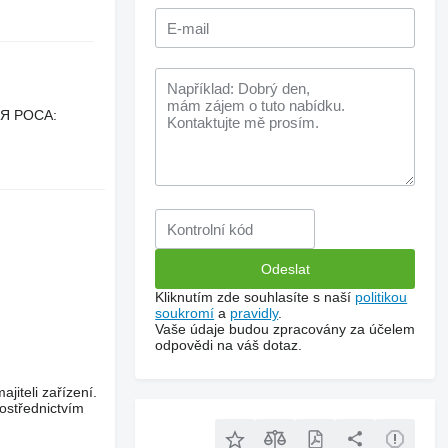
АЯ РОСА:
Kliknutím zde souhlasíte s naší
politikou
soukromí
a
pravidly
.
Vaše údaje budou zpracovány za účelem
odpovědi na váš dotaz.
jiteli zařízení.
ostřednictvím