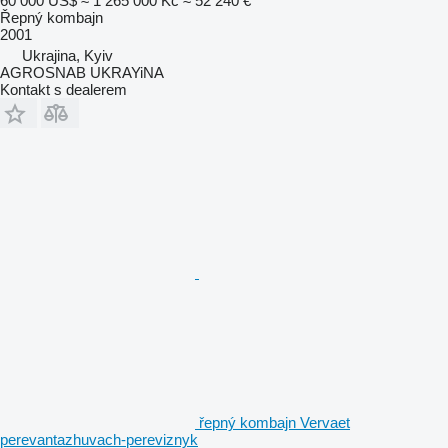
60 000 US$
≈ 1 265 000 Kč
≈ 52 240 €
Řepný kombajn
2001
Ukrajina, Kyiv
AGROSNAB UKRAYiNA
Kontakt s dealerem
řepný kombajn Vervaet
perevantazhuvach-pereviznyk