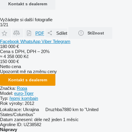
Kontakt s dealerem
Vyžádejte si další fotografie
1/21
PDF
Sdílet
Stížnost
Facebook
WhatsApp
Viber
Telegram
180 000 €
Cena s DPH, DPH – 20%
≈ 4 358 000 Kč
150 000 €
Netto cena
Upozornit mě na změnu ceny
Kontakt s dealerem
Značka:
Ropa
Model:
euro-Tiger
Typ:
řepný kombajn
Rok výroby:
2012
Lokalizace:
Ukrajina
Druzhba
7880 km to "United
States/Columbus"
Datum zanesení:
déle než jeden 1 měsíc
Agroline ID:
UZ38582
Nápravy