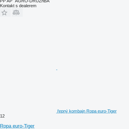
PP AP "AGRO-DRUZhBA"
Kontakt s dealerem
řepný kombajn Ropa euro-Tiger
12
Ropa euro-Tiger