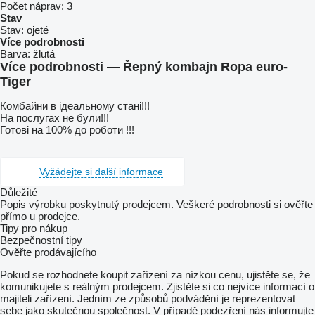
Počet náprav:
3
Stav
Stav:
ojeté
Více podrobnosti
Barva:
žlutá
Více podrobnosti — Řepný kombajn Ropa euro-
Tiger
Комбайни в ідеальному стані!!!
На послугах не були!!!
Готові на 100% до роботи !!!
Vyžádejte si další informace
Důležité
Popis výrobku poskytnutý prodejcem. Veškeré podrobnosti si ověřte
přímo u prodejce.
Tipy pro nákup
Bezpečnostní tipy
Ověřte prodávajícího
Pokud se rozhodnete koupit zařízení za nízkou cenu, ujistěte se, že
komunikujete s reálným prodejcem. Zjistěte si co nejvíce informací o
majiteli zařízení. Jedním ze způsobů podvádění je reprezentovat
sebe jako skutečnou společnost. V případě podezření nás informujte