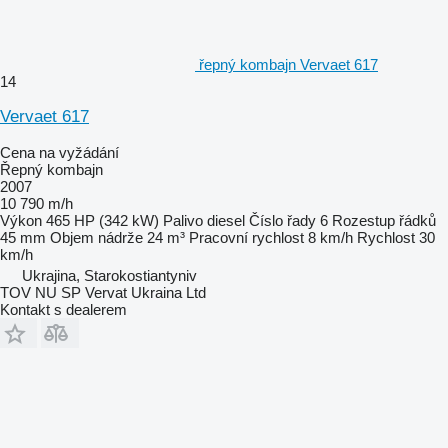
řepný kombajn Vervaet 617
14
Vervaet 617
Cena na vyžádání
Řepný kombajn
2007
10 790 m/h
Výkon
465 HP (342 kW)
Palivo
diesel
Číslo řady
6
Rozestup řádků
45 mm
Objem nádrže
24 m³
Pracovní rychlost
8 km/h
Rychlost
30
km/h
Ukrajina, Starokostiantyniv
TOV NU SP Vervat Ukraina Ltd
Kontakt s dealerem