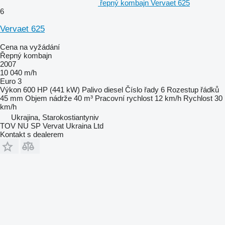
řepný kombajn Vervaet 625
6
Vervaet 625
Cena na vyžádání
Řepný kombajn
2007
10 040 m/h
Euro 3
Výkon
600 HP (441 kW)
Palivo
diesel
Číslo řady
6
Rozestup řádků
45 mm
Objem nádrže
40 m³
Pracovní rychlost
12 km/h
Rychlost
30
km/h
Ukrajina, Starokostiantyniv
TOV NU SP Vervat Ukraina Ltd
Kontakt s dealerem