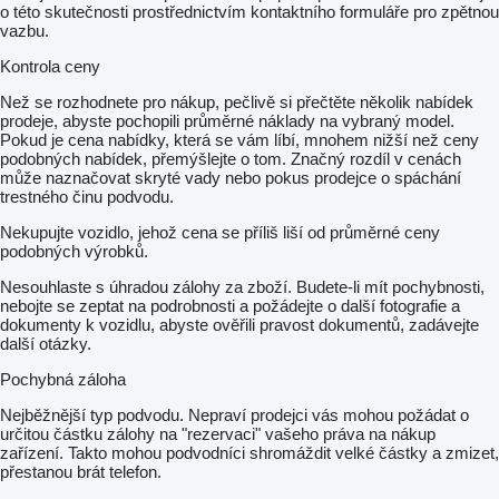
o této skutečnosti prostřednictvím kontaktního formuláře pro zpětnou
vazbu.
Kontrola ceny
Než se rozhodnete pro nákup, pečlivě si přečtěte několik nabídek
prodeje, abyste pochopili průměrné náklady na vybraný model.
Pokud je cena nabídky, která se vám líbí, mnohem nižší než ceny
podobných nabídek, přemýšlejte o tom. Značný rozdíl v cenách
může naznačovat skryté vady nebo pokus prodejce o spáchání
trestného činu podvodu.
Nekupujte vozidlo, jehož cena se příliš liší od průměrné ceny
podobných výrobků.
Nesouhlaste s úhradou zálohy za zboží. Budete-li mít pochybnosti,
nebojte se zeptat na podrobnosti a požádejte o další fotografie a
dokumenty k vozidlu, abyste ověřili pravost dokumentů, zadávejte
další otázky.
Pochybná záloha
Nejběžnější typ podvodu. Nepraví prodejci vás mohou požádat o
určitou částku zálohy na "rezervaci" vašeho práva na nákup
zařízení. Takto mohou podvodníci shromáždit velké částky a zmizet,
přestanou brát telefon.