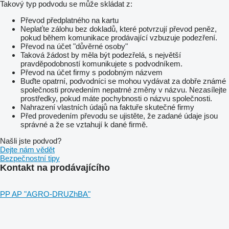
Takový typ podvodu se může skládat z:
Převod předplatného na kartu
Neplaťte zálohu bez dokladů, které potvrzují převod peněz,
pokud během komunikace prodávající vzbuzuje podezření.
Převod na účet "důvěrné osoby"
Taková žádost by měla být podezřelá, s největší
pravděpodobností komunikujete s podvodníkem.
Převod na účet firmy s podobným názvem
Buďte opatrní, podvodníci se mohou vydávat za dobře známé
společnosti provedením nepatrné změny v názvu. Nezasílejte
prostředky, pokud máte pochybnosti o názvu společnosti.
Nahrazení vlastních údajů na faktuře skutečné firmy
Před provedením převodu se ujistěte, že zadané údaje jsou
správné a že se vztahují k dané firmě.
Našli jste podvod?
Dejte nám vědět
Bezpečnostní tipy
Kontakt na prodávajícího
PP AP "AGRO-DRUZhBA"