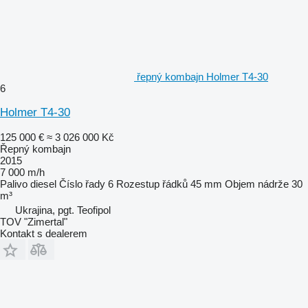
řepný kombajn Holmer T4-30
6
Holmer T4-30
125 000 €
≈ 3 026 000 Kč
Řepný kombajn
2015
7 000 m/h
Palivo
diesel
Číslo řady
6
Rozestup řádků
45 mm
Objem nádrže
30
m³
Ukrajina, pgt. Teofipol
TOV "Zimertal"
Kontakt s dealerem