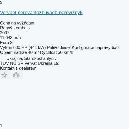
9
Vervaet perevantazhuvach-pereviznyk
Cena na vyžádání
Řepný kombajn
2007
11 043 m/h
Euro 3
Výkon
600 HP (441 kW)
Palivo
diesel
Konfigurace nápravy
6x6
Objem nádrže
40 m³
Rychlost
30 km/h
Ukrajina, Starokostiantyniv
TOV NU SP Vervat Ukraina Ltd
Kontakt s dealerem
1