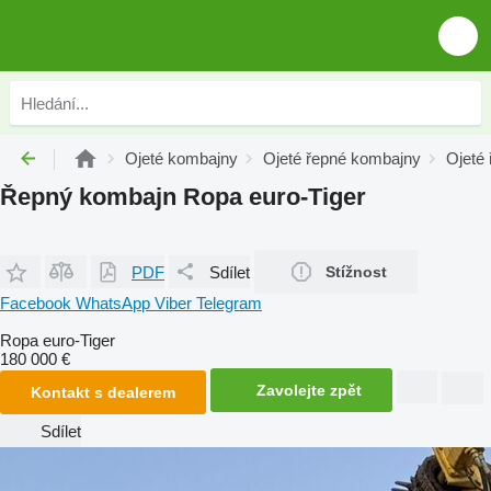
Ojeté kombajny
Ojeté řepné kombajny
Ojeté
Řepný kombajn Ropa euro-Tiger
PDF
Sdílet
Stížnost
Facebook
WhatsApp
Viber
Telegram
Ropa euro-Tiger
180 000 €
Zavolejte zpět
Kontakt s dealerem
Sdílet