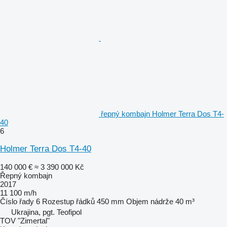
řepný kombajn Holmer Terra Dos T4-
40
6
Holmer Terra Dos T4-40
140 000 €
≈ 3 390 000 Kč
Řepný kombajn
2017
11 100 m/h
Číslo řady
6
Rozestup řádků
450 mm
Objem nádrže
40 m³
Ukrajina, pgt. Teofipol
TOV "Zimertal"