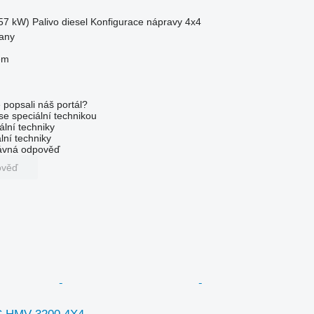
57 kW)
Palivo
diesel
Konfigurace nápravy
4x4
any
em
 popsali náš portál?
 se speciální technikou
ální techniky
lní techniky
rávná odpověď
ověď