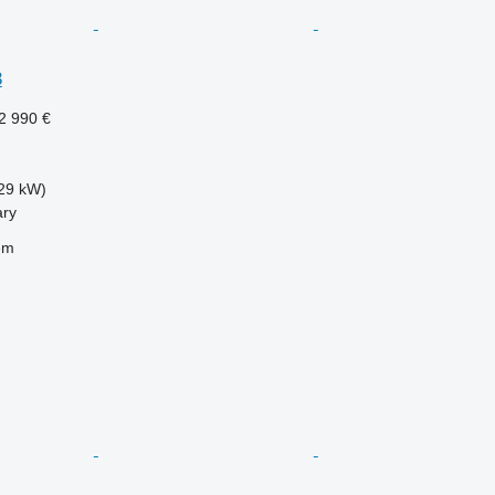
3
2 990 €
29 kW)
ary
em