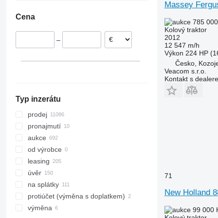
Steiger
5050 E
4708
Massey Fergu
Rakousko
Indie
Chile
Vestrum
5055 E
5435
Cena
Norsko
Spojené arabské emiráty
Argentina
785 000
5058 E
5445
Kolový traktor
Rumunsko
Uzbekistán
Uruguay
2012
5067 E
5455
–
Dánsko
Čína
Brazílie
12 547 m/h
5070 M
5460
Výkon
224 HP (1
ukázat vše
Kyrgyzstán
Moldavsko
5075
5465
Česko, Kozoj
Gruzie
Veacom s.r.o.
5080
5610
ukázat vše
Kontakt s dealer
5085 M
5611
5090
5612
Typ inzerátu
5100
5710
prodej
5105 GN
5711
pronajmutí
5115
5713
aukce
5210
6140
od výrobce
5615
6180
leasing
5620
6190
úvěr
71
5720
6260
na splátky
5820
6270
New Holland 8
protiúčet (výměna s doplatkem)
6090
6290
výměna
99 000 
6100
6455
Kolový traktor