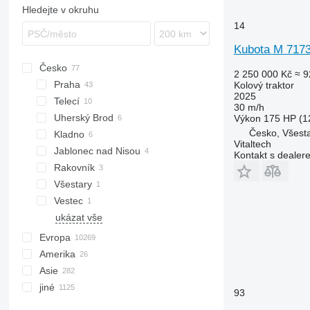
Hledejte v okruhu
7220
2650
290
TS
14
7240
2850
362
TVT
Kubota M 717
CS
3025
375
CVX
3040
390
Česko
2 250 000 Kč
≈ 9
Farmall
3045 R
399
Praha
Kolový traktor
2025
International
3046 R
550
Telecí
30 m/h
JX
3050
575
Uherský Brod
Výkon
175 HP (1
Luxxum
3140
590
Česko, Všest
Kladno
Vitaltech
MX
3320
675
Jablonec nad Nisou
Kontakt s dealer
MXM
3340
690
Rakovník
MXU
3350
698
Všestary
Magnum
3640
3060
Vestec
Maxxum
3720
3080
ukázat vše
Optum
4052 R
3085
Evropa
Puma
4066
3640
Amerika
Německo
Quadtrac
4430
4235
Asie
Polsko
Mexiko
Quantum
4520
4255
jiné
Francie
Kanada
Japonsko
93
STX
4650
4345
Nizozemsko
USA
Turecko
Ukrajina