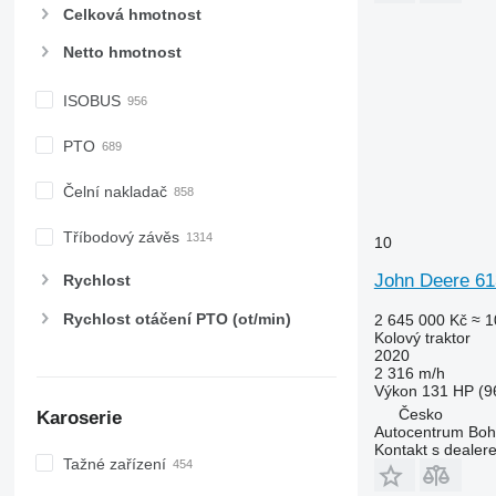
Celková hmotnost
7430
7600
Netto hmotnost
7700
7710
ISOBUS
7720
PTO
7730
7800
Čelní nakladač
7810
7820
Tříbodový závěs
10
7830
John Deere 6
Rychlost
7920
7930
Rychlost otáčení PTO (ot/min)
2 645 000 Kč
≈ 1
8100
Kolový traktor
2020
8200
2 316 m/h
8220
Výkon
131 HP (9
Česko
8230
Karoserie
Autocentrum Bohe
8260 R
Kontakt s dealer
Tažné zařízení
8270 R
8285 R