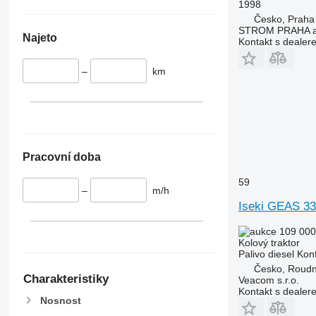
1998
6620
Česko, Praha
6630
STROM PRAHA a
Najeto
6800
Kontakt s dealer
6810
–
km
6820
6830
6900
6910
6920
Pracovní doba
6930
7200
59
–
m/h
7215 R
Iseki GEAS 3
7230 R
7250
109 000
7260 R
Kolový traktor
Palivo
diesel
Kon
7270 R
Česko, Roud
7280 R
Charakteristiky
Veacom s.r.o.
Kontakt s dealer
7290 R
Nosnost
7310 R