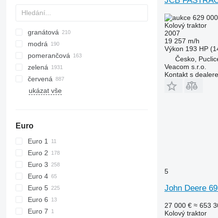
JCB FASTRAC
6195 R
7716
629 000
6200
7718
Kolový traktor
granátová
2007
6210
7719
19 257 m/h
modrá
6215
7720
Výkon
193 HP (1
pomerančová
6220
7722
Česko, Puclic
Veacom s.r.o.
zelená
6230
7724
Kontakt s dealer
červená
6250
7726
ukázat vše
6300
8220
6310
8240
6320
8250
Euro
6330
8650
6410
8660
Euro 1
6430 Premium
8670
Euro 2
6510
8690
Euro 3
5
6520
8727
Euro 4
6530
8732
John Deere 69
Euro 5
6600
8737
Euro 6
27 000 €
≈ 653 3
6610
8740
Euro 7
Kolový traktor