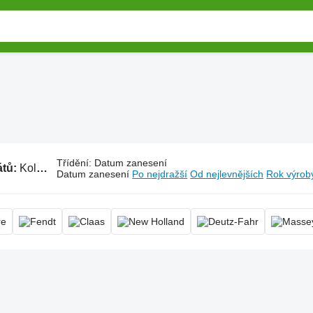
Třídění
:
Datum zanesení
átů:
Kolové traktory
Datum zanesení
Po nejdražší
Od nejlevnějších
Rok výroby