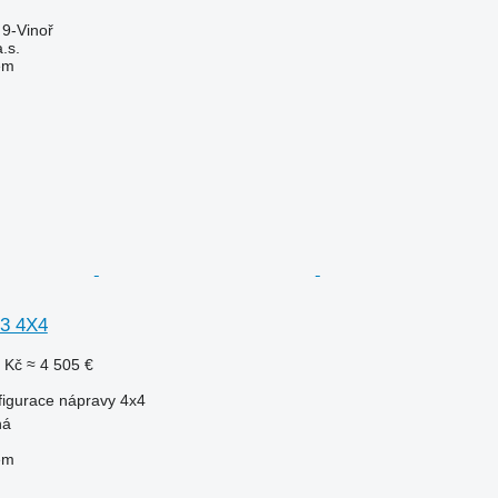
 9-Vinoř
.s.
em
33 4X4
 Kč
≈ 4 505 €
figurace nápravy
4x4
ná
em