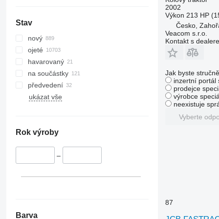
6105
6460
2002
Výkon
213 HP (1
6110 B
6465
Stav
Česko, Zahoř
6110 M
6475
Veacom s.r.o.
nový
Kontakt s dealer
6110 R
6480
ojeté
6115
6485
havarovaný
6120
6490
Jak byste stručně
na součástky
6125 M
6495
inzertní portál
předvedení
prodejce speci
6125 R
6499
výrobce speciá
ukázat vše
6130
6713
neexistuje sp
6135
6715
Vyberte odp
6140
6716
Rok výroby
6145
7475
6150 M
7480
–
6150 R
7616
6155
7618
6170
7619
6175
7620
87
6190
7624
Barva
6195 M
7626