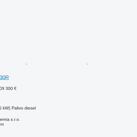
130R
09 300 €
6 kW)
Palivo
diesel
mia s.r.o.
em