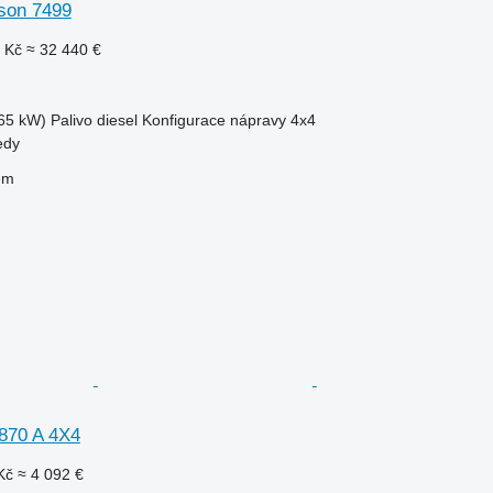
son 7499
 Kč
≈ 32 440 €
65 kW)
Palivo
diesel
Konfigurace nápravy
4x4
edy
em
870 A 4X4
Kč
≈ 4 092 €