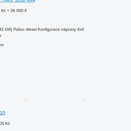
 HMV 3200 4X4
 Kč
≈ 26 000 €
42 kW)
Palivo
diesel
Konfigurace nápravy
4x4
e
em
10
00 Kč