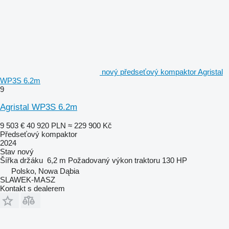
nový předseťový kompaktor Agristal
WP3S 6.2m
9
Agristal WP3S 6.2m
9 503 €
40 920 PLN
≈ 229 900 Kč
Předseťový kompaktor
2024
Stav
nový
Šířka držáku
6,2 m
Požadovaný výkon traktoru
130 HP
Polsko, Nowa Dąbia
SLAWEK-MASZ
Kontakt s dealerem