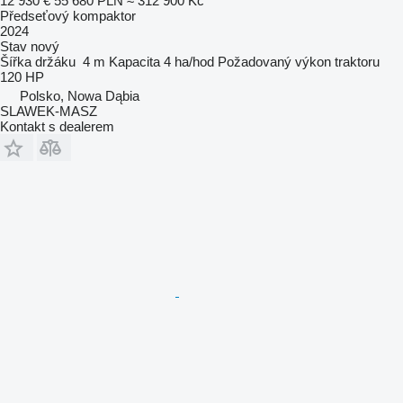
12 930 €
55 680 PLN
≈ 312 900 Kč
Předseťový kompaktor
2024
Stav
nový
Šířka držáku
4 m
Kapacita
4 ha/hod
Požadovaný výkon traktoru
120 HP
Polsko, Nowa Dąbia
SLAWEK-MASZ
Kontakt s dealerem