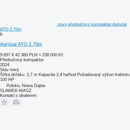
nový předseťový kompaktor Agristal
ATO 2.70m
6
Agristal ATO 2.70m
9 837 €
42 360 PLN
≈ 238 000 Kč
Předseťový kompaktor
2024
Stav
nový
Šířka držáku
2,7 m
Kapacita
2,4 ha/hod
Požadovaný výkon traktoru
100 HP
Polsko, Nowa Dąbia
SLAWEK-MASZ
Kontakt s dealerem