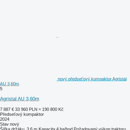
nový předseťový kompaktor Agristal
AU 3,60m
5
Agristal AU 3,60m
7 887 €
33 960 PLN
≈ 190 800 Kč
Předseťový kompaktor
2024
Stav
nový
Šířka držáku
3,6 m
Kapacita
4 ha/hod
Požadovaný výkon traktoru