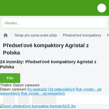
Stroje pro zpracování půdy
Předseťové kompaktory
P
Předseťové kompaktory Agristal z
Polska
24 inzeráty:
Předseťové kompaktory Agristal z
Polska
Filtr
Třídění
:
Datum zanesení
Datum zanesení
Po nejdražší
Od nejlevnějších
Rok výroby - od
nejnovějších
Rok výroby - od nejstarších