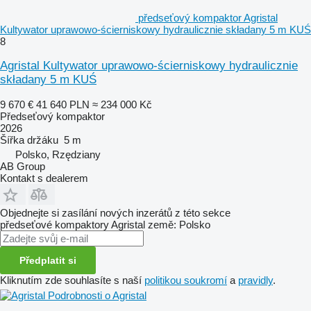
předseťový kompaktor Agristal
Kultywator uprawowo-ścierniskowy hydraulicznie składany 5 m KUŚ
8
Agristal Kultywator uprawowo-ścierniskowy hydraulicznie
składany 5 m KUŚ
9 670 €
41 640 PLN
≈ 234 000 Kč
Předseťový kompaktor
2026
Šířka držáku
5 m
Polsko, Rzędziany
AB Group
Kontakt s dealerem
Objednejte si zasílání nových inzerátů z této sekce
předseťové kompaktory
Agristal
země: Polsko
Předplatit si
Kliknutím zde souhlasíte s naší
politikou soukromí
a
pravidly
.
Podrobnosti o Agristal