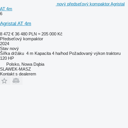
nový předseťový kompaktor Agristal
AT 4m
6
Agristal AT 4m
8 472 €
36 480 PLN
≈ 205 000 Kč
Předseťový kompaktor
2024
Stav
nový
Šířka držáku
4 m
Kapacita
4 ha/hod
Požadovaný výkon traktoru
120 HP
Polsko, Nowa Dąbia
SLAWEK-MASZ
Kontakt s dealerem