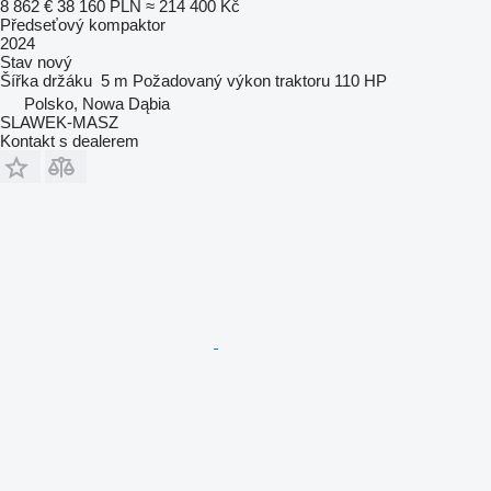
8 862 €
38 160 PLN
≈ 214 400 Kč
Předseťový kompaktor
2024
Stav
nový
Šířka držáku
5 m
Požadovaný výkon traktoru
110 HP
Polsko, Nowa Dąbia
SLAWEK-MASZ
Kontakt s dealerem