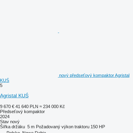
nový předseťový kompaktor Agristal
KUŚ
5
Agristal KUŚ
9 670 €
41 640 PLN
≈ 234 000 Kč
Předseťový kompaktor
2024
Stav
nový
Šířka držáku
5 m
Požadovaný výkon traktoru
150 HP
Polsko, Nowa Dąbia