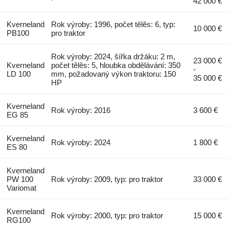
42 000 €
Kverneland
Rok výroby: 1996, počet tělěs: 6, typ:
10 000 €
PB100
pro traktor
Rok výroby: 2024, šířka držáku: 2 m,
23 000 €
Kverneland
počet tělěs: 5, hloubka obdělávání: 350
-
LD 100
mm, požadovaný výkon traktoru: 150
35 000 €
HP
Kverneland
Rok výroby: 2016
3 600 €
EG 85
Kverneland
Rok výroby: 2024
1 800 €
ES 80
Kverneland
PW 100
Rok výroby: 2009, typ: pro traktor
33 000 €
Variomat
Kverneland
Rok výroby: 2000, typ: pro traktor
15 000 €
RG100