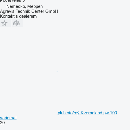
Počet tělěs
5
Německo, Meppen
Agravis Technik Center GmbH
Kontakt s dealerem
pluh otočný Kverneland pw 100
variomat
20