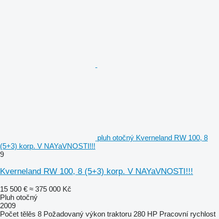
pluh otočný Kverneland RW 100, 8
(5+3) korp. V NAYaVNOSTI!!!
9
Kverneland RW 100, 8 (5+3) korp. V NAYaVNOSTI!!!
15 500 €
≈ 375 000 Kč
Pluh otočný
2009
Počet tělěs
8
Požadovaný výkon traktoru
280 HP
Pracovní rychlost