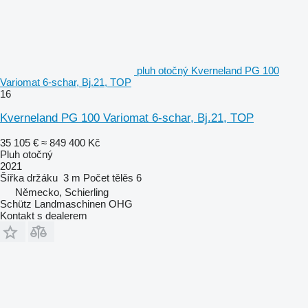
pluh otočný Kverneland PG 100
Variomat 6-schar, Bj.21, TOP
16
Kverneland PG 100 Variomat 6-schar, Bj.21, TOP
35 105 €
≈ 849 400 Kč
Pluh otočný
2021
Šířka držáku
3 m
Počet tělěs
6
Německo, Schierling
Schütz Landmaschinen OHG
Kontakt s dealerem