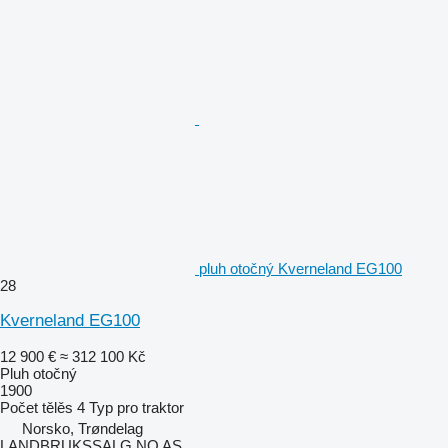
pluh otočný Kverneland EG100
28
Kverneland EG100
12 900 €
≈ 312 100 Kč
Pluh otočný
1900
Počet tělěs
4
Typ
pro traktor
Norsko, Trøndelag
LANDBRUKSSALG.NO AS