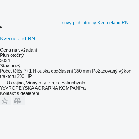
nový pluh otočný Kverneland RN
5
Kverneland RN
Cena na vyžádání
Pluh otočný
2024
Stav
nový
Počet tělěs
7+1
Hloubka obdělávání
350 mm
Požadovaný výkon
traktoru
290 HP
Ukrajina, Vinnytskyi r-n, s. Yakushyntsi
YeVROPEYSKA AGRARNA KOMPANIYa
Kontakt s dealerem