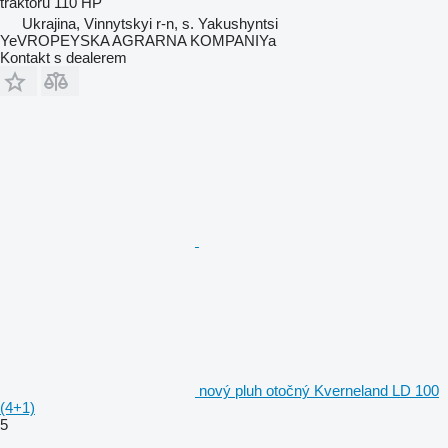
traktoru
110 HP
Ukrajina, Vinnytskyi r-n, s. Yakushyntsi
YeVROPEYSKA AGRARNA KOMPANIYa
Kontakt s dealerem
nový pluh otočný Kverneland LD 100
(4+1)
5