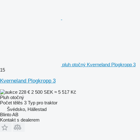
pluh otočný Kverneland Plogkropp 3
15
Kverneland Plogkropp 3
228 €
2 500 SEK
≈ 5 517 Kč
Pluh otočný
Počet tělěs
3
Typ
pro traktor
Švédsko, Hällestad
Blinto AB
Kontakt s dealerem