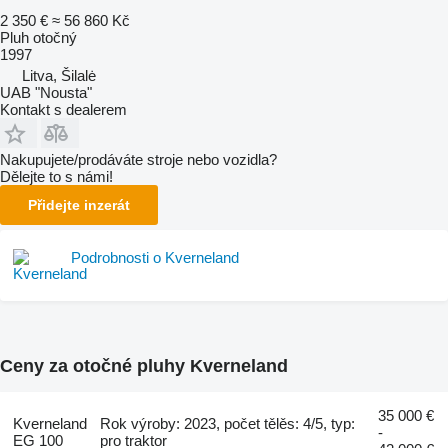
2 350 €
≈ 56 860 Kč
Pluh otočný
1997
Litva, Šilalė
UAB "Nousta"
Kontakt s dealerem
Nakupujete/prodáváte stroje nebo vozidla?
Dělejte to s námi!
Přidejte inzerát
Podrobnosti o Kverneland
Ceny za otočné pluhy Kverneland
35 000 €
Kverneland
Rok výroby: 2023, počet tělěs: 4/5, typ:
-
EG 100
pro traktor