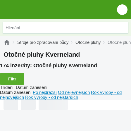
Stroje pro zpracování půdy
Otočné pluhy
Otočné pluh
Otočné pluhy Kverneland
174 inzeráty:
Otočné pluhy Kverneland
Filtr
Třídění
:
Datum zanesení
Datum zanesení
Po nejdražší
Od nejlevnějších
Rok výroby - od
nejnovějších
Rok výroby - od nejstarších