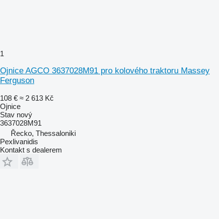
1
Ojnice AGCO 3637028M91 pro kolového traktoru Massey
Ferguson
108 €
≈ 2 613 Kč
Ojnice
Stav
nový
3637028M91
Řecko, Thessaloniki
Pexlivanidis
Kontakt s dealerem