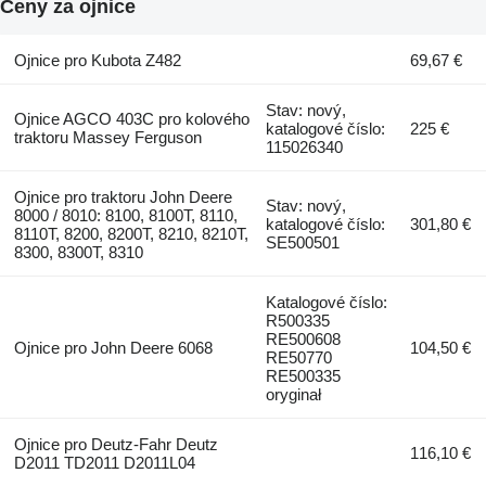
Ceny za ojnice
Ojnice pro Kubota Z482
69,67 €
Stav: nový,
Ojnice AGCO 403C pro kolového
katalogové číslo:
225 €
traktoru Massey Ferguson
115026340
Ojnice pro traktoru John Deere
Stav: nový,
8000 / 8010: 8100, 8100T, 8110,
katalogové číslo:
301,80 €
8110T, 8200, 8200T, 8210, 8210T,
SE500501
8300, 8300T, 8310
Katalogové číslo:
R500335
RE500608
Ojnice pro John Deere 6068
104,50 €
RE50770
RE500335
oryginał
Ojnice pro Deutz-Fahr Deutz
116,10 €
D2011 TD2011 D2011L04