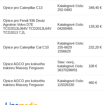
Katalogové číslo:
Ojnice pro Caterpillar C13
348,40 €
292-0483
Ojnice pro Fendt 936 Deutz
Agrotron Volvo D7E
Katalogové číslo:
139,30 €
TCD2013L064V TCD2013L64V
04200465
TCD2013 7,2L
Katalogové číslo:
Ojnice pro Caterpillar Cat C10
155-6629
232,20 €
1556629
Stav: nový,
Ojnice AGCO pro kolového
katalogové číslo:
108 €
traktoru Massey Ferguson
3637028M91
Ojnice AGCO pro kolového
Katalogové číslo:
460 €
traktoru Massey Ferguson
115026330