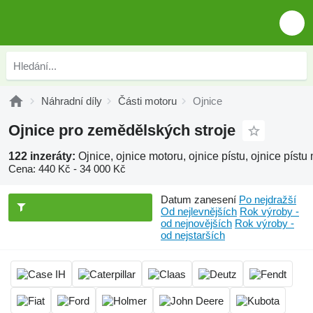
Náhradní díly
Části motoru
Ojnice
Ojnice pro zemědělských stroje
122 inzeráty:
Ojnice, ojnice motoru, ojnice pístu, ojnice pístu
Cena:
440 Kč - 34 000 Kč
Datum zanesení
Po nejdražší
Od nejlevnějších
Rok výroby -
od nejnovějších
Rok výroby -
od nejstarších