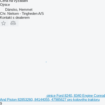
Cena na vyžádání
Ojnice
Dánsko, Hemmet
Chr. Nielsen - Tingheden A/S
Kontakt s dealerem
ojnice Ford 8240, 8340 Engine Conrod
And Piston 82853260, 84144055, 47985627 pro kolového traktoru
9