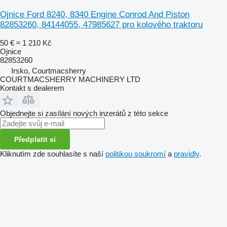
Ojnice Ford 8240, 8340 Engine Conrod And Piston
82853260, 84144055, 47985627 pro kolového traktoru
50 €
≈ 1 210 Kč
Ojnice
82853260
Irsko, Courtmacsherry
COURTMACSHERRY MACHINERY LTD
Kontakt s dealerem
Objednejte si zasílání nových inzerátů z této sekce
Předplatit si
Kliknutím zde souhlasíte s naší
politikou soukromí
a
pravidly
.