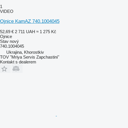
1
VIDEO
Ojnice KamAZ 740.1004045
52,69 €
2 711 UAH
≈ 1 275 Kč
Ojnice
Stav
nový
740.1004045
Ukrajina, Khorostkiv
TOV "Mriya Servis Zapchastini"
Kontakt s dealerem