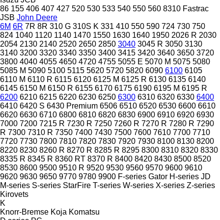
86
155
406
407
427
520
530
533
540
550
560
8310
Fastrac
JSB
John Deere
6M
6R
7R
8R
310 G
310S K
331
410
550
590
724
730
750
824
1040
1120
1140
1470
1550
1630
1640
1950
2026 R
2030
2054
2130
2140
2520
2650
2850
3040
3045 R
3050
3130
3140
3200
3320
3340
3350
3400
3415
3420
3640
3650
3720
3800
4040
4055
4650
4720
4755
5055 E
5070 M
5075
5080
5085 M
5090
5100
5115
5620
5720
5820
6090
6100
6105
6110 M
6110 R
6115
6120
6125 M
6125 R
6130
6135
6140
6145
6150 M
6150 R
6155
6170
6175
6190
6195 M
6195 R
6200
6210
6215
6220
6230
6250
6300
6310
6320
6330
6400
6410
6420 S
6430 Premium
6506
6510
6520
6530
6600
6610
6620
6630
6710
6800
6810
6820
6830
6900
6910
6920
6930
7000
7200
7215 R
7230 R
7250
7260 R
7270 R
7280 R
7290
R
7300
7310 R
7350
7400
7430
7500
7600
7610
7700
7710
7720
7730
7800
7810
7820
7830
7920
7930
8100
8130
8200
8220
8230
8260 R
8270 R
8285 R
8295
8300
8310
8320
8330
8335 R
8345 R
8360 RT
8370 R
8400
8420
8430
8500
8520
8530
8600
9500
9510 R
9520
9530
9560
9570
9600
9610
9620
9630
9650
9770
9780
9900
F-series
Gator
H-series
JD
M-series
S-series
StarFire
T-series
W-series
X-series
Z-series
Kirovets
K
Knorr-Bremse
Koja
Komatsu