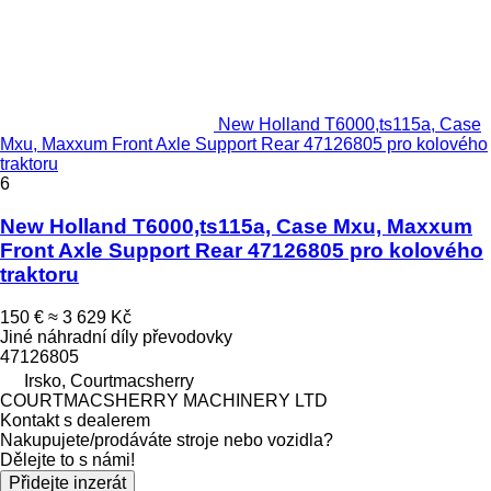
New Holland T6000,ts115a, Case
Mxu, Maxxum Front Axle Support Rear 47126805 pro kolového
traktoru
6
New Holland T6000,ts115a, Case Mxu, Maxxum
Front Axle Support Rear 47126805 pro kolového
traktoru
150 €
≈ 3 629 Kč
Jiné náhradní díly převodovky
47126805
Irsko, Courtmacsherry
COURTMACSHERRY MACHINERY LTD
Kontakt s dealerem
Nakupujete/prodáváte stroje nebo vozidla?
Dělejte to s námi!
Přidejte inzerát