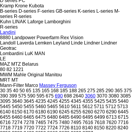
D series
PC
Kramp
Krone
Kubota
B-series
D-series
F-series
GB-series
K-series
L-series
M-
series
R-series
Kuhn
LINAK
Laforge
Lamborghini
R-series
Landini
8880
Landpower
Powerfarm
Rex
Vision
Landoll
Laverda
Lemken
Leyland
Linde
Lindner
Lindner
Geotrac
Lombardini
LuK
MAN
LE
MAZ
MTZ Belarus
80
82
1221
MWM
Mahle Original
Manitou
MRT
MT
Mann-Filter
Marco
Massey Ferguson
30
35
40
50
65
135
165
168
185
188
265
275
285
290
365
375
390
399
575
590
595
675
690
698
2640
3060
3070
3080
3085
3095
3640
3645
4235
4245
4255
4345
4355
5425
5435
5440
5445
5450
5455
5460
5465
5610
5611
5612
5711
5712
5713
6140
6150
6170
6180
6190
6245
6255
6260
6270
6290
6445
6455
6460
6465
6475
6480
6485
6490
6495
6499
6713
6715
6716
7274
7278
7465
7475
7480
7495
7616
7618
7620
7716
7718
7719
7720
7722
7724
7726
8110
8140
8150
8220
8240