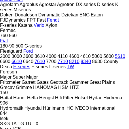
Agrofarm
Agroplus
Agrostar
Agrotron
DX series
D series
K
series
M series
Doken
Donaldson
Dynamatic
Dziekan
ENG
Eaton
FJDynamics
FPT
Fast
Fendt
F-series
Katana
Vario
Xylon
Fermec
760
860
Fiat
180-90
500
G-series
Fleetguard
Ford
2000
3000
3600
3610
4000
4110
4600
4610
5000
5600
5610
6600
6610
6640
7610
7700
7710
8210
8340
8630
County
Dexta
E-series
F-series
L-series
TW
Fordson
Major
Super Major
Fritzmeier
Garrett
Gates
Geotrack
Grammer
Great Plains
Grecav
Grimme
HANOMAG
HSM
HTZ
150
Hattat
Hauer
Hella
Hengst
Hifi Filter
Holset
Hydac
Hydrema
906
Hydromatik
Hyundai
Hürlimann
IHC
IVECO
International
844
Iseki
SXG
TA
TG
TU
TX
Isuzu
JCB