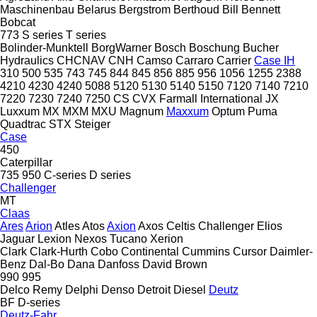
Maschinenbau
Belarus
Bergstrom
Berthoud
Bill Bennett
Bobcat
773
S series
T series
Bolinder-Munktell
BorgWarner
Bosch
Boschung
Bucher
Hydraulics
CHCNAV
CNH
Camso
Carraro
Carrier
Case IH
310
500
535
743
745
844
845
856
885
956
1056
1255
2388
4210
4230
4240
5088
5120
5130
5140
5150
7120
7140
7210
7220
7230
7240
7250
CS
CVX
Farmall
International
JX
Luxxum
MX
MXM
MXU
Magnum
Maxxum
Optum
Puma
Quadtrac
STX
Steiger
Case
450
Caterpillar
735
950
C-series
D series
Challenger
MT
Claas
Ares
Arion
Atles
Atos
Axion
Axos
Celtis
Challenger
Elios
Jaguar
Lexion
Nexos
Tucano
Xerion
Clark
Clark-Hurth
Cobo
Continental
Cummins
Cursor
Daimler-
Benz
Dal-Bo
Dana
Danfoss
David Brown
990
995
Delco Remy
Delphi
Denso
Detroit Diesel
Deutz
BF
D-series
Deutz-Fahr