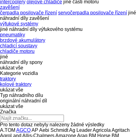
intercoolery
olejové chladiče
jiné části motoru
zavěšení
čerpadla posilovače řízení
servočerpadla posilovače řízení
jiné
náhradní díly zavěšení
výfukové systémy
jiné náhradní díly výfukového systému
pneumatiky
brzdové akumulátory
chladicí soustavy
chladiče motoru
jiné
náhradní díly
spony
ukázat vše
Kategorie vozidla
traktory
kolové traktory
ukázat vše
Typ náhradního dílu
originální náhradní díl
ukázat vše
Značka
Pro tento dotaz nebyly nalezeny žádné výsledky
A.TOM
AGCO
AP
Aebi Schmidt
Ag Leader
Agricola
Agritach
AgroLand
Allis-Chalmers
Amazone
Arag
BM Horse
BM