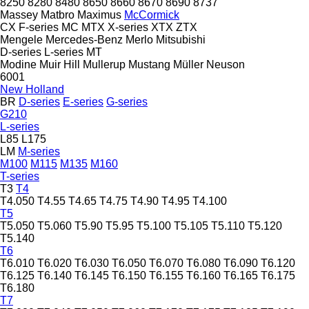
8250
8280
8480
8650
8660
8670
8690
8737
Massey
Matbro
Maximus
McCormick
CX
F-series
MC
MTX
X-series
XTX
ZTX
Mengele
Mercedes-Benz
Merlo
Mitsubishi
D-series
L-series
MT
Modine
Muir Hill
Mullerup
Mustang
Müller
Neuson
6001
New Holland
BR
D-series
E-series
G-series
G210
L-series
L85
L175
LM
M-series
M100
M115
M135
M160
T-series
T3
T4
T4.050
T4.55
T4.65
T4.75
T4.90
T4.95
T4.100
T5
T5.050
T5.060
T5.90
T5.95
T5.100
T5.105
T5.110
T5.120
T5.140
T6
T6.010
T6.020
T6.030
T6.050
T6.070
T6.080
T6.090
T6.120
T6.125
T6.140
T6.145
T6.150
T6.155
T6.160
T6.165
T6.175
T6.180
T7