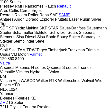
1100 Series
Plessey
RMH
Ransomes
Rauch
Renault
Ares
Celtis
Ceres
Ergos
Rexroth
Riviera
Roller
Ropa
SAF
SAME
Antares
Argon
Dorado
Explorer
Frutteto
Laser
Rubin
Silver
Tiger
SDF
SF Yıldız Makina
SKF
STAR
Sauer-Danfoss
Sauermann
Sauter
Scharmüller
Schlüter
Schwitzer
Sears
Shibaura
Siemens
Sisu Diesel
Sisu
Sonic
Soucy
Spicer
Stanadyne
Steiger
Stemplinger
Steyr
CVT
Stoll
Stoll
TAM
TRW
Tagex
Timberjack
Trackman
Trimble
Ursus
VM Motori
Valmet
120
860
8400
Valtra
A-series
M-series
N-series
Q-series
S-series
T-series
Versatile
Vickers Hydraulics
Volvo
BM
Vulcan Agri
WABCO
Walker RTK
Walterscheid
Walvoil
Wix
Filters
YTO
NLX 1024
Yanmar
B-series
F-series
KE
ZF
ZTS
Zetor
7211
Crystal
Forterra
Proxima