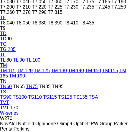
T7.030
T7.040
T7.050
T7.060
T7.170
T7.175
T7.185
T7.190
T7.200
T7.210
T7.220
T7.225
T7.230
T7.235
T7.245
T7.250
T7.260
T7.270
T7.290
T7.315
T8
T8.040
T8.050
T8.380
T8.390
T8.410
T8.435
T9
TD
TD90
TG
TG 285
TL
TL 80
TL 90
TL 100
TM
TM 115
TM 120
TM 125
TM 130
TM 140
TM 150
TM 155
TM
165
TM 190
TN
TN60
TN65
TN75
TN85
TN95
TS
TS90
TS100
TS110
TS115
TS125
TS135
TSA
TVT
TVT 170
W-series
W270
NovAtel
Nuffield
Ognibene
Olimp9
Optibelt
PW Group
Parker
Penta
Perkins