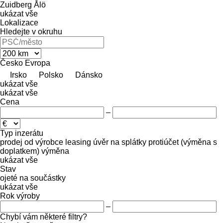
Zuidberg
Ålö
ukázat vše
Lokalizace
Hledejte v okruhu
Česko
Evropa
Irsko
Polsko
Dánsko
ukázat vše
ukázat vše
Cena
–
Typ inzerátu
prodej
od výrobce
leasing
úvěr
na splátky
protiúčet (výměna s
doplatkem)
výměna
ukázat vše
Stav
ojeté
na součástky
ukázat vše
Rok výroby
–
Chybí vám některé filtry?