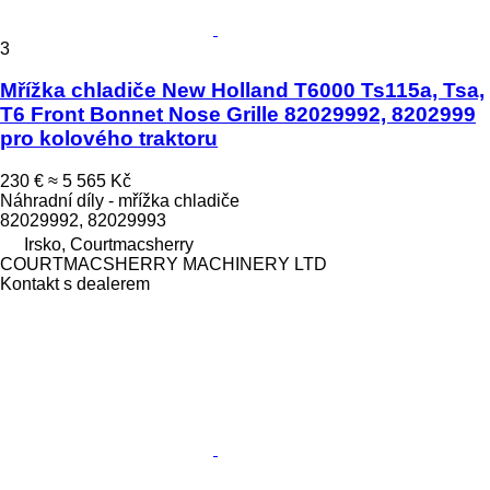
3
Mřížka chladiče New Holland T6000 Ts115a, Tsa,
T6 Front Bonnet Nose Grille 82029992, 8202999
pro kolového traktoru
230 €
≈ 5 565 Kč
Náhradní díly - mřížka chladiče
82029992, 82029993
Irsko, Courtmacsherry
COURTMACSHERRY MACHINERY LTD
Kontakt s dealerem