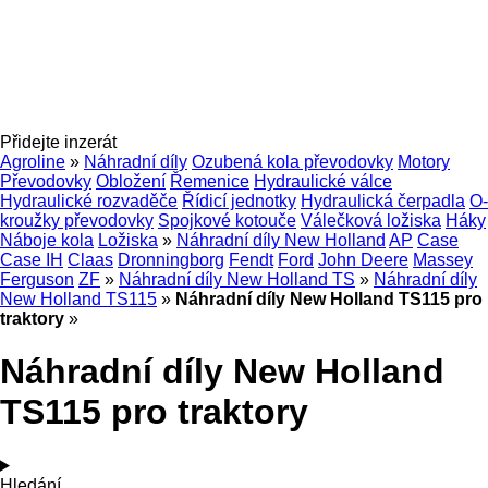
Přidejte inzerát
Agroline
»
Náhradní díly
Ozubená kola převodovky
Motory
Převodovky
Obložení
Řemenice
Hydraulické válce
Hydraulické rozvaděče
Řídicí jednotky
Hydraulická čerpadla
O-
kroužky převodovky
Spojkové kotouče
Válečková ložiska
Háky
Náboje kola
Ložiska
»
Náhradní díly New Holland
AP
Case
Case IH
Claas
Dronningborg
Fendt
Ford
John Deere
Massey
Ferguson
ZF
»
Náhradní díly New Holland TS
»
Náhradní díly
New Holland TS115
»
Náhradní díly New Holland TS115 pro
traktory
»
Náhradní díly New Holland
TS115 pro traktory
Hledání