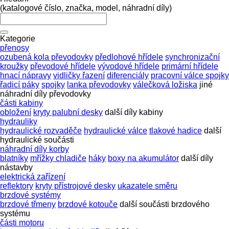
(katalogové číslo, značka, model, náhradní díly)
Kategorie
přenosy
ozubená kola převodovky
předlohové hřídele
synchronizační
kroužky
převodové hřídele
vývodové hřídele
primární hřídele
hnací nápravy
vidličky řazení
diferenciály
pracovní válce spojky
řadicí páky
spojky
lanka převodovky
válečková ložiska
jiné
náhradní díly převodovky
části kabiny
obložení
kryty palubní desky
další díly kabiny
hydrauliky
hydraulické rozvaděče
hydraulické válce
tlakové hadice
další
hydraulické součásti
náhradní díly korby
blatníky
mřížky chladiče
háky
boxy na akumulátor
další díly
nástavby
elektrická zařízení
reflektory
kryty přístrojové desky
ukazatele směru
brzdové systémy
brzdové třmeny
brzdové kotouče
další součásti brzdového
systému
části motoru