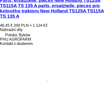
Parts, ersatzteile, pieces New Holland TS125A
TS115A TS 135 A parts, ersatzteile, pieces pro
kolového traktoru New Holland TS125A TS115A
TS 135 A
46,45 €
200 PLN
≈ 1 124 Kč
Náhradní díly
Polsko, Byków
PHU AGROFARM
Kontakt s dealerem