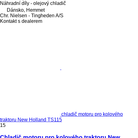
Náhradní díly - olejový chladič
Dánsko, Hemmet
Chr. Nielsen - Tingheden A/S
Kontakt s dealerem
chladič motoru pro kolového
traktoru New Holland TS115
15
Chladič motoru pro kolového traktoru New