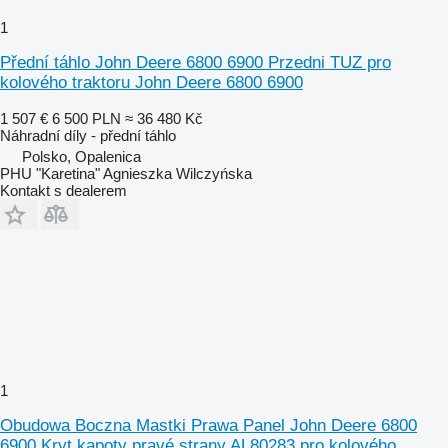
1
Přední táhlo John Deere 6800 6900 Przedni TUZ pro
kolového traktoru John Deere 6800 6900
1 507 €
6 500 PLN
≈ 36 480 Kč
Náhradní díly - přední táhlo
Polsko, Opalenica
PHU "Karetina" Agnieszka Wilczyńska
Kontakt s dealerem
1
Obudowa Boczna Mastki Prawa Panel John Deere 6800
6900 Kryt kapoty pravé strany AL80283 pro kolového