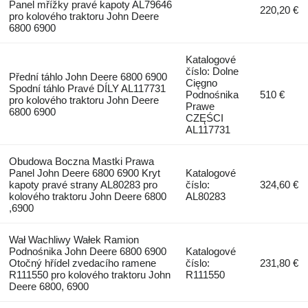
Panel mřížky pravé kapoty AL79646
220,20 €
pro kolového traktoru John Deere
6800 6900
Katalogové
číslo: Dolne
Přední táhlo John Deere 6800 6900
Cięgno
Spodní táhlo Pravé DÍLY AL117731
Podnośnika
510 €
pro kolového traktoru John Deere
Prawe
6800 6900
CZĘŚCI
AL117731
Obudowa Boczna Mastki Prawa
Panel John Deere 6800 6900 Kryt
Katalogové
kapoty pravé strany AL80283 pro
číslo:
324,60 €
kolového traktoru John Deere 6800
AL80283
,6900
Wał Wachliwy Wałek Ramion
Podnośnika John Deere 6800 6900
Katalogové
Otočný hřídel zvedacího ramene
číslo:
231,80 €
R111550 pro kolového traktoru John
R111550
Deere 6800, 6900