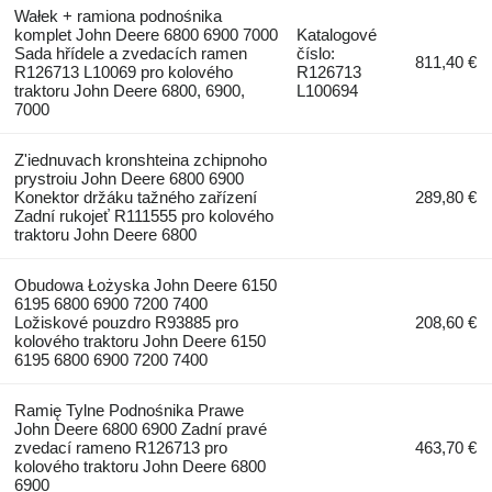
Wałek + ramiona podnośnika
komplet John Deere 6800 6900 7000
Katalogové
Sada hřídele a zvedacích ramen
číslo:
811,40 €
R126713 L10069 pro kolového
R126713
traktoru John Deere 6800, 6900,
L100694
7000
Z'iednuvach kronshteina zchipnoho
prystroiu John Deere 6800 6900
Konektor držáku tažného zařízení
289,80 €
Zadní rukojeť R111555 pro kolového
traktoru John Deere 6800
Obudowa Łożyska John Deere 6150
6195 6800 6900 7200 7400
Ložiskové pouzdro R93885 pro
208,60 €
kolového traktoru John Deere 6150
6195 6800 6900 7200 7400
Ramię Tylne Podnośnika Prawe
John Deere 6800 6900 Zadní pravé
zvedací rameno R126713 pro
463,70 €
kolového traktoru John Deere 6800
6900