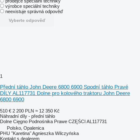
prodejce speciální techniky
výrobce speciální techniky
neexistuje správná odpověď
Vyberte odpověď
1
Přední táhlo John Deere 6800 6900 Spodní táhlo Pravé
DÍLY AL117731 Dolne pro kolového traktoru John Deere
6800 6900
510 €
2 200 PLN
≈ 12 350 Kč
Náhradní díly - přední táhlo
Dolne Cięgno Podnośnika Prawe CZĘŚCI AL117731
Polsko, Opalenica
PHU "Karetina" Agnieszka Wilczyńska
Kontakt s dealerem