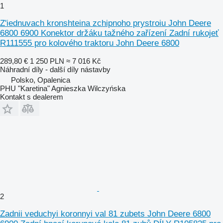
1
Z'iednuvach kronshteina zchipnoho prystroiu John Deere
6800 6900 Konektor držáku tažného zařízení Zadní rukojeť
R111555 pro kolového traktoru John Deere 6800
289,80 €
1 250 PLN
≈ 7 016 Kč
Náhradní díly - další díly nástavby
Polsko, Opalenica
PHU "Karetina" Agnieszka Wilczyńska
Kontakt s dealerem
2
Zadnii veduchyi koronnyi val 81 zubets John Deere 6800