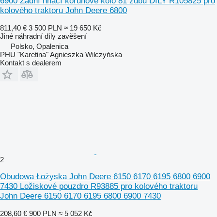
6900 Zadní hnací korunové kolo 81 zubů DÍLY R105825 pro
kolového traktoru John Deere 6800
811,40 €
3 500 PLN
≈ 19 650 Kč
Jiné náhradní díly zavěšení
Polsko, Opalenica
PHU "Karetina" Agnieszka Wilczyńska
Kontakt s dealerem
2
Obudowa Łożyska John Deere 6150 6170 6195 6800 6900
7430 Ložiskové pouzdro R93885 pro kolového traktoru
John Deere 6150 6170 6195 6800 6900 7430
208,60 €
900 PLN
≈ 5 052 Kč