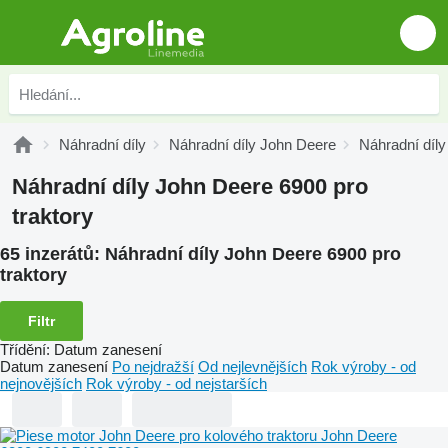
Náhradní díly
Náhradní díly John Deere
Náhradní díl
Náhradní díly John Deere 6900 pro
traktory
65 inzerátů:
Náhradní díly John Deere 6900 pro
traktory
Filtr
Třídění
:
Datum zanesení
Datum zanesení
Po nejdražší
Od nejlevnějších
Rok výroby - od
nejnovějších
Rok výroby - od nejstarších