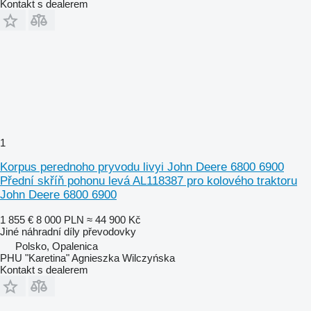
Kontakt s dealerem
1
Korpus perednoho pryvodu livyi John Deere 6800 6900
Přední skříň pohonu levá AL118387 pro kolového traktoru
John Deere 6800 6900
1 855 €
8 000 PLN
≈ 44 900 Kč
Jiné náhradní díly převodovky
Polsko, Opalenica
PHU "Karetina" Agnieszka Wilczyńska
Kontakt s dealerem