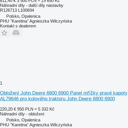
811,40 €
3 500 PLN
≈ 19 650 Kč
Náhradní díly - další díly nástavby
R126713 L100694
Polsko, Opalenica
PHU "Karetina" Agnieszka Wilczyńska
Kontakt s dealerem
1
Obložení John Deere 6800 6900 Panel mřížky pravé kapoty
AL79646 pro kolového traktoru John Deere 6800 6900
220,20 €
950 PLN
≈ 5 332 Kč
Náhradní díly - obložení
Polsko, Opalenica
PHU "Karetina" Agnieszka Wilczyńska