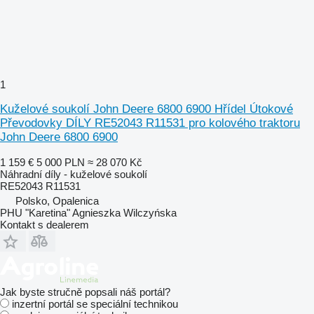
1
Kuželové soukolí John Deere 6800 6900 Hřídel Útokové
Převodovky DÍLY RE52043 R11531 pro kolového traktoru
John Deere 6800 6900
1 159 €
5 000 PLN
≈ 28 070 Kč
Náhradní díly - kuželové soukolí
RE52043 R11531
Polsko, Opalenica
PHU "Karetina" Agnieszka Wilczyńska
Kontakt s dealerem
Jak byste stručně popsali náš portál?
inzertní portál se speciální technikou