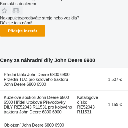
Kontakt s dealerem
Nakupujete/prodáváte stroje nebo vozidla?
Dělejte to s námi!
Přidejte inzerát
Ceny za náhradní díly John Deere 6900
Přední táhlo John Deere 6800 6900
Przedni TUZ pro kolového traktoru
1 507 €
John Deere 6800 6900
Kuželové soukolí John Deere 6800
Katalogové
6900 Hřídel Útokové Převodovky
číslo:
1 159 €
DÍLY RE52043 R11531 pro kolového
RE52043
traktoru John Deere 6800 6900
R11531
Obložení John Deere 6800 6900