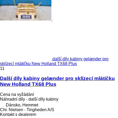
další díly kabiny gelænder pro
sklízecí mlátičku New Holland TX68 Plus
11
Další díly kabiny gelænder pro sklízecí mlátičku
New Holland TX68 Plus
Cena na vyžádání
Náhradní díly - další díly kabiny
Dánsko, Hemmet
Chr. Nielsen - Tingheden A/S
Kontakt s dealerem