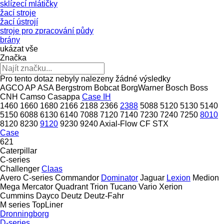
sklízecí mlátičky
žací stroje
žací ústrojí
stroje pro zpracování půdy
brány
ukázat vše
Značka
Pro tento dotaz nebyly nalezeny žádné výsledky
AGCO
AP
ASA
Bergstrom
Bobcat
BorgWarner
Bosch
Boss
CNH
Camso
Casappa
Case IH
1460
1660
1680
2166
2188
2366
2388
5088
5120
5130
5140
5150
6088
6130
6140
7088
7120
7140
7230
7240
7250
8010
8120
8230
9120
9230
9240
Axial-Flow
CF
STX
Case
621
Caterpillar
C-series
Challenger
Claas
Avero
C-series
Commandor
Dominator
Jaguar
Lexion
Medion
Mega
Mercator
Quadrant
Trion
Tucano
Vario
Xerion
Cummins
Dayco
Deutz
Deutz-Fahr
M series
TopLiner
Dronningborg
D-series