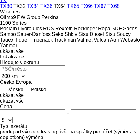
TX
TX30
TX32
TX34
TX36
TX64
TX65
TX66
TX67
TX68
W-series
Olimp9
PW Group
Perkins
1100 Series
Poclain Hydraulics
RDS
Rexroth
Rockinger
Ropa
SDF
Sachs
Sampo
Sauer-Danfoss
Seko
Shkiv
Sisu Diesel
Sisu
Soucy
Tagex
Tidue
Timberjack
Trackman
Valmet
Vulcan Agri
Webasto
Yanmar
ukázat vše
Lokalizace
Hledejte v okruhu
Česko
Evropa
Dánsko
Polsko
ukázat vše
ukázat vše
Cena
–
Typ inzerátu
prodej
od výrobce
leasing
úvěr
na splátky
protiúčet (výměna s
doplatkem)
výměna