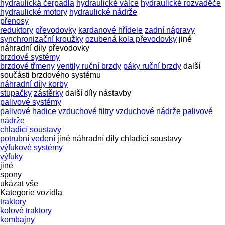
hydraulická čerpadla
hydraulické válce
hydraulické rozvaděče
hydraulické motory
hydraulické nádrže
přenosy
reduktory
převodovky
kardanové hřídele
zadní nápravy
synchronizační kroužky
ozubená kola převodovky
jiné
náhradní díly převodovky
brzdové systémy
brzdové třmeny
ventily ruční brzdy
páky ruční brzdy
další
součásti brzdového systému
náhradní díly korby
stupačky
zástěrky
další díly nástavby
palivové systémy
palivové hadice
vzduchové filtry
vzduchové nádrže
palivové
nádrže
chladicí soustavy
potrubní vedení
jiné náhradní díly chladicí soustavy
výfukové systémy
výfuky
jiné
spony
ukázat vše
Kategorie vozidla
traktory
kolové traktory
kombajny