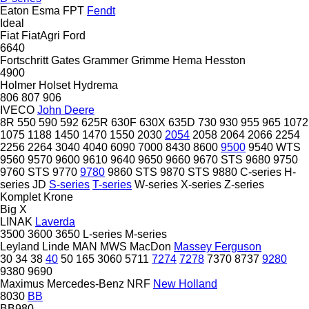
Eaton
Esma
FPT
Fendt
Ideal
Fiat
FiatAgri
Ford
6640
Fortschritt
Gates
Grammer
Grimme
Hema
Hesston
4900
Holmer
Holset
Hydrema
806
807
906
IVECO
John Deere
8R
550
590
592
625R
630F
630X
635D
730
930
955
965
1072
1075
1188
1450
1470
1550
2030
2054
2058
2064
2066
2254
2256
2264
3040
4040
6090
7000
8430
8600
9500
9540 WTS
9560
9570
9600
9610
9640
9650
9660
9670 STS
9680
9750
9760 STS
9770
9780
9860 STS
9870 STS
9880
C-series
H-
series
JD
S-series
T-series
W-series
X-series
Z-series
Komplet
Krone
Big X
LINAK
Laverda
3500
3600
3650
L-series
M-series
Leyland
Linde
MAN
MWS
MacDon
Massey Ferguson
30
34
38
40
50
165
3060
5711
7274
7278
7370
8737
9280
9380
9690
Maximus
Mercedes-Benz
NRF
New Holland
8030
BB
BB980