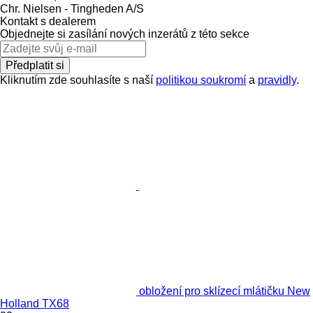
Chr. Nielsen - Tingheden A/S
Kontakt s dealerem
Objednejte si zasílání nových inzerátů z této sekce
Předplatit si
Kliknutím zde souhlasíte s naší
politikou soukromí
a
pravidly
.
obložení pro sklízecí mlátičku New
Holland TX68