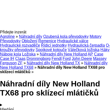
Přidejte inzerát
Agroline
»
Náhradní díly
Ozubená kola převodovky
Motory
Převodovky
Obložení
Řemenice
Hydraulické válce
Hydraulické rozvaděče
Řídicí jednotky
Hydraulická čerpadla
O-
kroužky převodovky
Spojkové kotouče
Válečková ložiska
Háky
Náboje kola
Ložiska
»
Náhradní díly New Holland
AP
Case
Case IH
Claas
Dronningborg
Fendt
Ford
John Deere
Massey
Ferguson
ZF
»
Náhradní díly New Holland TX
»
Náhradní díly
New Holland TX68
»
Náhradní díly New Holland TX68 pro
sklízecí mlátičků
»
Náhradní díly New Holland
TX68 pro sklízecí mlátičků
Hledání