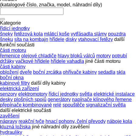
(katalogové číslo, značka, model, náhradní díly)
Kategorie
řídicí jednotky
šneky
řetězová kola
mláticí koše
vytřásadla slámy
pouzdra
šneku
síta na kombajn
hřídele
disky
vtahovací řetězy
další
funkční součásti
části motoru
řemenice
olejové chladiče
hlavy bloků válců
motory
potrubí
držáky
vačkové hřídele
hřídele vahadla
jiné části motoru
části kabiny
obložení
dveře
boční zrcátka
ohřívače kabiny
sedadla
skla
boční okna
kabinové filtry
další díly kabiny
elektrická zařízení
senzory
elektromotory
řídicí jednotky
světla
elektrické instalace
desky plošných spojů
generátory
napínače klínového řemene
přepínače kombinované
relé
spouštěče
signalizační světla
další elektrické součásti
zavěšení
nápravy
reakční tyče
hnací pohony, čelní převody
náboje kola
kluzná ložiska
jiné náhradní díly zavěšení
hydrauliky