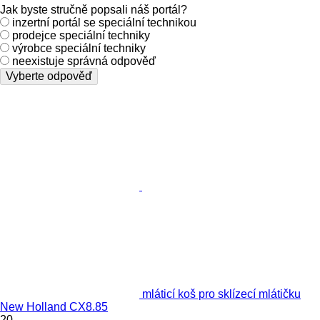
Jak byste stručně popsali náš portál?
inzertní portál se speciální technikou
prodejce speciální techniky
výrobce speciální techniky
neexistuje správná odpověď
Vyberte odpověď
mláticí koš pro sklízecí mlátičku
New Holland CX8.85
20