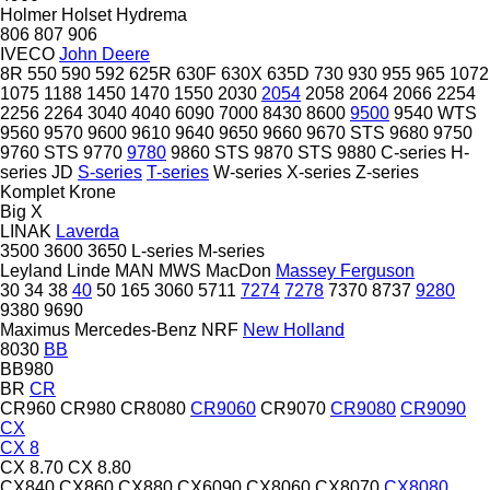
Holmer
Holset
Hydrema
806
807
906
IVECO
John Deere
8R
550
590
592
625R
630F
630X
635D
730
930
955
965
1072
1075
1188
1450
1470
1550
2030
2054
2058
2064
2066
2254
2256
2264
3040
4040
6090
7000
8430
8600
9500
9540 WTS
9560
9570
9600
9610
9640
9650
9660
9670 STS
9680
9750
9760 STS
9770
9780
9860 STS
9870 STS
9880
C-series
H-
series
JD
S-series
T-series
W-series
X-series
Z-series
Komplet
Krone
Big X
LINAK
Laverda
3500
3600
3650
L-series
M-series
Leyland
Linde
MAN
MWS
MacDon
Massey Ferguson
30
34
38
40
50
165
3060
5711
7274
7278
7370
8737
9280
9380
9690
Maximus
Mercedes-Benz
NRF
New Holland
8030
BB
BB980
BR
CR
CR960
CR980
CR8080
CR9060
CR9070
CR9080
CR9090
CX
CX 8
CX 8.70
CX 8.80
CX840
CX860
CX880
CX6090
CX8060
CX8070
CX8080