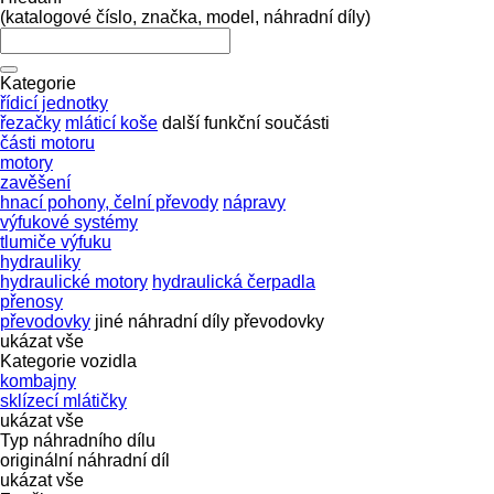
(katalogové číslo, značka, model, náhradní díly)
Kategorie
řídicí jednotky
řezačky
mláticí koše
další funkční součásti
části motoru
motory
zavěšení
hnací pohony, čelní převody
nápravy
výfukové systémy
tlumiče výfuku
hydrauliky
hydraulické motory
hydraulická čerpadla
přenosy
převodovky
jiné náhradní díly převodovky
ukázat vše
Kategorie vozidla
kombajny
sklízecí mlátičky
ukázat vše
Typ náhradního dílu
originální náhradní díl
ukázat vše