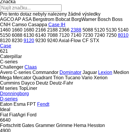
Značka
Pro tento dotaz nebyly nalezeny žádné výsledky
AGCO
AP
ASA
Bergstrom
Bobcat
BorgWarner
Bosch
Boss
CNH
Camso
Casappa
Case IH
1460
1660
1680
2166
2188
2366
2388
5088
5120
5130
5140
5150
6088
6130
6140
7088
7120
7140
7230
7240
7250
8010
8120
8230
9120
9230
9240
Axial-Flow
CF
STX
Case
621
Caterpillar
C-series
Challenger
Claas
Avero
C-series
Commandor
Dominator
Jaguar
Lexion
Medion
Mega
Mercator
Quadrant
Trion
Tucano
Vario
Xerion
Cummins
Dayco
Deutz
Deutz-Fahr
M series
TopLiner
Dronningborg
D-series
Eaton
Esma
FPT
Fendt
Ideal
Fiat
FiatAgri
Ford
6640
Fortschritt
Gates
Grammer
Grimme
Hema
Hesston
4900