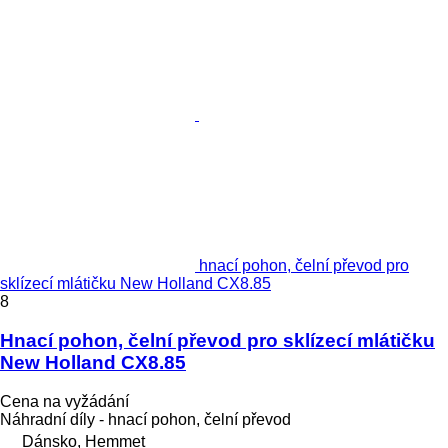
hnací pohon, čelní převod pro
sklízecí mlátičku New Holland CX8.85
8
Hnací pohon, čelní převod pro sklízecí mlátičku
New Holland CX8.85
Cena na vyžádání
Náhradní díly - hnací pohon, čelní převod
Dánsko, Hemmet