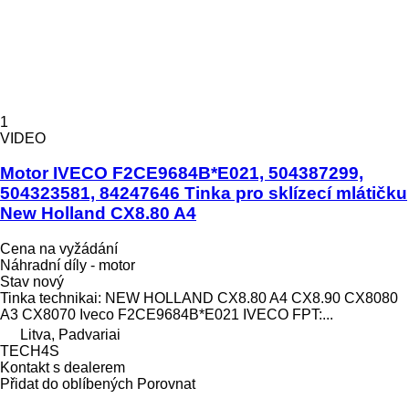
1
VIDEO
Motor IVECO F2CE9684B*E021, 504387299,
504323581, 84247646 Tinka pro sklízecí mlátičku
New Holland CX8.80 A4
Cena na vyžádání
Náhradní díly - motor
Stav
nový
Tinka technikai: NEW HOLLAND CX8.80 A4 CX8.90 CX8080
A3 CX8070 Iveco F2CE9684B*E021 IVECO FPT:...
Litva, Padvariai
TECH4S
Kontakt s dealerem
Přidat do oblíbených
Porovnat