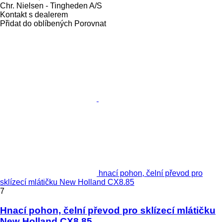
Chr. Nielsen - Tingheden A/S
Kontakt s dealerem
Přidat do oblíbených
Porovnat
hnací pohon, čelní převod pro
sklízecí mlátičku New Holland CX8.85
7
Hnací pohon, čelní převod pro sklízecí mlátičku
New Holland CX8.85