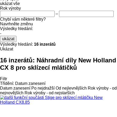
ukázat vše
Rok výroby
–
Chybí vám některé filtry?
Navrhněte změnu
Výsledky hledání:
-
ukázat
Výsledky hledání:
16 inzerátů
Ukázat
16 inzerátů:
Náhradní díly New Holland
CX 8 pro sklízecí mlátičků
Filtr
Třídění
:
Datum zanesení
Datum zanesení
Po nejdražší
Od nejlevnějších
Rok výroby - od
nejnovějších
Rok výroby - od nejstarších