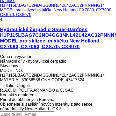
Danfoss
H1P115LBAG7C2ND4GG3NNL42L42AC32PNNNNG14
MODEL pro sklízecí mlátičku New Holland CX7080, CX7090,
CX8.70, CX8070
4
Hydraulické čerpadlo Sauer-Danfoss
H1P115LBAG7C2ND4GG3NNL42L42AC32PNNN
MODEL pro sklízecí mlátičku New Holland
CX7080, CX7090, CX8.70, CX8070
Cena na vyžádání
Náhradní díly - hydraulické čerpadlo
Stav
nový
MODEL NO.
H1P115LBAG7C2ND4GG3NNL42L42AC32PNNNNG14
MATERIAL 83036536 CNH CODE. 47417324
Itálie, Cingoli
R.A.O. DI POLITA ARMANDO & C. SAS
Kontakt s dealerem
Přidat do oblíbených
Porovnat
Objednejte si zasílání nových inzerátů z této sekce
náhradní díly
New Holland - CX 8