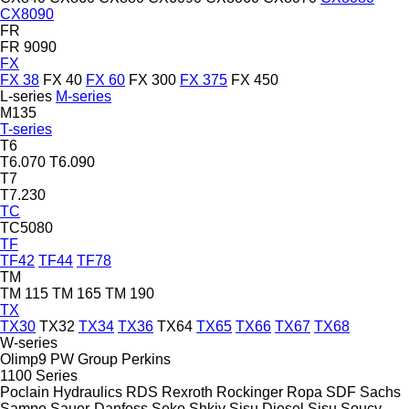
CX8090
FR
FR 9090
FX
FX 38
FX 40
FX 60
FX 300
FX 375
FX 450
L-series
M-series
M135
T-series
T6
T6.070
T6.090
T7
T7.230
TC
TC5080
TF
TF42
TF44
TF78
TM
TM 115
TM 165
TM 190
TX
TX30
TX32
TX34
TX36
TX64
TX65
TX66
TX67
TX68
W-series
Olimp9
PW Group
Perkins
1100 Series
Poclain Hydraulics
RDS
Rexroth
Rockinger
Ropa
SDF
Sachs
Sampo
Sauer-Danfoss
Seko
Shkiv
Sisu Diesel
Sisu
Soucy