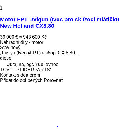
1
Motor FPT Dvigun (Ivec pro sklízecí mlátičku
New Holland CX8.80
39 000 €
≈ 943 600 Kč
Náhradní díly - motor
Stav
nový
Двигун (Iveco/FPT) в зборі CX 8.80...
diesel
Ukrajina, pgt. Yubileynoe
TOV "TD LIDERPARTS"
Kontakt s dealerem
Přidat do oblíbených
Porovnat