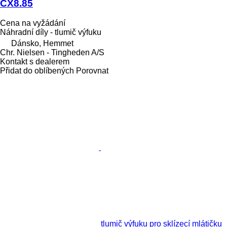
CX8.85
Cena na vyžádání
Náhradní díly - tlumič výfuku
Dánsko, Hemmet
Chr. Nielsen - Tingheden A/S
Kontakt s dealerem
Přidat do oblíbených
Porovnat
tlumič výfuku pro sklízecí mlátičku