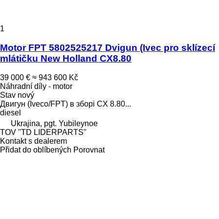
1
Motor FPT 5802525217 Dvigun (Ivec pro sklízecí
mlátičku New Holland CX8.80
39 000 €
≈ 943 600 Kč
Náhradní díly - motor
Stav
nový
Двигун (Iveco/FPT) в зборі CX 8.80...
diesel
Ukrajina, pgt. Yubileynoe
TOV "TD LIDERPARTS"
Kontakt s dealerem
Přidat do oblíbených
Porovnat