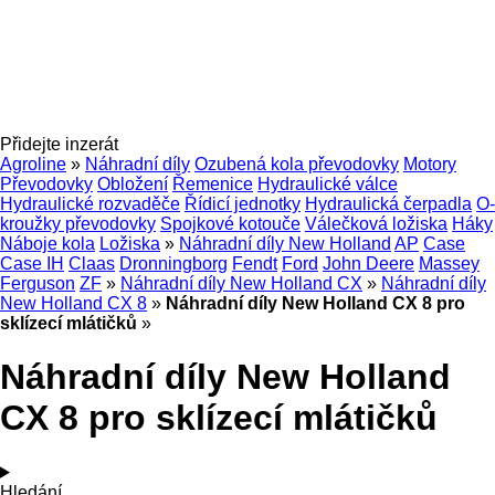
Přidejte inzerát
Agroline
»
Náhradní díly
Ozubená kola převodovky
Motory
Převodovky
Obložení
Řemenice
Hydraulické válce
Hydraulické rozvaděče
Řídicí jednotky
Hydraulická čerpadla
O-
kroužky převodovky
Spojkové kotouče
Válečková ložiska
Háky
Náboje kola
Ložiska
»
Náhradní díly New Holland
AP
Case
Case IH
Claas
Dronningborg
Fendt
Ford
John Deere
Massey
Ferguson
ZF
»
Náhradní díly New Holland CX
»
Náhradní díly
New Holland CX 8
»
Náhradní díly New Holland CX 8 pro
sklízecí mlátičků
»
Náhradní díly New Holland
CX 8 pro sklízecí mlátičků
Hledání