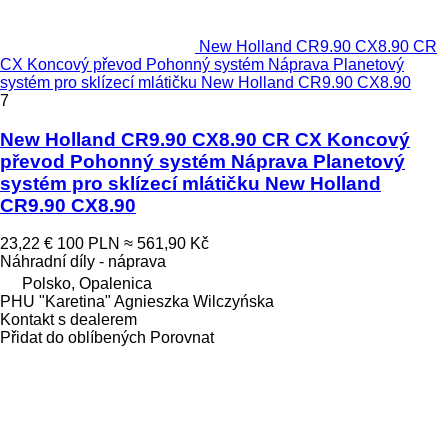
New Holland CR9.90 CX8.90 CR
CX Koncový převod Pohonný systém Náprava Planetový
systém pro sklízecí mlátičku New Holland CR9.90 CX8.90
7
New Holland CR9.90 CX8.90 CR CX Koncový
převod Pohonný systém Náprava Planetový
systém pro sklízecí mlátičku New Holland
CR9.90 CX8.90
23,22 €
100 PLN
≈ 561,90 Kč
Náhradní díly - náprava
Polsko, Opalenica
PHU "Karetina" Agnieszka Wilczyńska
Kontakt s dealerem
Přidat do oblíbených
Porovnat