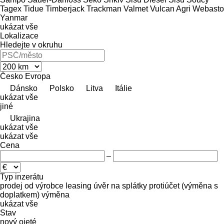
Tagex
Tidue
Timberjack
Trackman
Valmet
Vulcan Agri
Webasto
Yanmar
ukázat vše
Lokalizace
Hledejte v okruhu
Česko
Evropa
Dánsko
Polsko
Litva
Itálie
ukázat vše
jiné
Ukrajina
ukázat vše
ukázat vše
Cena
–
Typ inzerátu
prodej
od výrobce
leasing
úvěr
na splátky
protiúčet (výměna s
doplatkem)
výměna
ukázat vše
Stav
nový
ojeté