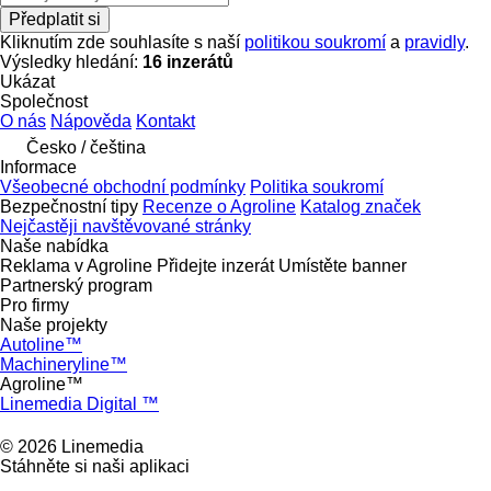
Předplatit si
Kliknutím zde souhlasíte s naší
politikou soukromí
a
pravidly
.
Výsledky hledání:
16 inzerátů
Ukázat
Společnost
O nás
Nápověda
Kontakt
Česko / čeština
Informace
Všeobecné obchodní podmínky
Politika soukromí
Bezpečnostní tipy
Recenze o Agroline
Katalog značek
Nejčastěji navštěvované stránky
Naše nabídka
Reklama v Agroline
Přidejte inzerát
Umístěte banner
Partnerský program
Pro firmy
Naše projekty
Autoline™
Machineryline™
Agroline™
Linemedia Digital ™
© 2026 Linemedia
Stáhněte si naši aplikaci