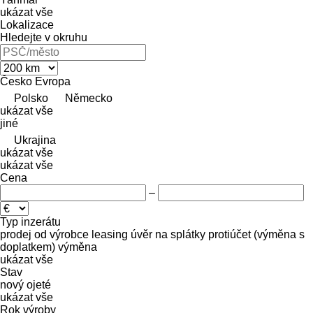
ukázat vše
Lokalizace
Hledejte v okruhu
Česko
Evropa
Polsko
Německo
ukázat vše
jiné
Ukrajina
ukázat vše
ukázat vše
Cena
–
Typ inzerátu
prodej
od výrobce
leasing
úvěr
na splátky
protiúčet (výměna s
doplatkem)
výměna
ukázat vše
Stav
nový
ojeté
ukázat vše
Rok výroby