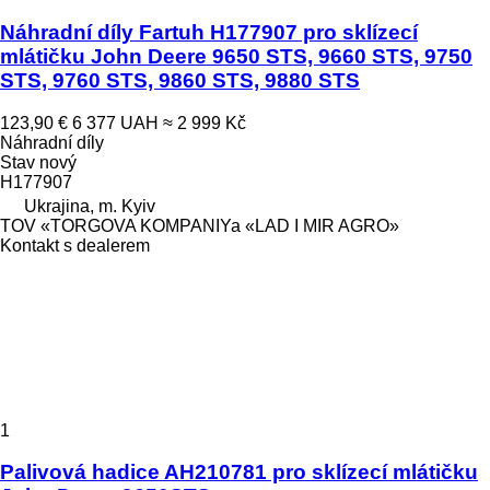
Náhradní díly Fartuh H177907 pro sklízecí
mlátičku John Deere 9650 STS, 9660 STS, 9750
STS, 9760 STS, 9860 STS, 9880 STS
123,90 €
6 377 UAH
≈ 2 999 Kč
Náhradní díly
Stav
nový
H177907
Ukrajina, m. Kyiv
TOV «TORGOVA KOMPANIYa «LAD I MIR AGRO»
Kontakt s dealerem
1
Palivová hadice AH210781 pro sklízecí mlátičku