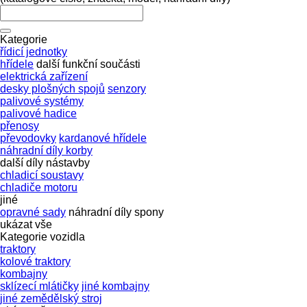
Kategorie
řídicí jednotky
hřídele
další funkční součásti
elektrická zařízení
desky plošných spojů
senzory
palivové systémy
palivové hadice
přenosy
převodovky
kardanové hřídele
náhradní díly korby
další díly nástavby
chladicí soustavy
chladiče motoru
jiné
opravné sady
náhradní díly
spony
ukázat vše
Kategorie vozidla
traktory
kolové traktory
kombajny
sklízecí mlátičky
jiné kombajny
jiné zemědělský stroj