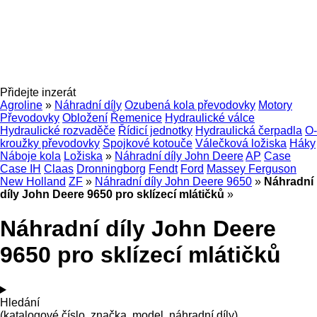
Přidejte inzerát
Agroline
»
Náhradní díly
Ozubená kola převodovky
Motory
Převodovky
Obložení
Řemenice
Hydraulické válce
Hydraulické rozvaděče
Řídicí jednotky
Hydraulická čerpadla
O-
kroužky převodovky
Spojkové kotouče
Válečková ložiska
Háky
Náboje kola
Ložiska
»
Náhradní díly John Deere
AP
Case
Case IH
Claas
Dronningborg
Fendt
Ford
Massey Ferguson
New Holland
ZF
»
Náhradní díly John Deere 9650
»
Náhradní
díly John Deere 9650 pro sklízecí mlátičků
»
Náhradní díly John Deere
9650 pro sklízecí mlátičků
Hledání
(katalogové číslo, značka, model, náhradní díly)