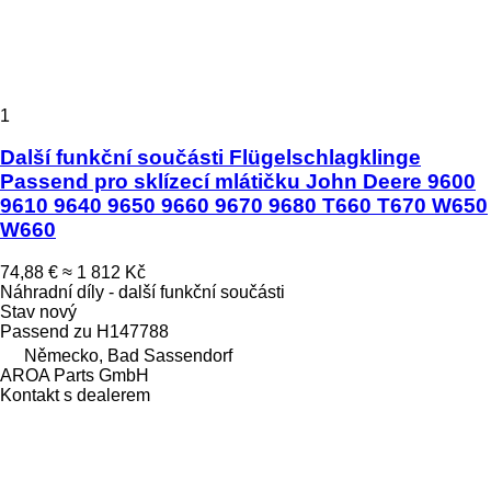
1
Další funkční součásti Flügelschlagklinge
Passend pro sklízecí mlátičku John Deere 9600
9610 9640 9650 9660 9670 9680 T660 T670 W650
W660
74,88 €
≈ 1 812 Kč
Náhradní díly - další funkční součásti
Stav
nový
Passend zu H147788
Německo, Bad Sassendorf
AROA Parts GmbH
Kontakt s dealerem