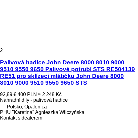
2
Palivová hadice John Deere 8000 8010 9000
9510 9550 9650 Palivové potrubí STS RE504139
RE51 pro sklízecí mlátičku John Deere 8000
8010 9000 9510 9550 9650 STS
92,89 €
400 PLN
≈ 2 248 Kč
Náhradní díly - palivová hadice
Polsko, Opalenica
PHU "Karetina" Agnieszka Wilczyńska
Kontakt s dealerem