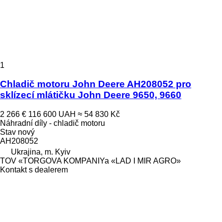
1
Chladič motoru John Deere AH208052 pro
sklízecí mlátičku John Deere 9650, 9660
2 266 €
116 600 UAH
≈ 54 830 Kč
Náhradní díly - chladič motoru
Stav
nový
AH208052
Ukrajina, m. Kyiv
TOV «TORGOVA KOMPANIYa «LAD I MIR AGRO»
Kontakt s dealerem