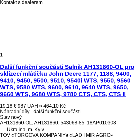
Kontakt s dealerem
1
Další funkční součásti Salnik AH131860-OL pro
sklízecí mlátičku John Deere 1177, 1188, 9400,
9410, 9450, 9500, 9510, 9540i WTS, 9550, 9560
WTS, 9580 WTS, 9600, 9610, 9640 WTS, 9650,
9660 WTS, 9680 WTS, 9780 CTS, CTS, CTS II
19,18 €
987 UAH
≈ 464,10 Kč
Náhradní díly - další funkční součásti
Stav
nový
AH131860-OL, AH131860, 543068-85, 18AP010308
Ukrajina, m. Kyiv
TOV «TORGOVA KOMPANIYa «LAD I MIR AGRO»