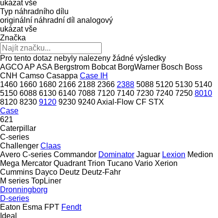
ukázat vše
Typ náhradního dílu
originální náhradní díl
analogový
ukázat vše
Značka
Pro tento dotaz nebyly nalezeny žádné výsledky
AGCO
AP
ASA
Bergstrom
Bobcat
BorgWarner
Bosch
Boss
CNH
Camso
Casappa
Case IH
1460
1660
1680
2166
2188
2366
2388
5088
5120
5130
5140
5150
6088
6130
6140
7088
7120
7140
7230
7240
7250
8010
8120
8230
9120
9230
9240
Axial-Flow
CF
STX
Case
621
Caterpillar
C-series
Challenger
Claas
Avero
C-series
Commandor
Dominator
Jaguar
Lexion
Medion
Mega
Mercator
Quadrant
Trion
Tucano
Vario
Xerion
Cummins
Dayco
Deutz
Deutz-Fahr
M series
TopLiner
Dronningborg
D-series
Eaton
Esma
FPT
Fendt
Ideal