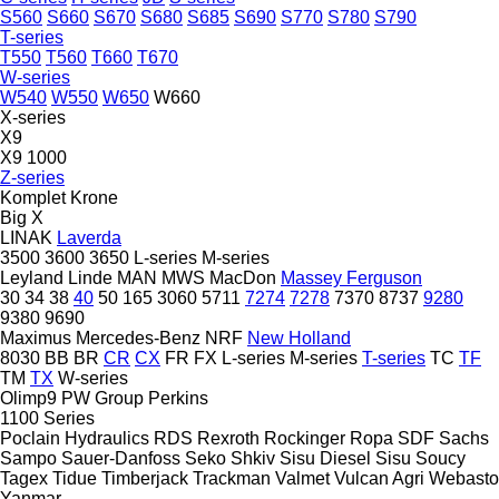
S560
S660
S670
S680
S685
S690
S770
S780
S790
T-series
T550
T560
T660
T670
W-series
W540
W550
W650
W660
X-series
X9
X9 1000
Z-series
Komplet
Krone
Big X
LINAK
Laverda
3500
3600
3650
L-series
M-series
Leyland
Linde
MAN
MWS
MacDon
Massey Ferguson
30
34
38
40
50
165
3060
5711
7274
7278
7370
8737
9280
9380
9690
Maximus
Mercedes-Benz
NRF
New Holland
8030
BB
BR
CR
CX
FR
FX
L-series
M-series
T-series
TC
TF
TM
TX
W-series
Olimp9
PW Group
Perkins
1100 Series
Poclain Hydraulics
RDS
Rexroth
Rockinger
Ropa
SDF
Sachs
Sampo
Sauer-Danfoss
Seko
Shkiv
Sisu Diesel
Sisu
Soucy
Tagex
Tidue
Timberjack
Trackman
Valmet
Vulcan Agri
Webasto
Yanmar