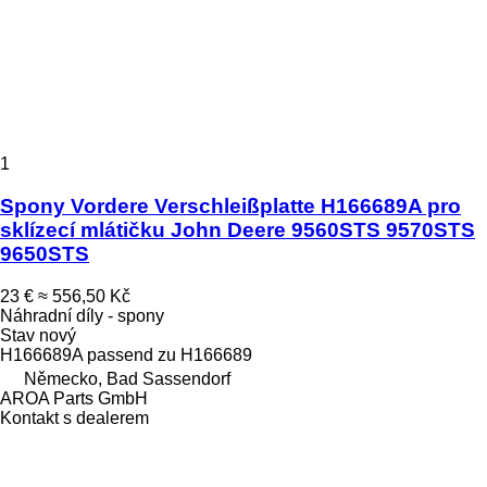
1
Spony Vordere Verschleißplatte H166689A pro
sklízecí mlátičku John Deere 9560STS 9570STS
9650STS
23 €
≈ 556,50 Kč
Náhradní díly - spony
Stav
nový
H166689A passend zu H166689
Německo, Bad Sassendorf
AROA Parts GmbH
Kontakt s dealerem