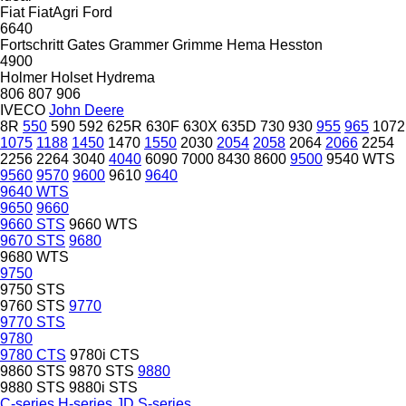
Fiat
FiatAgri
Ford
6640
Fortschritt
Gates
Grammer
Grimme
Hema
Hesston
4900
Holmer
Holset
Hydrema
806
807
906
IVECO
John Deere
8R
550
590
592
625R
630F
630X
635D
730
930
955
965
1072
1075
1188
1450
1470
1550
2030
2054
2058
2064
2066
2254
2256
2264
3040
4040
6090
7000
8430
8600
9500
9540 WTS
9560
9570
9600
9610
9640
9640 WTS
9650
9660
9660 STS
9660 WTS
9670 STS
9680
9680 WTS
9750
9750 STS
9760 STS
9770
9770 STS
9780
9780 CTS
9780i CTS
9860 STS
9870 STS
9880
9880 STS
9880i STS
C-series
H-series
JD
S-series