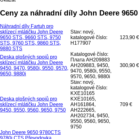
Ceny za náhradní díly John Deere 9650
Náhradní díly Fartuh pro
sklízecí mlátičku John Deere
Stav: nový,
9650 STS, 9660 STS, 9750
katalogové číslo:
123,90 €
STS, 9760 STS, 9860 STS,
H177907
9880 STS
Katalogové číslo:
Deska plošných spojů pro
Плата AH209883
sklízecí mlátičku John Deere
AH209883, 9450,
300,90 €
9450, 9470, 9580i, 9550, 9570,
9470, 9580i, 9550,
9650, 9880i
9570, 9650, 9880i
Stav: nový,
katalogové číslo:
KXE10165
Deska plošných spojů pro
KXE10165,
sklízecí mlátičku John Deere
AH161864,
709 €
9450, 9550, 9560, 9650, 9750
AH222665,
AH202734, 9450,
9550, 9560, 9650,
9750
John Deere 9650 9780CTS
9780i CTS Převodovka