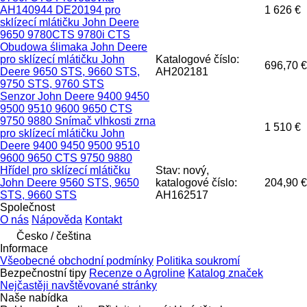
AH140944 DE20194 pro
1 626 €
sklízecí mlátičku John Deere
9650 9780CTS 9780i CTS
Obudowa ślimaka John Deere
pro sklízecí mlátičku John
Katalogové číslo:
696,70 €
Deere 9650 STS, 9660 STS,
AH202181
9750 STS, 9760 STS
Senzor John Deere 9400 9450
9500 9510 9600 9650 CTS
9750 9880 Snímač vlhkosti zrna
1 510 €
pro sklízecí mlátičku John
Deere 9400 9450 9500 9510
9600 9650 CTS 9750 9880
Hřídel pro sklízecí mlátičku
Stav: nový,
John Deere 9560 STS, 9650
katalogové číslo:
204,90 €
STS, 9660 STS
AH162517
Společnost
O nás
Nápověda
Kontakt
Česko / čeština
Informace
Všeobecné obchodní podmínky
Politika soukromí
Bezpečnostní tipy
Recenze o Agroline
Katalog značek
Nejčastěji navštěvované stránky
Naše nabídka