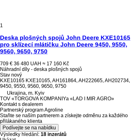
1
Deska plošných spojů John Deere KXE10165
pro sklízecí mlátičku John Deere 9450, 9550,
9560, 9650, 9750
709 €
36 480 UAH
≈ 17 160 Kč
Náhradní díly - deska plošných spojů
Stav
nový
KXE10165 KXE10165, AH161864, AH222665, AH202734,
9450, 9550, 9560, 9650, 9750
Ukrajina, m. Kyiv
TOV «TORGOVA KOMPANIYa «LAD I MIR AGRO»
Kontakt s dealerem
Partnerský program Agroline
Staňte se naším partnerem a získejte odměnu za každého
přilákaného klienta
Podívejte se na nabídku
Výsledky hledání:
18 inzerátů
Ukázat