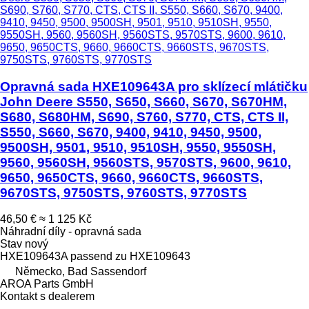
Opravná sada HXE109643A pro sklízecí mlátičku
John Deere S550, S650, S660, S670, S670HM,
S680, S680HM, S690, S760, S770, CTS, CTS II,
S550, S660, S670, 9400, 9410, 9450, 9500,
9500SH, 9501, 9510, 9510SH, 9550, 9550SH,
9560, 9560SH, 9560STS, 9570STS, 9600, 9610,
9650, 9650CTS, 9660, 9660CTS, 9660STS,
9670STS, 9750STS, 9760STS, 9770STS
46,50 €
≈ 1 125 Kč
Náhradní díly - opravná sada
Stav
nový
HXE109643A passend zu HXE109643
Německo, Bad Sassendorf
AROA Parts GmbH
Kontakt s dealerem