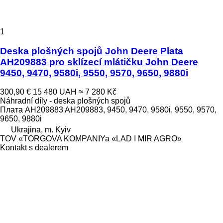
1
Deska plošných spojů John Deere Plata
AH209883 pro sklízecí mlátičku John Deere
9450, 9470, 9580i, 9550, 9570, 9650, 9880i
300,90 €
15 480 UAH
≈ 7 280 Kč
Náhradní díly - deska plošných spojů
Плата AH209883 AH209883, 9450, 9470, 9580i, 9550, 9570,
9650, 9880i
Ukrajina, m. Kyiv
TOV «TORGOVA KOMPANIYa «LAD I MIR AGRO»
Kontakt s dealerem