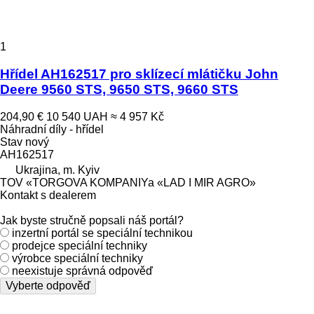
1
Hřídel AH162517 pro sklízecí mlátičku John
Deere 9560 STS, 9650 STS, 9660 STS
204,90 €
10 540 UAH
≈ 4 957 Kč
Náhradní díly - hřídel
Stav
nový
AH162517
Ukrajina, m. Kyiv
TOV «TORGOVA KOMPANIYa «LAD I MIR AGRO»
Kontakt s dealerem
Jak byste stručně popsali náš portál?
inzertní portál se speciální technikou
prodejce speciální techniky
výrobce speciální techniky
neexistuje správná odpověď
Vyberte odpověď