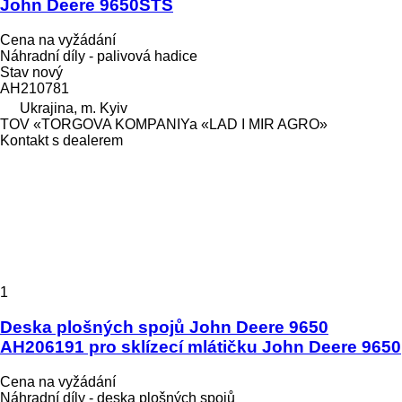
John Deere 9650STS
Cena na vyžádání
Náhradní díly - palivová hadice
Stav
nový
AH210781
Ukrajina, m. Kyiv
TOV «TORGOVA KOMPANIYa «LAD I MIR AGRO»
Kontakt s dealerem
1
Deska plošných spojů John Deere 9650
AH206191 pro sklízecí mlátičku John Deere 9650
Cena na vyžádání
Náhradní díly - deska plošných spojů