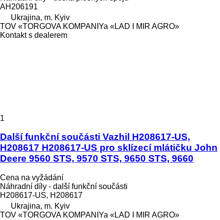
AH206191
Ukrajina, m. Kyiv
TOV «TORGOVA KOMPANIYa «LAD I MIR AGRO»
Kontakt s dealerem
1
Další funkční součásti Vazhil H208617-US,
H208617 H208617-US pro sklízecí mlátičku John
Deere 9560 STS, 9570 STS, 9650 STS, 9660
Cena na vyžádání
Náhradní díly - další funkční součásti
H208617-US, H208617
Ukrajina, m. Kyiv
TOV «TORGOVA KOMPANIYa «LAD I MIR AGRO»