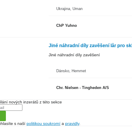
Ukrajina, Uman
ChP Yuhno
Jiné náhradní díly zavěšení lår pro sk
Jiné náhradní díly zavěšení
Dánsko, Hemmet
Chr. Nielsen - Tingheden A/S
ílání nových inzerátů z této sekce
hlasíte s naší
politikou soukromí
a
pravidly
.