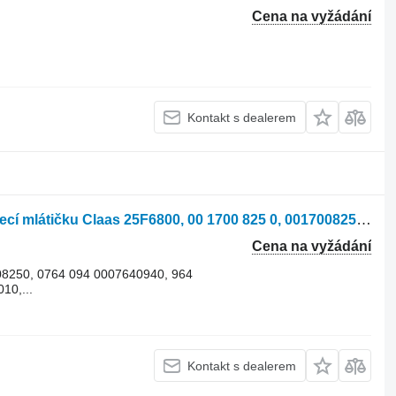
Cena na vyžádání
Kontakt s dealerem
Gumový pás Tagex 25F6800 pro sklízecí mlátičku Claas 25F6800, 00 1700 825 0, 0017008250, 00 0764 094 0, 0007640940, 00 0764 964 0, 0007649640, 00 3002 801 0, 0030028010 für CLAAS Lexion 460-450 / 480 / 560-540 / 570 / 580 / 600 / 670-640 / 750-740 / 750-740 Australia / 760 / 760-740 / 770 / 780-770 / 5500-5300 / 6900-6600 / 7500-7400 / 7700-7400 / 8800-8500 / 8900-8600 CLAAS Trion 540-520 / 660-640 / 750-710
Cena na vyžádání
08250, 0764 094 0007640940, 964
10,...
Kontakt s dealerem