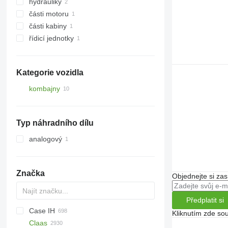
hydrauliky
pásy
části motoru
nápravy
hydraulické válce
gumové pásy
části kabiny
jiné náhradní díly zavěšení
motory
řídicí jednotky
obložení
další funkční součásti
Kategorie vozidla
kombajny
sklízecí mlátičky
Typ náhradního dílu
analogový
Značka
Objednejte si zas
Předplatit si
Case IH
Kliknutím zde sou
Claas
1460
621
C-series