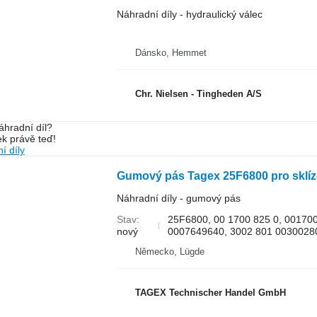
Náhradní díly - hydraulický válec
Dánsko, Hemmet
Chr. Nielsen - Tingheden A/S
áhradní díl?
k právě teď!
í díly
Náhradní díly - gumový pás
Stav
25F6800, 00 1700 825 0, 00170
nový
0007649640, 3002 801 00300280
Německo, Lügde
TAGEX Technischer Handel GmbH