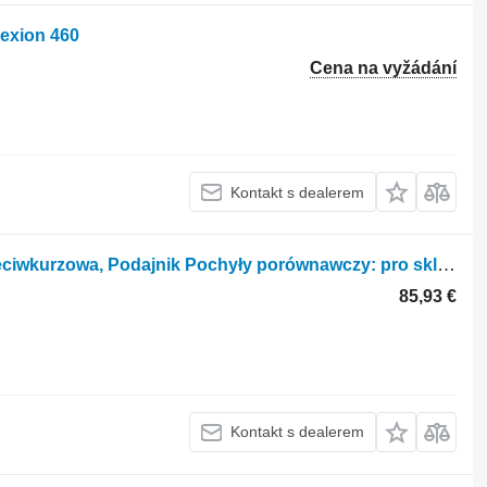
Lexion 460
Cena na vyžádání
Kontakt s dealerem
Obložení Blacha gardziel, osłona przeciwkurzowa, Podajnik Pochyły porównawczy: pro sklízecí mlátičku Claas LEXION 460-440
85,93 €
Kontakt s dealerem