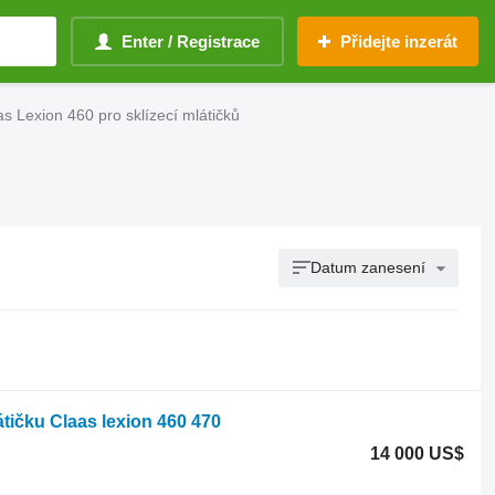
Enter / Registrace
Přidejte inzerát
as Lexion 460 pro sklízecí mlátičků
Datum zanesení
átičku Claas lexion 460 470
14 000 US$