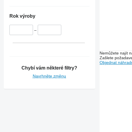
9570
9600
9610
Rok výroby
9640
9650
–
9660
9670 STS
9680
Nemůžete najít n
Zašlete požadave
9750
Objednat náhradn
9760 STS
Chybí vám některé filtry?
9770
Navrhněte změnu
9780
9860 STS
9870 STS
9880
C-series
H-series
JD
S-series