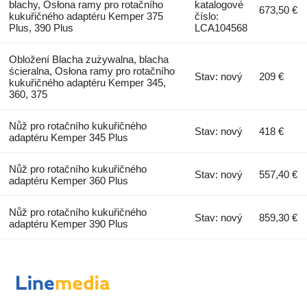
blachy, Osłona ramy pro rotačního
katalogové
673,50 €
kukuřičného adaptéru Kemper 375
číslo:
Plus, 390 Plus
LCA104568
Obložení Blacha zużywalna, blacha
ścieralna, Osłona ramy pro rotačního
Stav: nový
209 €
kukuřičného adaptéru Kemper 345,
360, 375
Nůž pro rotačního kukuřičného
Stav: nový
418 €
adaptéru Kemper 345 Plus
Nůž pro rotačního kukuřičného
Stav: nový
557,40 €
adaptéru Kemper 360 Plus
Nůž pro rotačního kukuřičného
Stav: nový
859,30 €
adaptéru Kemper 390 Plus