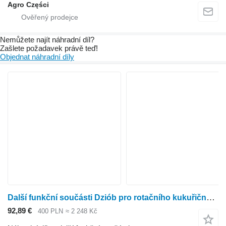
Agro Części
Nemůžete najít náhradní díl?
Zašlete požadavek právě teď!
Objednat náhradní díly
Další funkční součásti Dziób pro rotačního kukuřičného adaptéru Kemper 330, 345, 360, 375, 6008 (LCA75945)
92,89 €
400 PLN
≈ 2 248 Kč