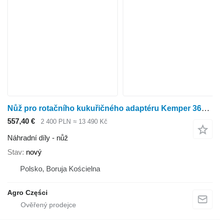
Nůž pro rotačního kukuřičného adaptéru Kemper 360 Plus
557,40 €
2 400 PLN
≈ 13 490 Kč
Náhradní díly - nůž
Stav
nový
Polsko, Boruja Kościelna
Agro Części