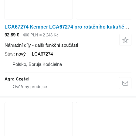
LCA67274 Kemper LCA67274 pro rotačního kukuřičného adaptéru Kemper Champion 4500, 445
92,89 €
400 PLN
≈ 2 248 Kč
Náhradní díly - další funkční součásti
Stav
nový
LCA67274
Polsko, Boruja Kościelna
Agro Części