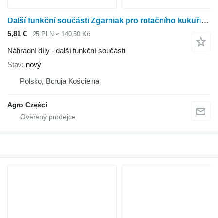
Další funkční součásti Zgarniak pro rotačního kukuřičného adaptéru Kemper 345, 360
5,81 €
25 PLN
≈ 140,50 Kč
Náhradní díly - další funkční součásti
Stav
nový
Polsko, Boruja Kościelna
Agro Części