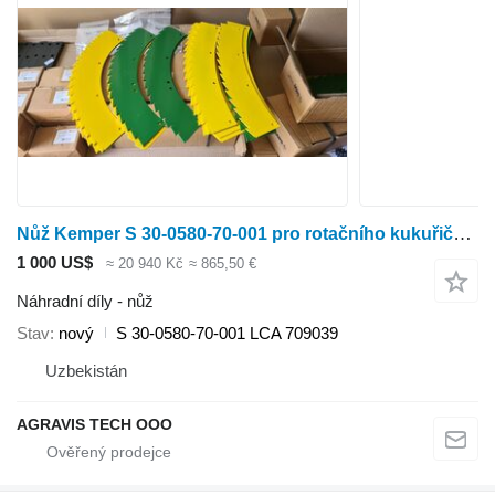
Nůž Kemper S 30-0580-70-001 pro rotačního kukuřičného adaptéru Kemper 3000, 345, 360, 4500
1 000 US$
≈ 20 940 Kč
≈ 865,50 €
Náhradní díly - nůž
Stav
nový
S 30-0580-70-001 LCA 709039
Uzbekistán
AGRAVIS TECH OOO