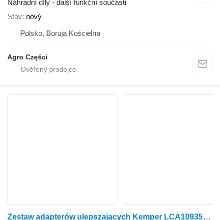
Náhradní díly - další funkční součásti
Stav
nový
Polsko, Boruja Kościelna
Agro Części
Zestaw adapterów ulepszających Kemper LCA109357 pro rotačního kukuřičného adaptéru Kemper 345 / 360 / 375