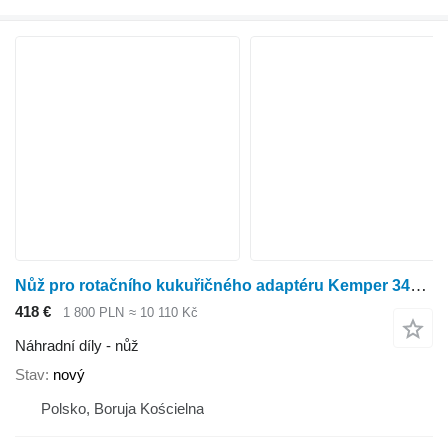
Nůž pro rotačního kukuřičného adaptéru Kemper 345 Plus
418 €
1 800 PLN
≈ 10 110 Kč
Náhradní díly - nůž
Stav
nový
Polsko, Boruja Kościelna