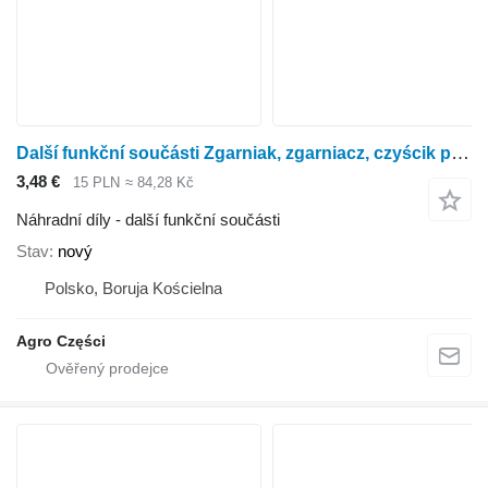
Další funkční součásti Zgarniak, zgarniacz, czyścik pił, noża, piły pro rotačního kukuřičného adaptéru Kemper 345, 360, 37
3,48 €
15 PLN
≈ 84,28 Kč
Náhradní díly - další funkční součásti
Stav
nový
Polsko, Boruja Kościelna
Agro Części