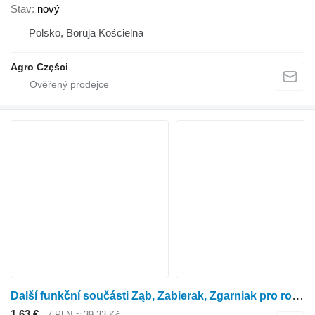
Stav
nový
Polsko, Boruja Kościelna
Agro Części
Další funkční součásti Ząb, Zabierak, Zgarniak pro rotačního kukuřičného adaptéru Kemper 3000
1,63 €
7 PLN
≈ 39,33 Kč