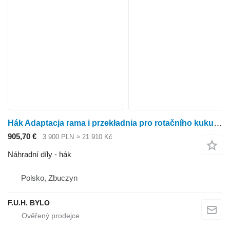
Hák Adaptacja rama i przekładnia pro rotačního kukuřičného adaptéru Kemper champion 4500
905,70 €
3 900 PLN
≈ 21 910 Kč
Náhradní díly - hák
Polsko, Zbuczyn
F.U.H. BYLO