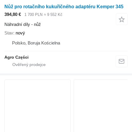
Nůž pro rotačního kukuřičného adaptéru Kemper 345
394,80 €
1 700 PLN
≈ 9 552 Kč
Náhradní díly - nůž
Stav
nový
Polsko, Boruja Kościelna
Agro Części