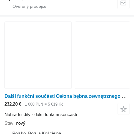
Další funkční součásti Osłona bębna zewnętrznego pro rotačního kukuřičného adaptéru Kemper 4500,445
232,20 €
1 000 PLN
≈ 5 619 Kč
Náhradní díly - další funkční součásti
Stav
nový
Polsko, Boruja Kościelna