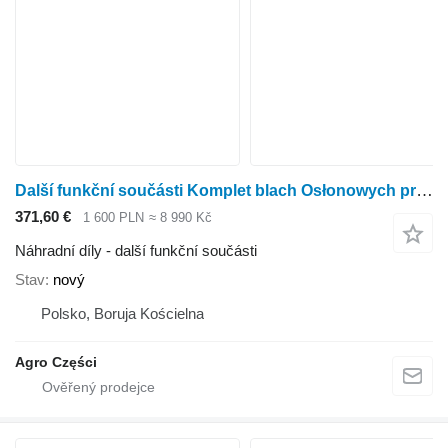
Další funkční součásti Komplet blach Osłonowych pro rotačního kukuřičného adaptéru Kemper 345
371,60 €
1 600 PLN
≈ 8 990 Kč
Náhradní díly - další funkční součásti
Stav
nový
Polsko, Boruja Kościelna
Agro Części