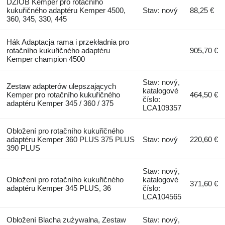
DZIÓB Kemper pro rotačního
kukuřičného adaptéru Kemper 4500,
Stav: nový
88,25 €
360, 345, 330, 445
Hák Adaptacja rama i przekładnia pro
rotačního kukuřičného adaptéru
905,70 €
Kemper champion 4500
Stav: nový,
Zestaw adapterów ulepszających
katalogové
Kemper pro rotačního kukuřičného
464,50 €
číslo:
adaptéru Kemper 345 / 360 / 375
LCA109357
Obložení pro rotačního kukuřičného
adaptéru Kemper 360 PLUS 375 PLUS
Stav: nový
220,60 €
390 PLUS
Stav: nový,
Obložení pro rotačního kukuřičného
katalogové
371,60 €
adaptéru Kemper 345 PLUS, 36
číslo:
LCA104565
Obložení Blacha zużywalna, Zestaw
Stav: nový,