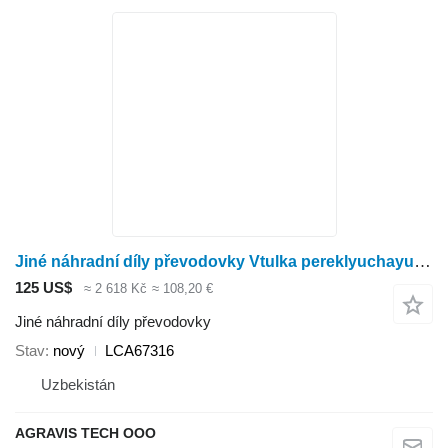
Jiné náhradní díly převodovky Vtulka pereklyuchayushchaya LCA67316 pro rotačního kukuřičného adaptéru Kemper 4500
125 US$
≈ 2 618 Kč
≈ 108,20 €
Jiné náhradní díly převodovky
Stav
nový
LCA67316
Uzbekistán
AGRAVIS TECH OOO