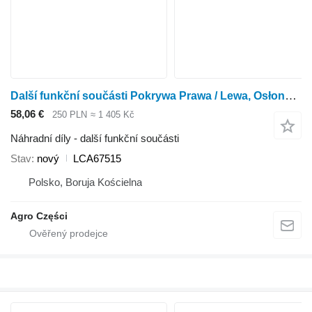
Další funkční součásti Pokrywa Prawa / Lewa, Osłona paska LCA67515 pro rotačního kukuřičného adaptéru Kemper 4500
58,06 €
250 PLN
≈ 1 405 Kč
Náhradní díly - další funkční součásti
Stav
nový
LCA67515
Polsko, Boruja Kościelna
Agro Części