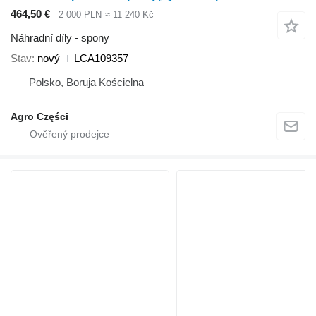
464,50 €
2 000 PLN
≈ 11 240 Kč
Náhradní díly - spony
Stav
nový
LCA109357
Polsko, Boruja Kościelna
Agro Części