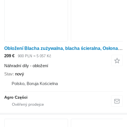
Obložení Blacha zużywalna, blacha ścieralna, Osłona ramy pro rotačního kukuřičného adaptéru Kemper 345, 360, 375
209 €
900 PLN
≈ 5 057 Kč
Náhradní díly - obložení
Stav
nový
Polsko, Boruja Kościelna
Agro Części