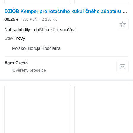
DZIÓB Kemper pro rotačního kukuřičného adaptéru Kemper 4500, 360, 345, 330, 445
88,25 €
380 PLN
≈ 2 135 Kč
Náhradní díly - další funkční součásti
Stav
nový
Polsko, Boruja Kościelna
Agro Części