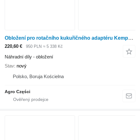
Obložení pro rotačního kukuřičného adaptéru Kemper 360 PLUS 375 PLUS 390 PLUS
220,60 €
950 PLN
≈ 5 338 Kč
Náhradní díly - obložení
Stav
nový
Polsko, Boruja Kościelna
Agro Części