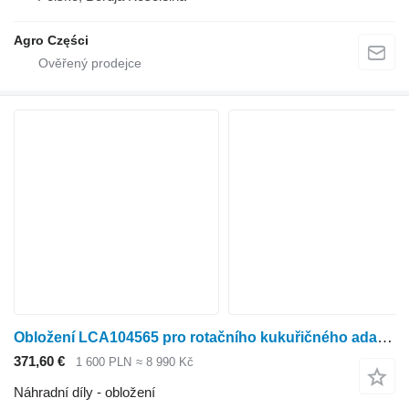
Agro Części
Obložení LCA104565 pro rotačního kukuřičného adaptéru Kemper 345 PLUS, 36
371,60 €
1 600 PLN
≈ 8 990 Kč
Náhradní díly - obložení