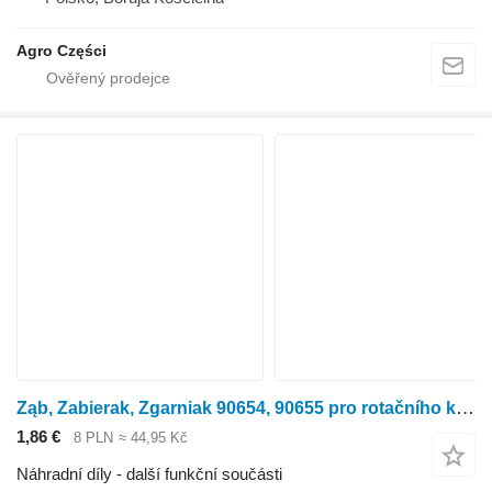
Agro Części
Ząb, Zabierak, Zgarniak 90654, 90655 pro rotačního kukuřičného adaptéru Kemper 4500, 360,345,375
1,86 €
8 PLN
≈ 44,95 Kč
Náhradní díly - další funkční součásti