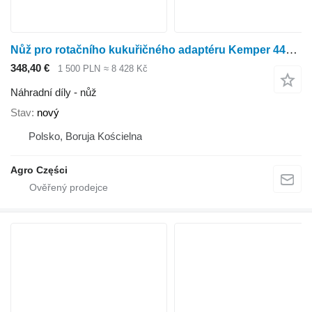
Nůž pro rotačního kukuřičného adaptéru Kemper 445, M 4500
348,40 €
1 500 PLN
≈ 8 428 Kč
Náhradní díly - nůž
Stav
nový
Polsko, Boruja Kościelna
Agro Części