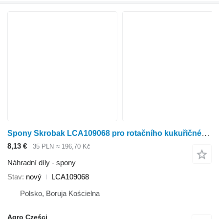
Spony Skrobak LCA109068 pro rotačního kukuřičného adaptéru Kemper Plus 345, 360, 375
8,13 €
35 PLN
≈ 196,70 Kč
Náhradní díly - spony
Stav
nový
LCA109068
Polsko, Boruja Kościelna
Agro Części