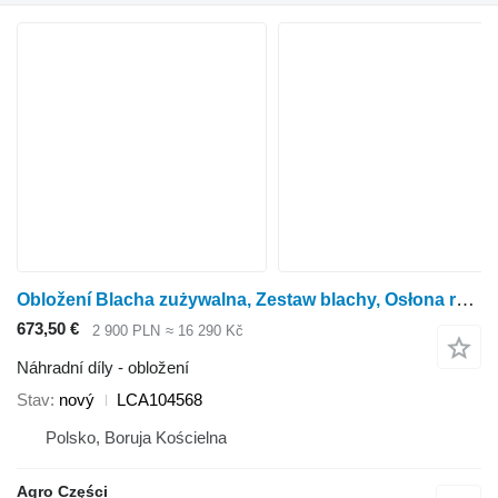
Obložení Blacha zużywalna, Zestaw blachy, Osłona ramy LCA104568 pro rotačního kukuřičného adaptéru Kemper 375 Plus, 390 Plus
673,50 €
2 900 PLN
≈ 16 290 Kč
Náhradní díly - obložení
Stav
nový
LCA104568
Polsko, Boruja Kościelna
Agro Części