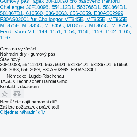
Gumový pás Tagex 30F10098 pro pásového traktoru
Challenger 30F10098, 554112D1, 563766D1, 581864D1,
581867D1, 616560, 636-3063, 656-3059, E30AS02999,
F30AS03001 für Challenger MT845E, MT855E, MT865E,
MT875E, MT835C, MT845C, MT855C, MT865C, MT875C,
Fendt Vario MT 1149, 1151, 1154, 1156, 1159, 1162, 1165,
1167
Cena na vyžádání
Náhradní díly - gumový pás
Stav
nový
30F10098, 554112D1, 563766D1, 581864D1, 581867D1, 616560,
636-3063, 656-3059, E30AS02999, F30AS03001...
Německo, Lügde-Rischenau
TAGEX Technischer Handel GmbH
Kontakt s dealerem
Nemůžete najít náhradní díl?
Zašlete požadavek právě teď!
Objednat náhradní díly