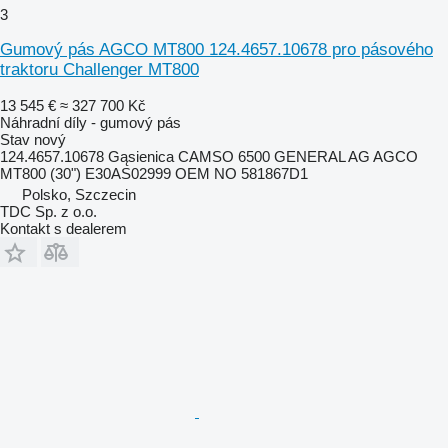
3
Gumový pás AGCO MT800 124.4657.10678 pro pásového
traktoru Challenger MT800
13 545 €
≈ 327 700 Kč
Náhradní díly - gumový pás
Stav
nový
124.4657.10678 Gąsienica CAMSO 6500 GENERAL AG AGCO
MT800 (30") E30AS02999 OEM NO 581867D1
Polsko, Szczecin
TDC Sp. z o.o.
Kontakt s dealerem