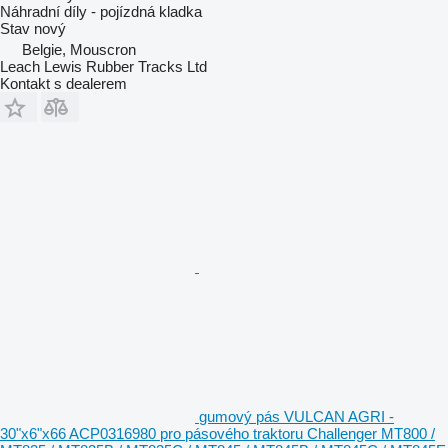
Náhradní díly - pojízdná kladka
Stav
nový
Belgie, Mouscron
Leach Lewis Rubber Tracks Ltd
Kontakt s dealerem
gumový pás VULCAN AGRI -
30"x6"x66 ACP0316980 pro pásového traktoru Challenger MT800 /