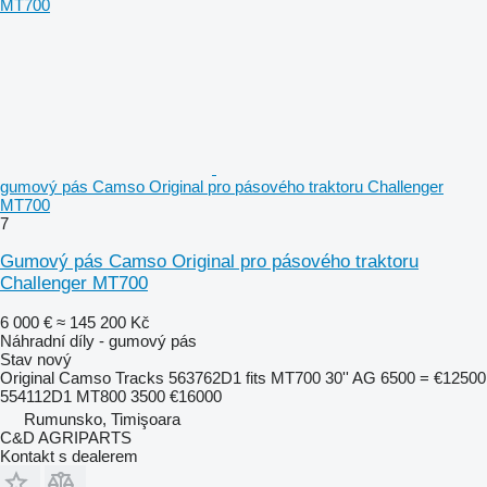
gumový pás Camso Original pro pásového traktoru Challenger
MT700
7
Gumový pás Camso Original pro pásového traktoru
Challenger MT700
6 000 €
≈ 145 200 Kč
Náhradní díly - gumový pás
Stav
nový
Original Camso Tracks 563762D1 fits MT700 30'' AG 6500 = €12500
554112D1 MT800 3500 €16000
Rumunsko, Timişoara
C&D AGRIPARTS
Kontakt s dealerem