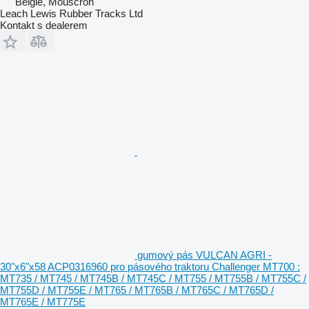
Belgie, Mouscron
Leach Lewis Rubber Tracks Ltd
Kontakt s dealerem
gumový pás VULCAN AGRI -
30"x6"x58 ACP0316960 pro pásového traktoru Challenger MT700 :
MT735 / MT745 / MT745B / MT745C / MT755 / MT755B / MT755C /
MT755D / MT755E / MT765 / MT765B / MT765C / MT765D /
MT765E / MT775E