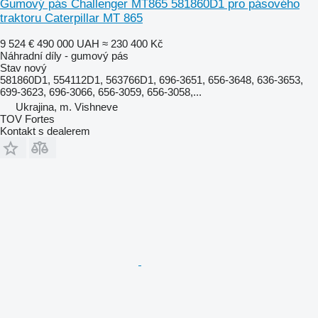
Gumový pás Challenger MT865 581860D1 pro pásového
traktoru Caterpillar MT 865
9 524 €
490 000 UAH
≈ 230 400 Kč
Náhradní díly - gumový pás
Stav
nový
581860D1, 554112D1, 563766D1, 696-3651, 656-3648, 636-3653,
699-3623, 696-3066, 656-3059, 656-3058,...
Ukrajina, m. Vishneve
TOV Fortes
Kontakt s dealerem