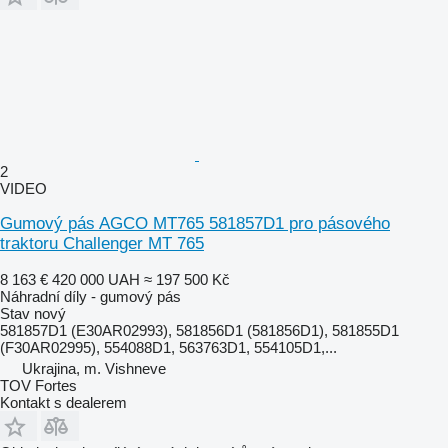
2
VIDEO
Gumový pás AGCO MT765 581857D1 pro pásového
traktoru Challenger MT 765
8 163 €
420 000 UAH
≈ 197 500 Kč
Náhradní díly - gumový pás
Stav
nový
581857D1 (E30AR02993), 581856D1 (581856D1), 581855D1
(F30AR02995), 554088D1, 563763D1, 554105D1,...
Ukrajina, m. Vishneve
TOV Fortes
Kontakt s dealerem