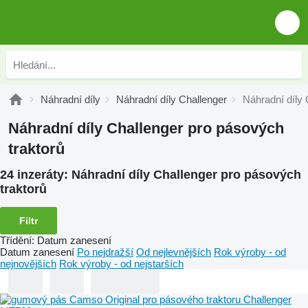
Náhradní díly
Náhradní díly Challenger
Náhradní díly 
Náhradní díly Challenger pro pásových
traktorů
24 inzeráty:
Náhradní díly Challenger pro pásových
traktorů
Filtr
Třídění
:
Datum zanesení
Datum zanesení
Po nejdražší
Od nejlevnějších
Rok výroby - od
nejnovějších
Rok výroby - od nejstarších