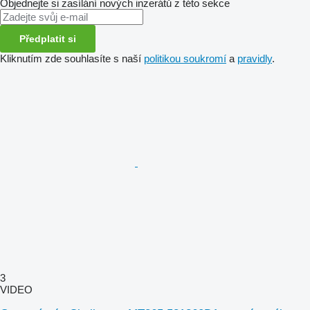
Objednejte si zasílání nových inzerátů z této sekce
Předplatit si
Kliknutím zde souhlasíte s naší
politikou soukromí
a
pravidly
.
3
VIDEO