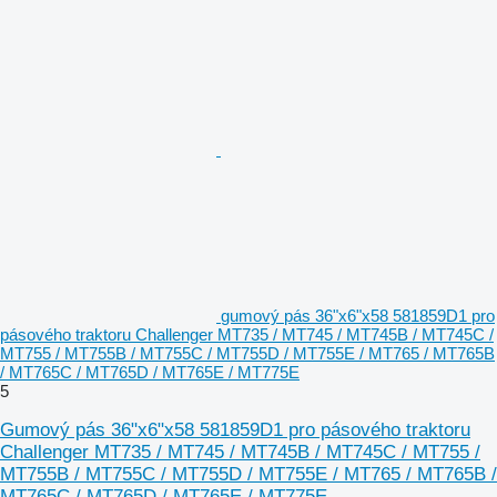
gumový pás 36"x6"x58 581859D1 pro
pásového traktoru Challenger MT735 / MT745 / MT745B / MT745C /
MT755 / MT755B / MT755C / MT755D / MT755E / MT765 / MT765B
/ MT765C / MT765D / MT765E / MT775E
5
Gumový pás 36"x6"x58 581859D1 pro pásového traktoru
Challenger MT735 / MT745 / MT745B / MT745C / MT755 /
MT755B / MT755C / MT755D / MT755E / MT765 / MT765B /
MT765C / MT765D / MT765E / MT775E