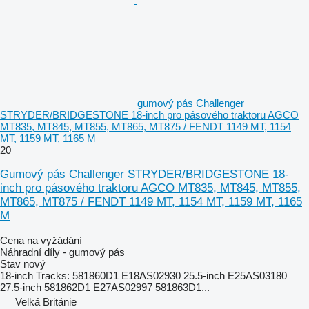
gumový pás Challenger
STRYDER/BRIDGESTONE 18-inch pro pásového traktoru AGCO
MT835, MT845, MT855, MT865, MT875 / FENDT 1149 MT, 1154
MT, 1159 MT, 1165 M
20
Gumový pás Challenger STRYDER/BRIDGESTONE 18-
inch pro pásového traktoru AGCO MT835, MT845, MT855,
MT865, MT875 / FENDT 1149 MT, 1154 MT, 1159 MT, 1165
M
Cena na vyžádání
Náhradní díly - gumový pás
Stav
nový
18-inch Tracks: 581860D1 E18AS02930 25.5-inch E25AS03180
27.5-inch 581862D1 E27AS02997 581863D1...
Velká Británie