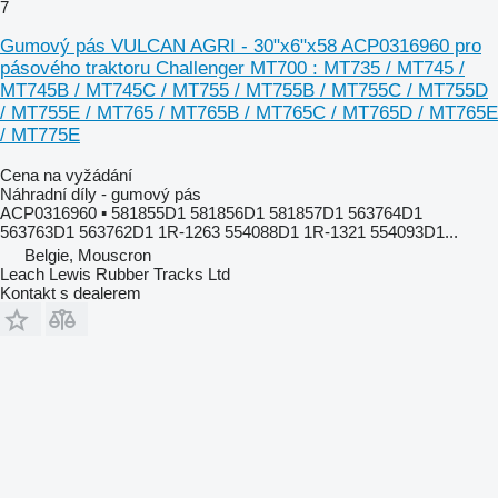
7
Gumový pás VULCAN AGRI - 30"x6"x58 ACP0316960 pro
pásového traktoru Challenger MT700 : MT735 / MT745 /
MT745B / MT745C / MT755 / MT755B / MT755C / MT755D
/ MT755E / MT765 / MT765B / MT765C / MT765D / MT765E
/ MT775E
Cena na vyžádání
Náhradní díly - gumový pás
ACP0316960 ▪ 581855D1 581856D1 581857D1 563764D1
563763D1 563762D1 1R-1263 554088D1 1R-1321 554093D1...
Belgie, Mouscron
Leach Lewis Rubber Tracks Ltd
Kontakt s dealerem