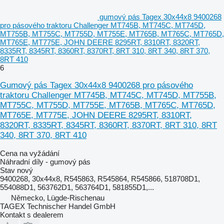
gumový pás Tagex 30x44x8 9400268
pro pásového traktoru Challenger MT745B, MT745C, MT745D,
MT755B, MT755C, MT755D, MT755E, MT765B, MT765C, MT765D,
MT765E, MT775E, JOHN DEERE 8295RT, 8310RT, 8320RT,
8335RT, 8345RT, 8360RT, 8370RT, 8RT 310, 8RT 340, 8RT 370,
8RT 410
6
Gumový pás Tagex 30x44x8 9400268 pro pásového
traktoru Challenger MT745B, MT745C, MT745D, MT755B,
MT755C, MT755D, MT755E, MT765B, MT765C, MT765D,
MT765E, MT775E, JOHN DEERE 8295RT, 8310RT,
8320RT, 8335RT, 8345RT, 8360RT, 8370RT, 8RT 310, 8RT
340, 8RT 370, 8RT 410
Cena na vyžádání
Náhradní díly - gumový pás
Stav
nový
9400268, 30x44x8, R545863, R545864, R545866, 518708D1,
554088D1, 563762D1, 563764D1, 581855D1,...
Německo, Lügde-Rischenau
TAGEX Technischer Handel GmbH
Kontakt s dealerem