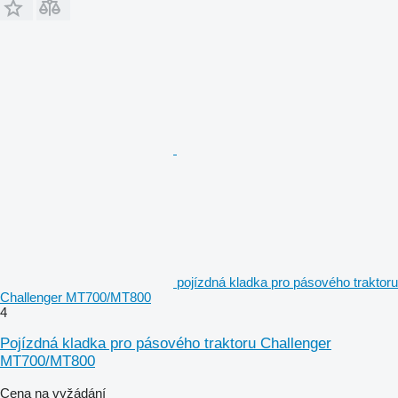
pojízdná kladka pro pásového traktoru
Challenger MT700/MT800
4
Pojízdná kladka pro pásového traktoru Challenger
MT700/MT800
Cena na vyžádání