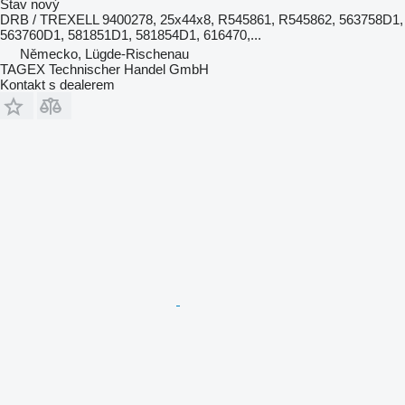
Stav
nový
DRB / TREXELL 9400278, 25x44x8, R545861, R545862, 563758D1,
563760D1, 581851D1, 581854D1, 616470,...
Německo, Lügde-Rischenau
TAGEX Technischer Handel GmbH
Kontakt s dealerem