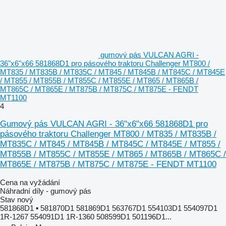
gumový pás VULCAN AGRI -
36"x6"x66 581868D1 pro pásového traktoru Challenger MT800 /
MT835 / MT835B / MT835C / MT845 / MT845B / MT845C / MT845E
/ MT855 / MT855B / MT855C / MT855E / MT865 / MT865B /
MT865C / MT865E / MT875B / MT875C / MT875E - FENDT
MT1100
4
Gumový pás VULCAN AGRI - 36"x6"x66 581868D1 pro
pásového traktoru Challenger MT800 / MT835 / MT835B /
MT835C / MT845 / MT845B / MT845C / MT845E / MT855 /
MT855B / MT855C / MT855E / MT865 / MT865B / MT865C /
MT865E / MT875B / MT875C / MT875E - FENDT MT1100
Cena na vyžádání
Náhradní díly - gumový pás
Stav
nový
581868D1 ▪ 581870D1 581869D1 563767D1 554103D1 554097D1
1R-1267 554091D1 1R-1360 508599D1 501196D1...