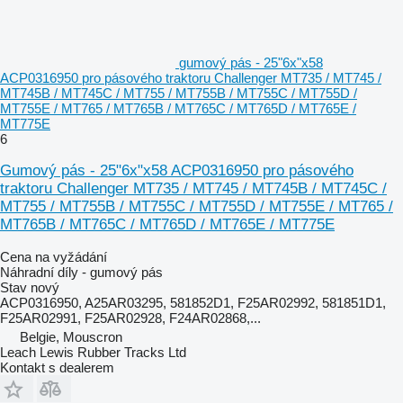
gumový pás - 25"6x"x58
ACP0316950 pro pásového traktoru Challenger MT735 / MT745 /
MT745B / MT745C / MT755 / MT755B / MT755C / MT755D /
MT755E / MT765 / MT765B / MT765C / MT765D / MT765E /
MT775E
6
Gumový pás - 25"6x"x58 ACP0316950 pro pásového
traktoru Challenger MT735 / MT745 / MT745B / MT745C /
MT755 / MT755B / MT755C / MT755D / MT755E / MT765 /
MT765B / MT765C / MT765D / MT765E / MT775E
Cena na vyžádání
Náhradní díly - gumový pás
Stav
nový
ACP0316950, A25AR03295, 581852D1, F25AR02992, 581851D1,
F25AR02991, F25AR02928, F24AR02868,...
Belgie, Mouscron
Leach Lewis Rubber Tracks Ltd
Kontakt s dealerem