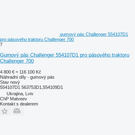
gumový pás Challenger 554107D1
pro pásového traktoru Challenger 700
7
Gumový pás Challenger 554107D1 pro pásového traktoru
Challenger 700
4 800 €
≈ 116 100 Kč
Náhradní díly - gumový pás
Stav
nový
554107D1 563753D1,554109D1
Ukrajina, Lviv
ChP Matveev
Kontakt s dealerem