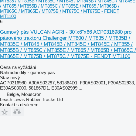
MT835 / MT835B / MT835C / MT845 / MT845B / MT845C / MT845E
/ MT855 / MT855B / MT855C / MT855E / MT865 / MT865B /
MT865C / MT865E / MT875B / MT875C / MT875E - FENDT
MT1100
6
Gumový pás VULCAN AGRI - 30"x6"x66 ACP0316980 pro
pásového traktoru Challenger MT800 / MT835 / MT835B /
MT835C / MT845 / MT845B / MT845C / MT845E / MT855 /
MT855B / MT855C / MT855E / MT865 / MT865B / MT865C /
MT865E / MT875B / MT875C / MT875E - FENDT MT1100
Cena na vyžádání
Náhradní díly - gumový pás
Stav
nový
ACP0316980, A30AS03297, 581864D1, F30AS03001, F30AS02933,
E30AS03000, 581867D1, E30AS02999,...
Belgie, Mouscron
Leach Lewis Rubber Tracks Ltd
Kontakt s dealerem