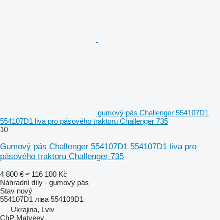
gumový pás Challenger 554107D1
554107D1 liva pro pásového traktoru Challenger 735
10
Gumový pás Challenger 554107D1 554107D1 liva pro
pásového traktoru Challenger 735
4 800 €
≈ 116 100 Kč
Náhradní díly - gumový pás
Stav
nový
554107D1 ліва 554109D1
Ukrajina, Lviv
ChP Matveev